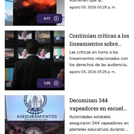
sostienen que la
cuestionadas
administración ha recurrido a
agosto 05, 2026 05:28 p. m.
la reserva de información y a
4:17
versiones oficiales
controvertidas.
Continúan críticas a los
lineamientos sobre
audiencias; opositores
Las críticas en torno a los
lineamientos relacionados con
los califican como un
los derechos de las audiencias
mecanismo de censura
continúan.
agosto 05, 2026 05:25 p. m.
1:25
Decomisan 344
vapeadores en escuelas
de Chihuahua el
Autoridades estatales
aseguraron 344 vapeadores en
pasado ciclo escolar |
planteles educativos durante el
VIDEO