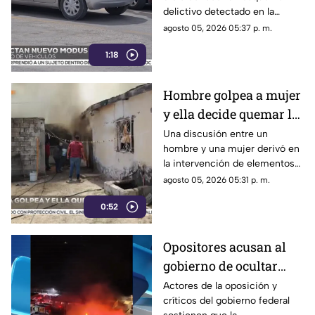
Chihuahua | VIDEO
delictivo detectado en la
ciudad de Chihuahua.
agosto 05, 2026 05:37 p. m.
1:18
Hombre golpea a mujer
y ella decide quemar la
casa; ocurrió en Ciudad
Una discusión entre un
hombre y una mujer derivó en
Juárez | VIDEO
la intervención de elementos
de la Policía Municipal en la
agosto 05, 2026 05:31 p. m.
colonia Lázaro Cárdenas, en
0:52
Ciudad Juárez.
Opositores acusan al
gobierno de ocultar
información y difundir
Actores de la oposición y
críticos del gobierno federal
versiones oficiales