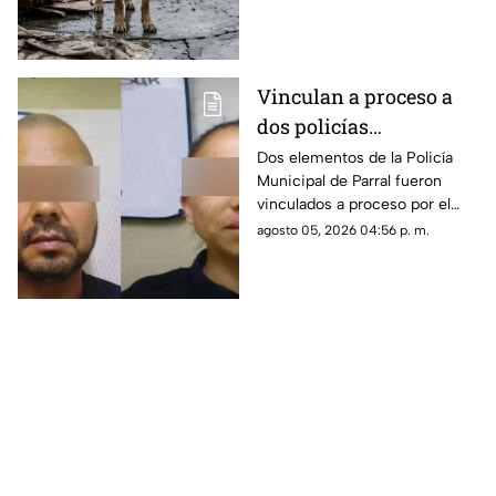
o gatos en patios, balcones o
espacios inadecuados.
Vinculan a proceso a
dos policías
municipales por
Dos elementos de la Policía
Municipal de Parral fueron
homicidio
vinculados a proceso por el
imprudencial en Parral
presunto delito de homicidio
agosto 05, 2026 04:56 p. m.
imprudencial, luego de que un
hombre muriera tras caer de
una patrulla en la que era
trasladado.