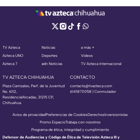
TV Azteca
Noticias
a más +
Azteca UNO
Deportes
Videos
Azteca 7
adn Noticias
TV Azteca Internacional
TV AZTECA CHIHUAHUA
CONTACTO
Plaza Carrizales, Perf. de la Juventud
contacto@tvazteca.com
No. 6112,
6141870058 | Conmutador
ResidencialArcadas, 31215 CP,
Chihuahua.
Aviso de privacidad
Preferencias de Cookies
Derechos
Inversionistas
Promo Espacio
Trabaja con nosotros
Programa de ética, integridad y cumplimiento
Defensor de Audiencias y Código de Ética de Televisión Azteca III y