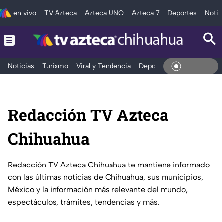
en vivo
TV Azteca
Azteca UNO
Azteca 7
Deportes
Notic
Noticias
Turismo
Viral y Tendencia
Deportes
Espectáculos
En V
Redacción TV Azteca
Chihuahua
Redacción TV Azteca Chihuahua te mantiene informado
con las últimas noticias de Chihuahua, sus municipios,
México y la información más relevante del mundo,
espectáculos, trámites, tendencias y más.