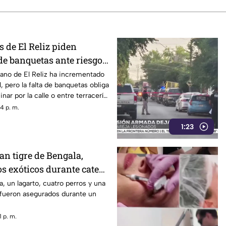
 de El Reliz piden
de banquetas ante riesgo
bano de El Reliz ha incrementado
l, pero la falta de banquetas obliga
nar por la calle o entre terracería
4 p. m.
1:23
an tigre de Bengala,
os exóticos durante cateo
rez
a, un lagarto, cuatro perros y una
 fueron asegurados durante un
 p. m.