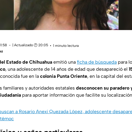
11:58
| Actualizado 🕑 20:05
1 minuto lectura
ez
 del Estado de Chihuahua
emitió una
ficha de búsqueda
para lo
sco
, una adolescente de 14 años de edad que desapareció el
1
 conocida fue en la
colonia Punta Oriente
, en la capital del es
 familiares y autoridades estatales
desconocen su paradero y 
ciudadanía
para aportar información que facilite su localización
 buscan a Rosario Anexi Quezada López, adolescente desapare
htémoc