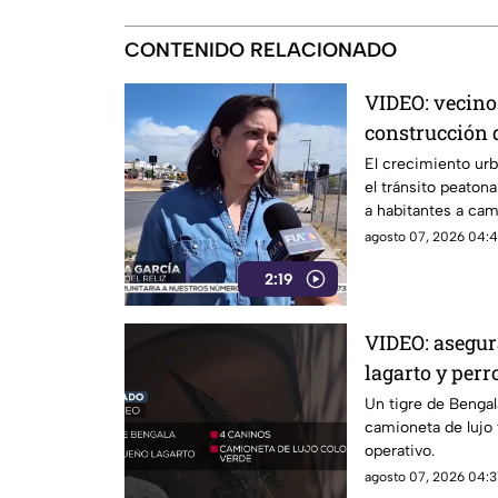
CONTENIDO RELACIONADO
VIDEO: vecinos
construcción 
para peatones
El crecimiento ur
el tránsito peatona
a habitantes a cami
y piedras.
agosto 07, 2026 04:4
2:19
VIDEO: asegur
lagarto y perr
en Ciudad Juá
Un tigre de Bengal
camioneta de lujo
operativo.
agosto 07, 2026 04:31