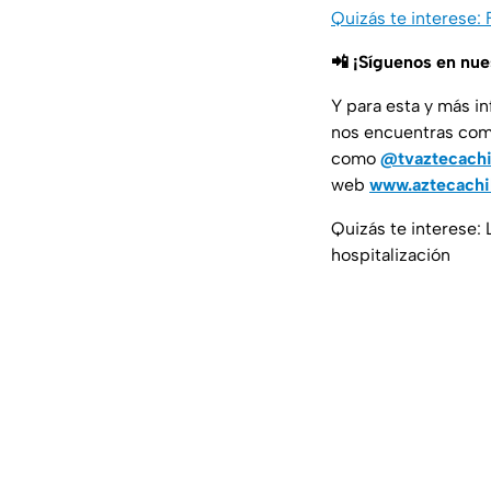
Quizás te interese: 
📲 ¡Síguenos en nu
Y para esta y más i
nos encuentras co
como
@tvaztecach
web
www.aztecach
Quizás te interese:
hospitalización