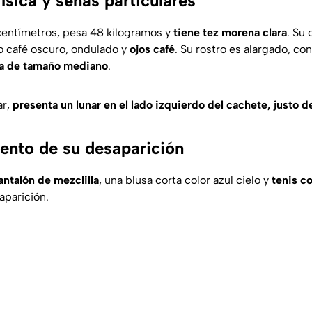
ísica y señas particulares
centímetros, pesa 48 kilogramos y
tiene tez morena clara
. Su
o café oscuro, ondulado y
ojos café
. Su rostro es alargado, co
a de tamaño mediano
.
ar,
presenta un lunar en el lado izquierdo del cachete, justo de
nto de su desaparición
antalón de mezclilla
, una blusa corta color azul cielo y
tenis co
parición.