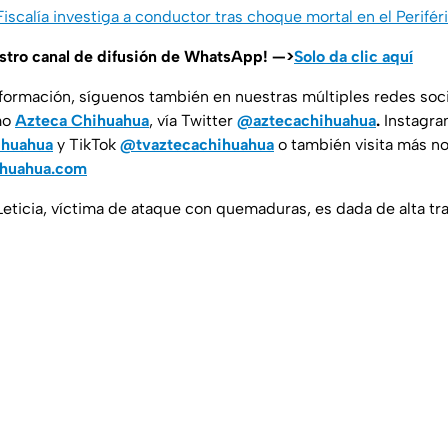
Fiscalía investiga a conductor tras choque mortal en el Perifé
estro canal de difusión de WhatsApp! —>
Solo da clic aquí
nformación, síguenos también en nuestras múltiples redes soc
mo
Azteca Chihuahua
, vía Twitter
@aztecachihuahua
.
Instagr
ihuahua
y TikTok
@tvaztecachihuahua
o también visita más no
ihuahua.com
 Leticia, víctima de ataque con quemaduras, es dada de alta t