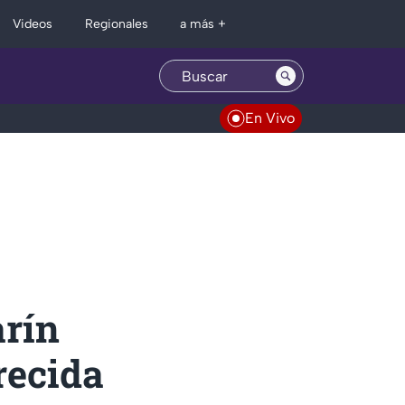
Regionales
Videos
a más +
En Vivo
arín
recida