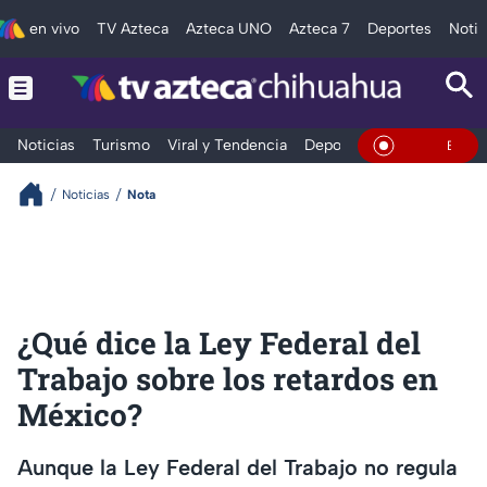
en vivo
TV Azteca
Azteca UNO
Azteca 7
Deportes
Notic
Noticias
Turismo
Viral y Tendencia
Deportes
Espectáculos
En Vivo
Noticias
Nota
¿Qué dice la Ley Federal del
Trabajo sobre los retardos en
México?
Aunque la Ley Federal del Trabajo no regula