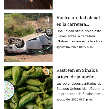
Vuelca unidad oficial
en la carretera
Chihuahua–Juárez;
Una unidad oficial volcó este
jueves sobre la carretera
tres mujeres resultan
Chihuahua–Juárez, a la altura
lesionadas
del kilómetro 31.
agosto 06, 2026 01:59 p. m.
Rastrean en Sinaloa
origen de jalapeños
ligados a brote de
Las autoridades sanitarias de
Estados Unidos identificaron a
salmonella en EU; hay
un productor de Sinaloa como
345 casos en 27 estados
el origen de los chiles
agosto 06, 2026 01:51 p. m.
jalapeños relacionados con un