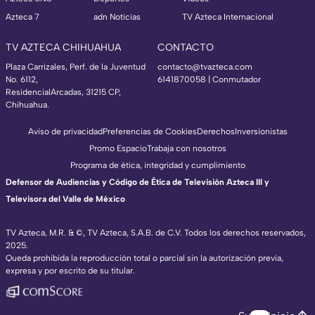
Azteca 7
adn Noticias
TV Azteca Internacional
TV AZTECA CHIHUAHUA
CONTACTO
Plaza Carrizales, Perf. de la Juventud
contacto@tvazteca.com
No. 6112,
6141870058 | Conmutador
ResidencialArcadas, 31215 CP,
Chihuahua.
Aviso de privacidad
Preferencias de Cookies
Derechos
Inversionistas
Promo Espacio
Trabaja con nosotros
Programa de ética, integridad y cumplimiento
Defensor de Audiencias y Código de Ética de Televisión Azteca III y
Televisora del Valle de México
TV Azteca, M.R. & ©, TV Azteca, S.A.B. de C.V. Todos los derechos reservados,
2025.
Queda prohibida la reproducción total o parcial sin la autorización previa,
expresa y por escrito de su titular.