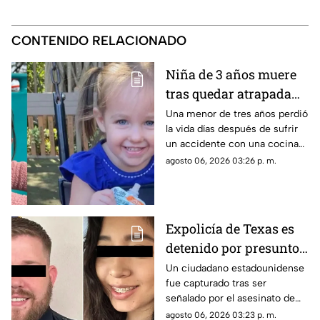
CONTENIDO RELACIONADO
Niña de 3 años muere
tras quedar atrapada
en una cocina de
Una menor de tres años perdió
la vida días después de sufrir
juguete; investigan
un accidente con una cocina
accidente en Florida
de juguete de madera en una
agosto 06, 2026 03:26 p. m.
vivienda de Florida.
Expolicía de Texas es
detenido por presunto
triple homicidio; lo que
Un ciudadano estadounidense
fue capturado tras ser
se sabe del caso
señalado por el asesinato de
tres personas y el presunto
agosto 06, 2026 03:23 p. m.