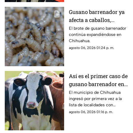
Gusano barrenador ya
afecta a caballos,
cerdos y ovejas en
El brote de gusano barrenador
continúa expandiéndose en
Chihuahua; suman 89
Chihuahua.
casos activos
agosto 06, 2026 01:24 p. m.
Así es el primer caso de
gusano barrenador en
Chihuahua capital;
El municipio de Chihuahua
ingresó por primera vez a la
contagios suben a 89 en
lista de localidades con
la entidad
presencia de gusano
agosto 06, 2026 01:16 p. m.
barrenador del ganado.