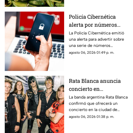
brote de salmonella.
Policía Cibernética
alerta por números
usados para fraudes y
La Policía Cibernética emitió
una alerta para advertir sobre
extorsiones; estos son
una serie de números
los que debes evitar
telefónicos relacionados con
agosto 06, 2026 01:49 p. m.
presuntos intentos de fraude y
extorsión detectados durante
julio.
Rata Blanca anuncia
concierto en
Chihuahua; esta es la
La banda argentina Rata Blanca
confirmó que ofrecerá un
fecha confirmada
concierto en la ciudad de
Chihuahua como parte de su
agosto 06, 2026 01:38 p. m.
gira.