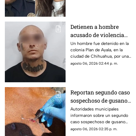
intento de feminicidio de su
expareja en Saltillo.
Detienen a hombre
acusado de violencia
familiar agravada en la
Un hombre fue detenido en la
colonia Plan de Ayala, en la
ciudad de Chihuahua
ciudad de Chihuahua, por una
orden de aprehensión
agosto 06, 2026 02:44 p. m.
relacionada con el presunto
delito de violencia familiar
agravada en perjuicio de tres
víctimas.
Reportan segundo caso
sospechoso de gusano
barrenador en el
Autoridades municipales
informaron sobre un segundo
municipio de
caso sospechoso de gusano
Chihuahua
barrenador del ganado en el
agosto 06, 2026 02:35 p. m.
municipio de Chihuahua.