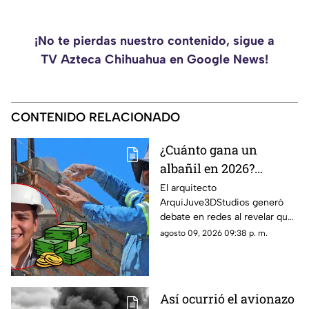
¡No te pierdas nuestro contenido, sigue a
TV Azteca Chihuahua en Google News!
CONTENIDO RELACIONADO
¿Cuánto gana un
albañil en 2026?
ArquiJuve revela
El arquitecto
ArquiJuve3DStudios generó
cuánto paga por
debate en redes al revelar que
semana a sus
sus albañiles reciben alrededor
agosto 09, 2026 09:38 p. m.
trabajadores
de $5,500 pesos por semana.
Así ocurrió el avionazo