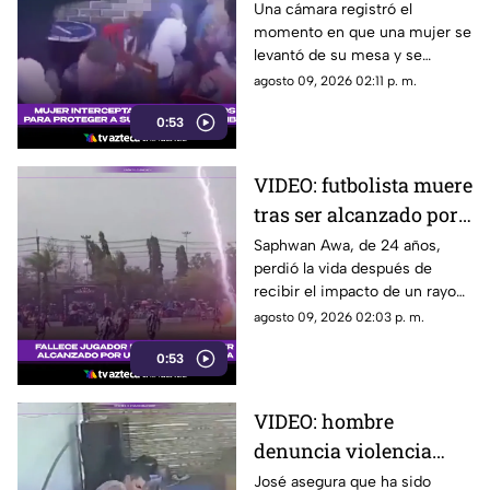
su pareja durante
Una cámara registró el
momento en que una mujer se
ataque armado en un
levantó de su mesa y se
bar
interpuso frente a su pareja
agosto 09, 2026 02:11 p. m.
cuando un hombre ingresó
0:53
armado a un bar de
Fusagasugá.
VIDEO: futbolista muere
tras ser alcanzado por
un rayo en pleno
Saphwan Awa, de 24 años,
perdió la vida después de
partido
recibir el impacto de un rayo
mientras disputaba un partido
agosto 09, 2026 02:03 p. m.
en la provincia de Narathiwat.
0:53
VIDEO: hombre
denuncia violencia
familiar y acusa falta
José asegura que ha sido