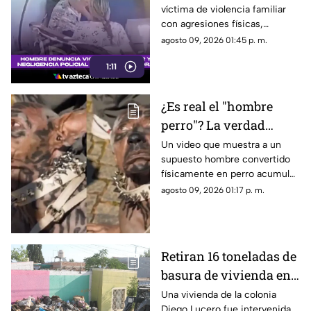
víctima de violencia familiar
de atención policial
con agresiones físicas,
psicológicas y amenazas por
agosto 09, 2026 01:45 p. m.
parte de su pareja en Cajeme.
1:11
¿Es real el "hombre
perro"? La verdad
detrás del video viral
Un video que muestra a un
supuesto hombre convertido
en redes sociales
físicamente en perro acumuló
millones de reproducciones y
agosto 09, 2026 01:17 p. m.
provocó dudas entre usuarios
de redes sociales.
Retiran 16 toneladas de
basura de vivienda en
la colonia Diego Lucero
Una vivienda de la colonia
Diego Lucero fue intervenida