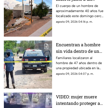
arroyo en Chihuahua;
El cuerpo de un hombre de
aproximadamente 40 años fue
investigan herida en el
localizado este domingo cerca
cuello
de un arroyo, en las
agosto 09, 2026 04:16 p. m.
inmediaciones de la carretera
Aldama.
Encuentran a hombre
sin vida dentro de una
granja en Sacramento;
Familiares localizaron al
hombre de 47 años dentro de
ya investigan
una propiedad ubicada en la
colonia Sacramento, al norte
agosto 09, 2026 04:07 p. m.
de Chihuahua capital.
VIDEO: mujer muere
intentando proteger a