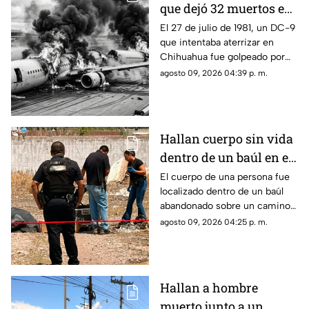
que dejó 32 muertos en
Chihuahua:
El 27 de julio de 1981, un DC-9
que intentaba aterrizar en
recordando la tragedia
Chihuahua fue golpeado por
del vuelo 230
una fuerte tormenta, salió de la
agosto 09, 2026 04:39 p. m.
pista y terminó partido en dos.
Hallan cuerpo sin vida
dentro de un baúl en el
complejo industrial
El cuerpo de una persona fue
localizado dentro de un baúl
Nombre de Dios
abandonado sobre un camino
de terracería.
agosto 09, 2026 04:25 p. m.
Hallan a hombre
muerto junto a un