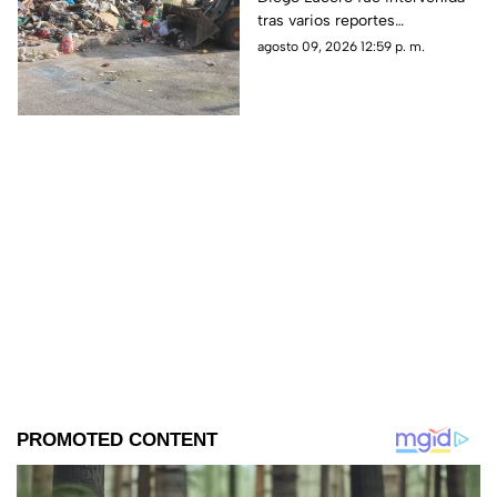
tras varios reportes
ciudadanos por acumulación
agosto 09, 2026 12:59 p. m.
de basura y tiliches.