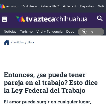
en vivo
TV Azteca
Azteca UNO
Azteca 7
Deportes
Notic
Noticias
Turismo
Viral y Tendencia
Deportes
Espectáculos
En V
Noticias
Nota
Entonces, ¿se puede tener
pareja en el trabajo? Esto dice
la Ley Federal del Trabajo
El amor puede surgir en cualquier lugar,