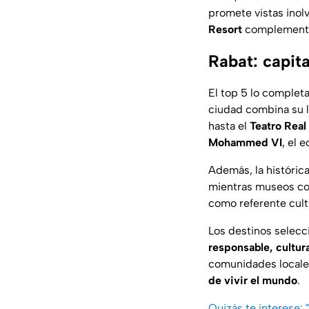
promete vistas inol
Resort
complementan
Rabat: capita
El top 5 lo complet
ciudad combina su l
hasta el
Teatro Real
Mohammed VI
, el 
Además, la históric
mientras museos c
como referente cultu
Los destinos selec
responsable, cultura
comunidades locales
de vivir el mundo
.
Quizás te interese: 