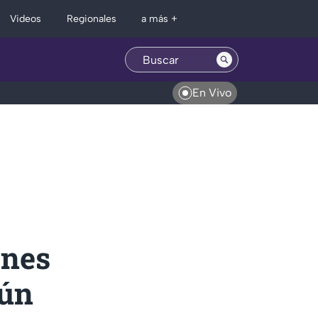
Regionales
Videos
a más +
En Vivo
enes
gún