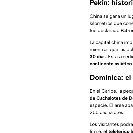
Pekín: histor
China se gana un lu
kilómetros que con
fue declarado
Patri
La capital china im
mientras que las pol
30 días
. Estas medi
continente asiático
.
Dominica: el
En el Caribe, la pe
de Cachalotes de 
especie. El área ab
200 cachalotes.
Los visitantes podr
firme, el
teleférico 