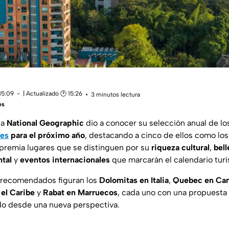
15:09
| Actualizado 🕑 15:26
3 minutos lectura
es
ta
National Geographic
dio a conocer su selección anual de l
les
para el próximo año
, destacando a cinco de ellos como los
 premia lugares que se distinguen por su
riqueza cultural
,
bell
tal
y
eventos internacionales
que marcarán el calendario turí
s recomendados figuran los
Dolomitas en Italia
,
Quebec en Ca
el Caribe
y
Rabat en Marruecos
, cada uno con una propuesta 
do desde una nueva perspectiva.