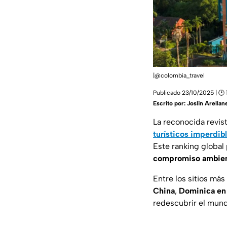
|@colombia_travel
Publicado 23/10/2025 | 🕑 
Escrito por:
Joslin Arellan
La reconocida revis
turísticos imperdib
Este ranking global
compromiso ambien
Entre los sitios má
China
,
Dominica en 
redescubrir el mun