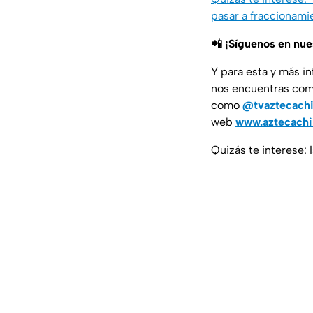
pasar a fraccionami
📲 ¡Síguenos en nu
Y para esta y más i
nos encuentras co
como
@tvaztecach
web
www.aztecach
Quizás te interese: