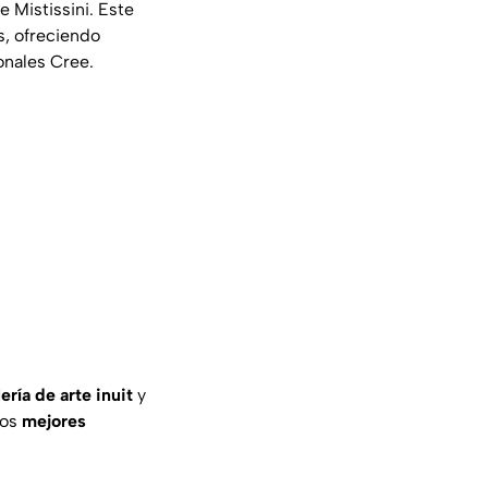
 Mistissini. Este
s, ofreciendo
ionales Cree.
ería de arte inuit
y
los
mejores