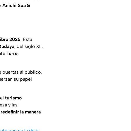
y
Anichi Spa &
Libro 2026
. Esta
Oudaya
, del siglo XII,
nte
Torre
 puertas al público,
uerzan su papel
 el
turismo
eza y las
á
redefinir la manera
ante que no la dejó