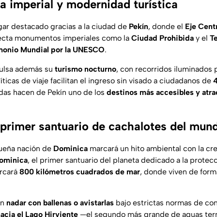
ia imperial y modernidad turística
gar destacado gracias a la ciudad de
Pekín
, donde el
Eje Cent
ecta monumentos imperiales como la
Ciudad Prohibida
y el
T
monio Mundial por la UNESCO
.
pulsa además su
turismo nocturno
, con recorridos iluminados 
íticas de viaje facilitan el ingreso sin visado a ciudadanos de
4
das hacen de Pekín uno de los
destinos más accesibles y atra
 primer santuario de cachalotes del mun
queña nación de
Dominica
marcará un hito ambiental con la cr
Dominica
, el primer santuario del planeta dedicado a la protec
arcará
800 kilómetros cuadrados de mar
, donde viven de for
án
nadar con ballenas o avistarlas
bajo estrictas normas de con
hacia el Lago Hirviente
—el segundo más grande de aguas ter