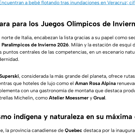
 Encuentran a bebé flotando tras inundaciones en Veracruz; ci
epara para los Juegos Olímpicos de Invie
l norte de Italia, encabezan la lista gracias a su papel como se
 Paralímpicos de Invierno 2026
. Milán y la estación de esquí 
 puntos centrales de las competencias, en un escenario nat
dernidad.
 Superski
, considerada la más grande del planeta, ofrece rut
ntras que hoteles de lujo como el
Aman Rosa Alpina
renuevan
plementa con una gastronomía de montaña que destaca produ
trellas Michelin, como
Atelier Moessmer
y
Grual
.
smo indígena y naturaleza en su máxima
e, la provincia canadiense de
Quebec
destaca por la inaugur