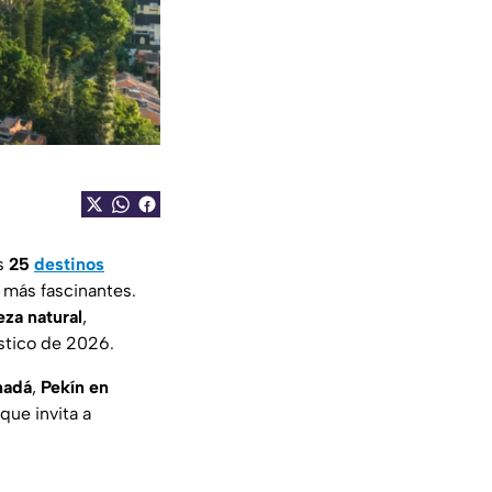
os
25
destinos
 más fascinantes.
eza
natural
,
stico de 2026.
nadá
,
Pekín en
que invita a