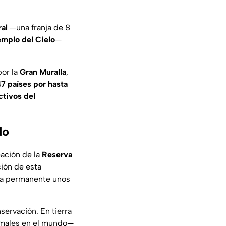
ral
—una franja de 8
emplo del Cielo
—
por la
Gran Muralla
,
7 países por hasta
ctivos del
do
eación de la
Reserva
ción de esta
ma permanente unos
servación. En tierra
males en el mundo—