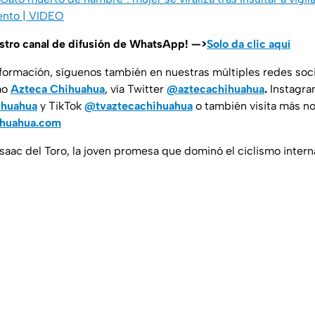
ento | VIDEO
estro canal de difusión de WhatsApp! —>
Solo da clic aquí
nformación, síguenos también en nuestras múltiples redes soc
mo
Azteca Chihuahua
, vía Twitter
@aztecachihuahua
.
Instagr
ihuahua
y TikTok
@tvaztecachihuahua
o también visita más no
ihuahua.com
 Isaac del Toro, la joven promesa que dominó el ciclismo inter