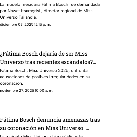
Bosch
La modelo mexicana Fátima Bosch fue demandada
por Nawat Itsaragrisil, director regional de Miss
Universo Tailandia.
diciembre 03, 2025 12:15 p. m.
¿Fátima Bosch dejaría de ser Miss
Universo tras recientes escándalos?
Esto se sabe
Fátima Bosch, Miss Universo 2025, enfrenta
acusaciones de posibles irregularidades en su
coronación.
noviembre 27, 2025 10:00 a. m.
Fátima Bosch denuncia amenazas tras
su coronación en Miss Universo |
FOTOS
La reciente Miss Universo hizo públicas las