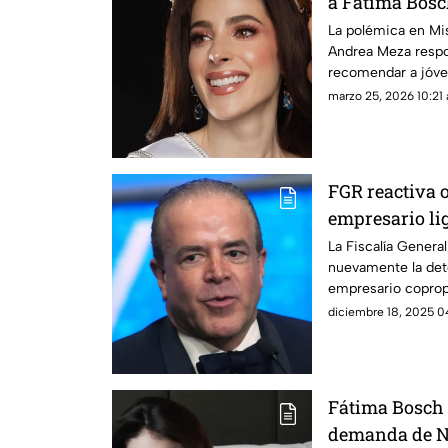
a Fátima Bosc
belleza
La polémica en Mi
Andrea Meza respo
recomendar a jóve
de belleza.
marzo 25, 2026 10:21 
FGR reactiva 
empresario li
La Fiscalía General
nuevamente la det
empresario coprop
diciembre 18, 2025 04
Fátima Bosch 
demanda de Na