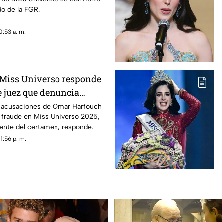
do de la FGR.
0:53 a. m.
 Miss Universo responde
e juez que denuncia
de
s acusaciones de Omar Harfouch
 fraude en Miss Universo 2025,
dente del certamen, responde.
1:56 p. m.