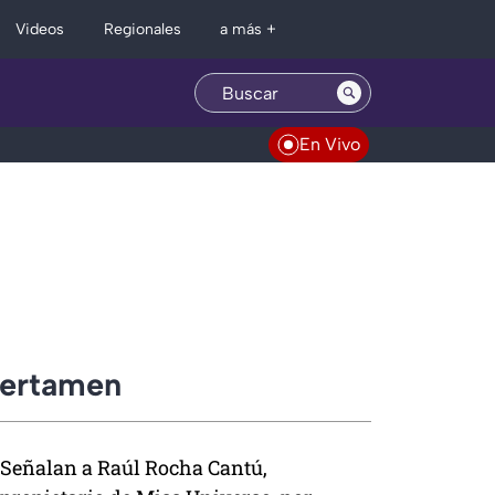
Regionales
Videos
a más +
En Vivo
certamen
Señalan a Raúl Rocha Cantú,