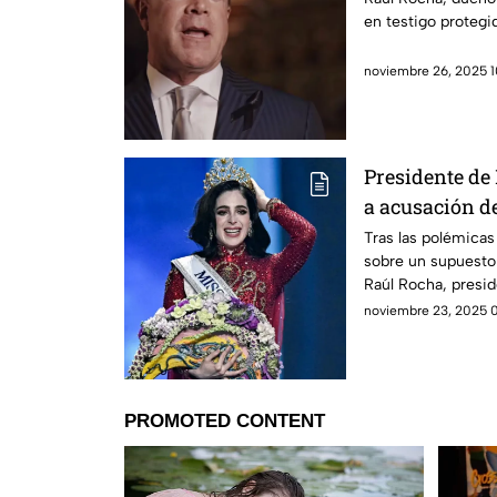
en testigo protegi
noviembre 26, 2025 1
Presidente de
a acusación d
presunto frau
Tras las polémica
sobre un supuesto
Raúl Rocha, presi
noviembre 23, 2025 0