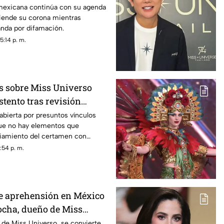
mexicana continúa con su agenda
fiende su corona mientras
nda por difamación.
5:14 p. m.
 sobre Miss Universo
tento tras revisión
abierta por presuntos vínculos
que no hay elementos que
ciamiento del certamen con
ales.
:54 p. m.
e aprehensión en México
ocha, dueño de Miss
 qué lo acusan?
 de Miss Universo, se convierte