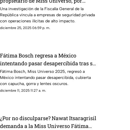
propietario de Miss Universo, por
presunta red criminal ligada al tráfico
Una investigación de la Fiscalía General de la
República vincula a empresas de seguridad privada
de armas
con operaciones ilícitas de alto impacto.
diciembre 25, 2025 06:59 p. m.
Fátima Bosch regresa a México
intentando pasar desapercibida tras ser
coronada Miss Universo | VIDEO
Fátima Bosch, Miss Universo 2025, regresó a
México intentando pasar desapercibida, cubierta
con capucha, gorra y lentes oscuros.
diciembre 11, 2025 11:27 a. m.
¿Por no disculparse? Nawat Itsaragrisil
demanda a la Miss Universo Fátima