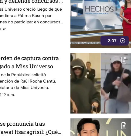
h y defiende concursos de
ss Universo creció luego de que
ndiera a Fátima Bosch por
nes no participar en concursos
a. m.
2:07
orden de captura contra
gado a Miss Universo
 de la República solicitó
ención de Raúl Rocha Cantú,
ietario de Miss Universo.
:19 p. m.
se pronuncia tras
wat Itsaragrisil: ¿Qué