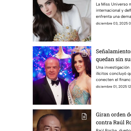
dijo?
La Miss Universo 
internacional y de
enfrenta una dema
diciembre 03, 2025 0
Señalamientos
quedan sin sus
financiera
Una investigación 
ilícitos concluyó 
conecten el finan
actividades crimin
diciembre 01, 2025 12
Giran orden d
contra Raúl R
Universo: ¿De
Raúl Rocha, dueño