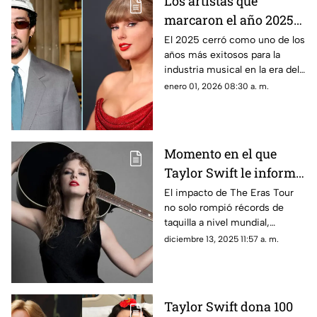
Los artistas que
marcaron el año 2025
musicalmente
El 2025 cerró como uno de los
años más exitosos para la
industria musical en la era del
streaming.
enero 01, 2026 08:30 a. m.
Momento en el que
Taylor Swift le informa
a sus trabajadores bono
El impacto de The Eras Tour
no solo rompió récords de
de casi 200 millones de
taquilla a nivel mundial,
dólares | VIDEO
también marcó un precedente
diciembre 13, 2025 11:57 a. m.
en la industria musical.
Taylor Swift dona 100