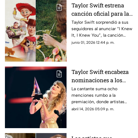
Taylor Swift estrena
canción oficial para la
cinta animada de 'Toy
Taylor Swift sorprendió a sus
seguidores al anunciar “I Knew
Story 5'
It, I Knew You”, la canción
original que formará parte de la
junio 01, 2026 12:44 p. m.
banda sonora de “Toy Story 5".
Taylor Swift encabeza
nominaciones a los
American Music
La cantante suma ocho
menciones rumbo a la
Awards 2026; latinos
premiación, donde artistas
destacan
latinos y nuevas figuras buscan
abril 14, 2026 05:09 p. m.
posicionarse.