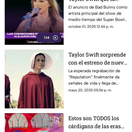
alejaron del Super
El anuncio de Bad Bunny como
artista principal del show de
Bowl 2026
medio tiempo del Super Bowl
LX abrió el debate.
octubre 01, 2025 12:46 p. m.
1:14
Taylor Swift sorprende
con el estreno de nuevo
tema en "The
La esperada regrabación de
“Reputation” finalmente da
Handmaid's Tale"
señales de vida y llega de
forma inesperada a una de las
mayo 20, 2025 05:56 p. m.
series más aclamadas de los
últimos años.
Estos son TODOS los
cárdigans de las eras