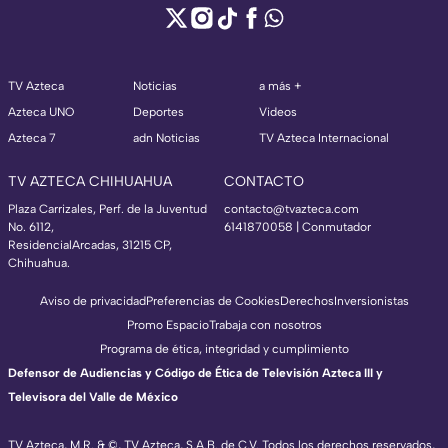
TV Azteca
Noticias
a más +
Azteca UNO
Deportes
Videos
Azteca 7
adn Noticias
TV Azteca Internacional
TV AZTECA CHIHUAHUA
CONTACTO
Plaza Carrizales, Perf. de la Juventud
contacto@tvazteca.com
No. 6112,
6141870058 | Conmutador
ResidencialArcadas, 31215 CP,
Chihuahua.
Aviso de privacidad
Preferencias de Cookies
Derechos
Inversionistas
Promo Espacio
Trabaja con nosotros
Programa de ética, integridad y cumplimiento
Defensor de Audiencias y Código de Ética de Televisión Azteca III y
Televisora del Valle de México
TV Azteca, M.R. & ©, TV Azteca, S.A.B. de C.V. Todos los derechos reservados,