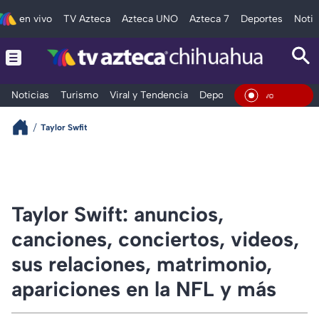
en vivo
TV Azteca
Azteca UNO
Azteca 7
Deportes
Notic
Noticias
Turismo
Viral y Tendencia
Deportes
Espectáculos
En Viv
Taylor Swfit
Taylor Swift: anuncios,
canciones, conciertos, videos,
sus relaciones, matrimonio,
apariciones en la NFL y más