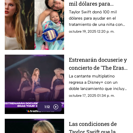
mil dólares para
ayudar a niña con
Taylor Swift donó 100 mil
dólares para ayudar en el
cáncer cerebral raro
tratamiento de una niña con
un raro cáncer cerebral.
octubre 19, 2025 12:20 p. m.
Estrenarán docuserie y
concierto de 'The Eras
Tour' de Taylor Swift
La cantante multiplatino
regresa a Disney+ con un
doble lanzamiento que incluye
una docuserie exclusiva y la
octubre 17, 2025 01:34 p. m.
película completa de su
1:12
concierto final.
Las condiciones de
Taylor Swift que la