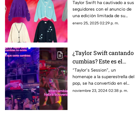
de Taylor Swift;
Taylor Swift ha cautivado a sus
seguidores con el anuncio de
revelan nueva edición
una edición limitada de su
"Lover"
icónico cárdigan ‘Lover’,
enero 25, 2025 02:29 p. m.
inspirado en su álbum
homónimo de 2019.
¿Taylor Swift cantando
cumbias? Este es el
lugar en México que
“Taylor’s Session”, un
homenaje a la superestrella del
está enloqueciendo a
pop, se ha convertido en el
las 'swifties'
epicentro para los fans de
noviembre 23, 2024 02:38 p. m.
Taylor Swift en México al
mostrarla “cantando” cumbias.