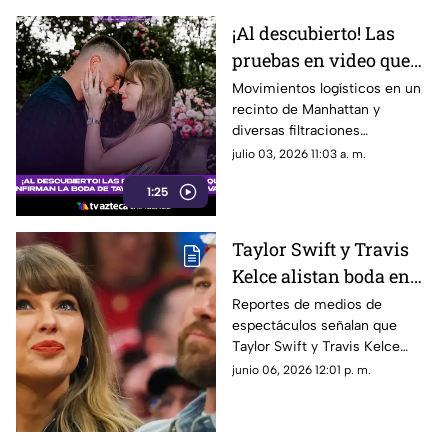
¡Al descubierto! Las
pruebas en video que
confirman la boda de
Movimientos logísticos en un
recinto de Manhattan y
Taylor Swift y Travis
diversas filtraciones
Kelce en Nueva York
alimentaron las
julio 03, 2026 11:03 a. m.
especulaciones sobre la
1:25
presunta boda de Taylor Swift
y Travis Kelce.
Taylor Swift y Travis
Kelce alistan boda en
Nueva York; reportan
Reportes de medios de
espectáculos señalan que
ceremonia para más de
Taylor Swift y Travis Kelce
mil invitados
estarían preparando una boda
junio 06, 2026 12:01 p. m.
de gran escala en Nueva York
para julio de 2026.