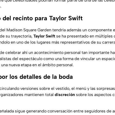
e qué celebridades podrían formar parte de una de las cele
.
o del recinto para Taylor Swift
 del Madison Square Garden tendría además un componente es
 de su trayectoria,
Taylor Swift
se ha presentado en múltiples 
ndolo en uno de los lugares más representativos de su carrera 
n de celebrar ahí un acontecimiento personal tan importante ha
alistas del espectáculo como una forma de vincular un espacio
n una nueva etapa en el ámbito personal.
or los detalles de la boda
circulando versiones sobre el vestido, el menú y las sorpresa
 organizadores mantienen total
discreción
sobre los aspectos c
 señalada sigue generando conversación entre seguidores de