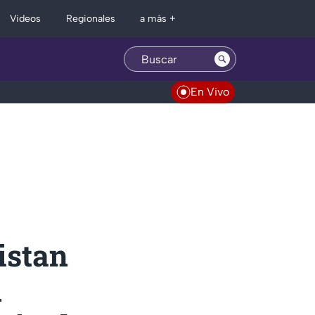
Regionales
Videos
a más +
En Vivo
istan
n