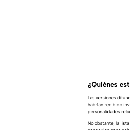
¿Quiénes esta
Las versiones difun
habrían recibido in
personalidades relac
No obstante, la lis