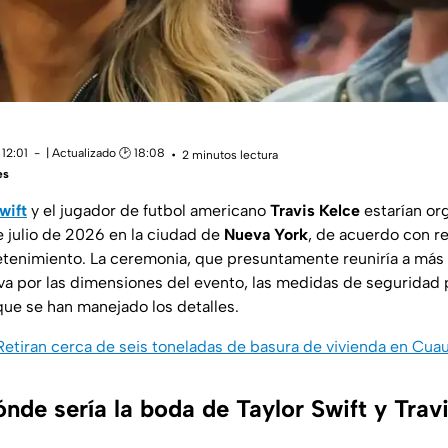
12:01
| Actualizado 🕑 18:08
2 minutos lectura
es
wift
y el jugador de futbol americano
Travis Kelce
estarían or
e julio de 2026 en la ciudad de
Nueva York
, de acuerdo con r
tenimiento. La ceremonia, que presuntamente reuniría a más d
a por las dimensiones del evento, las medidas de seguridad p
ue se han manejado los detalles.
 Retiran cerca de seis toneladas de basura de vivienda en Cu
nde sería la boda de Taylor Swift y Trav