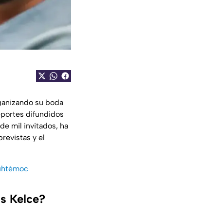
ganizando su boda
eportes difundidos
e mil invitados, ha
revistas y el
auhtémoc
is Kelce?