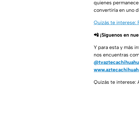
quienes permanecen 
convertiría en uno 
Quizás te interese:
📲 ¡Síguenos en nu
Y para esta y más i
nos encuentras co
@tvaztecachihuahu
www.aztecachihua
Quizás te interese: 