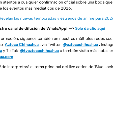
atentos a cualquier confirmación oficial sobre una boda que,
de los eventos más mediáticos de 2026.
 Revelan las nuevas temporadas y estrenos de anime para 20
estro canal de difusión de WhatsApp! —>
Solo da clic aquí
nformación, síguenos también en nuestras múltiples redes soc
mo
Azteca Chihuahua
, vía Twitter
@aztecachihuahua
.
Insta
a
y TikTok
@tvaztecachihuahua
o también visita más notas e
hua.com
Ado interpretará el tema principal del live action de 'Blue Loc