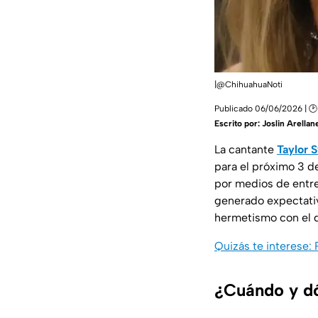
|@ChihuahuaNoti
Publicado 06/06/2026 | 🕑 
Escrito por:
Joslin Arellan
La cantante
Taylor S
para el próximo 3 d
por medios de entre
generado expectativ
hermetismo con el q
Quizás te interese:
¿Cuándo y dó