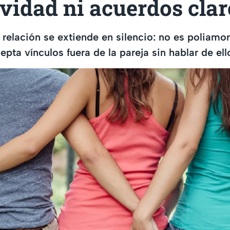
vidad ni acuerdos clar
relación se extiende en silencio: no es poliamor
epta vínculos fuera de la pareja sin hablar de ell