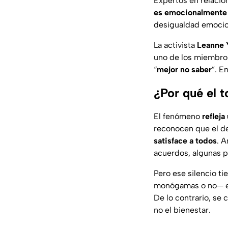
Expertos en relacio
es emocionalmente
desigualdad emocio
La activista
Leanne 
uno de los miembr
“
mejor no saber
”. E
¿Por qué el 
El fenómeno
reflej
reconocen que el de
satisface a todos
. A
acuerdos, algunas p
Pero ese silencio t
monógamas o no— e
De lo contrario, se
no el bienestar.