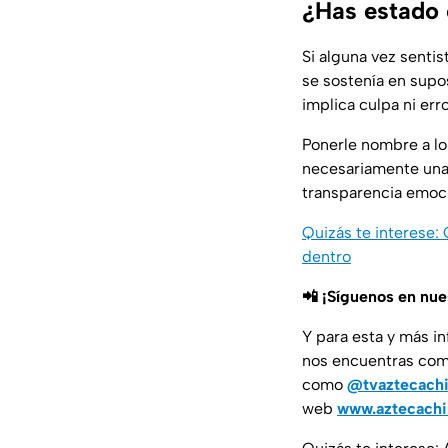
¿Has estado 
Si alguna vez sentis
se sostenía en supo
implica culpa ni err
Ponerle nombre a l
necesariamente una 
transparencia emoci
Quizás te interese: 
dentro
📲 ¡Síguenos en nu
Y para esta y más i
nos encuentras co
como
@tvaztecach
web
www.aztecach