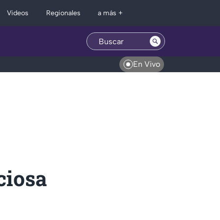
Regionales
Videos
a más +
En Vivo
nciosa