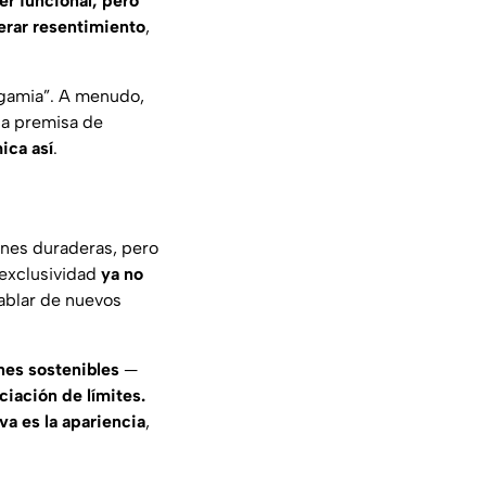
er funcional, pero
rar resentimiento
,
ogamia
”. A menudo,
 la premisa de
ica así
.
nes duraderas, pero
 exclusividad
ya no
hablar de nuevos
ones sostenibles
—
iación de límites.
va es la apariencia
,