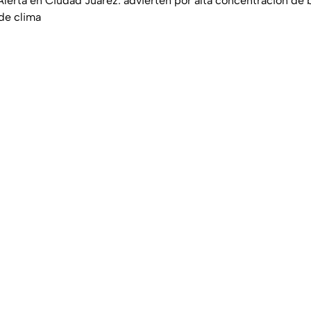
Alerta en Ciudad Juárez: advierten por alta concentración de b
 de clima