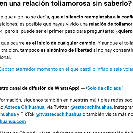
en una relación toliamorosa sin saberlo?
te que algo no se decía,
que el silencio reemplazaba a la conf
siciones, es posible que hayas vivido una
relación de toliamor
or, pero sí puede ser el primer paso para preguntarte: ¿
quiero
o que ocurre
es el inicio de cualquier cambio
. Y aunque el tol
traición,
tampoco es sinónimo de libertad
si no hay consenti
onal.
Captan aterrador momento en el que castillo inflable sale vol
estro canal de difusión de WhatsApp! —>
Solo da clic aquí
nformación, síguenos también en nuestras múltiples redes soc
mo
Azteca Chihuahua
, vía Twitter
@aztecachihuahua
.
Instagr
ihuahua
y TikTok
@tvaztecachihuahua
o también visita más no
ihuahua.com