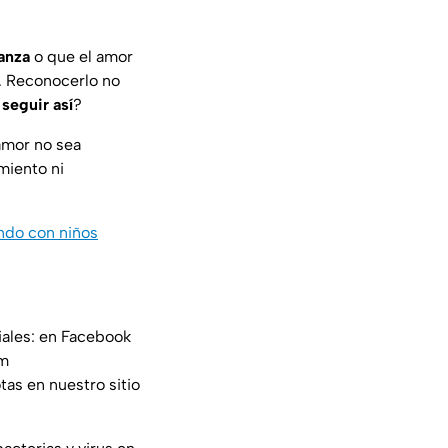
ianza
o que el amor
. Reconocerlo no
 seguir así
?
iamor no sea
miento ni
ando con niños
iales: en Facebook
am
tas en nuestro sitio