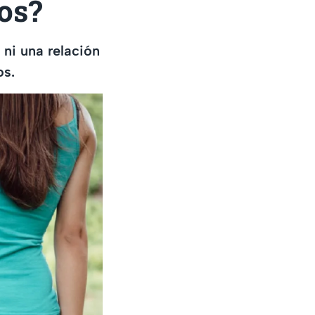
os?
 ni una relación
os.