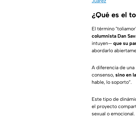
Juárez
¿Qué es el t
El término "toliamor
columnista Dan Sa
intuyen—
que su par
abordarlo abiertame
A diferencia de una 
consenso,
sino en l
hable, lo soporto
”.
Este tipo de dinám
el proyecto compart
sexual o emocional.