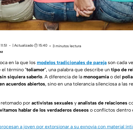
11:51
| Actualizado 🕑 15:40
3 minutos lectura
ez
oca en la que los
modelos tradicionales de pareja
son cada v
 el término "
toliamor
", una palabra que describe un
tipo de r
sin siquiera saberlo
. A diferencia de la
monogamia
o del
poli
 en acuerdos abiertos
, sino en una tolerancia silenciosa a las 
o retomado por
activistas sexuales
y
analistas de relaciones
co
vitamos hablar de los verdaderos deseos
o conflictos dentro 
 procesan a joven por extorsionar a su exnovia con material ín