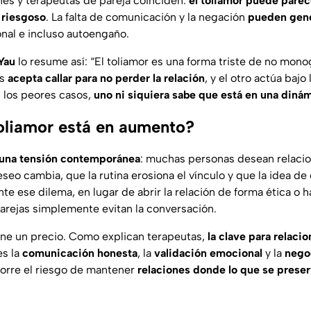
nes y terapeutas de pareja coinciden:
el toliamor puede parec
 riesgoso
. La falta de comunicación y la negación
pueden gene
nal e incluso autoengaño.
Yau
lo resume así: “
El toliamor es una forma triste de no mon
os
acepta callar para no perder la relación
, y el otro actúa bajo
n los peores casos,
uno ni siquiera sabe que está en una dinám
toliamor está en aumento?
a una tensión contemporánea
: muchas personas desean relacio
seo cambia, que la rutina erosiona el vínculo y que la idea de
nte ese dilema, en lugar de abrir la relación de forma ética o 
arejas simplemente evitan la conversación.
iene un precio. Como explican terapeutas,
la clave para relaci
s la
comunicación honesta
, la
validación emocional
y la
negoc
 corre el riesgo de mantener
relaciones donde lo que se preser