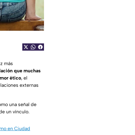
ez más
elación que muchas
amor
ético
, el
relaciones externas
mo una señal de
de un vínculo.
timo en Ciudad