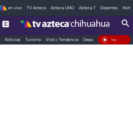
en vivo
TV Azteca
Azteca UNO
Azteca 7
Deportes
Notic
Noticias
Turismo
Viral y Tendencia
Deportes
Espectáculos
En Vivo