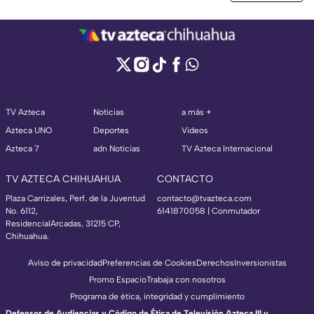
TV Azteca
Noticias
a más +
Azteca UNO
Deportes
Videos
Azteca 7
adn Noticias
TV Azteca Internacional
TV AZTECA CHIHUAHUA
CONTACTO
Plaza Carrizales, Perf. de la Juventud
contacto@tvazteca.com
No. 6112,
6141870058 | Conmutador
ResidencialArcadas, 31215 CP,
Chihuahua.
Aviso de privacidad
Preferencias de Cookies
Derechos
Inversionistas
Promo Espacio
Trabaja con nosotros
Programa de ética, integridad y cumplimiento
Defensor de Audiencias y Código de Ética de Televisión Azteca III y