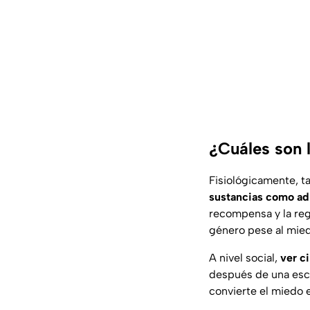
¿Cuáles son 
Fisiológicamente, t
sustancias como adr
recompensa y la reg
género pese al miedo
A nivel social,
ver c
después de una esc
convierte el miedo 