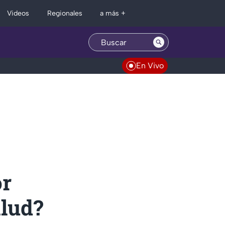
Regionales
Videos
a más +
En Vivo
or
alud?