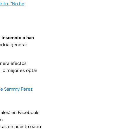
rito: “No he
 insomnio o han
odría generar
enera efectos
 lo mejor es optar
 de Sammy Pérez
iales: en Facebook
am
tas en nuestro sitio