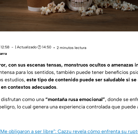
 12:58
| Actualizado 🕑 14:50
2 minutos lectura
arra
rror, con sus escenas tensas, monstruos ocultos o amenazas 
ntensa para los sentidos, también puede tener beneficios psi
os estudios,
este tipo de contenido puede ser saludable si s
 en contextos adecuados
.
 disfrutan como una
“montaña rusa emocional”
, donde se enf
peligro, lo cual genera una experiencia controlada que puede
“Me obligaron a ser libre”: Cazzu revela cómo enfrenta su rup