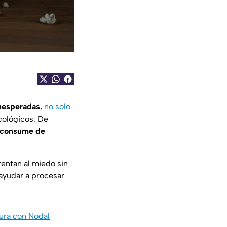
inesperadas
,
no solo
cológicos. De
e consume de
rentan al miedo sin
 ayudar a procesar
tura con Nodal