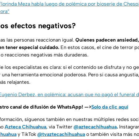
 Florinda Meza habla luego de polémica por bioserie de Chespi
ora”
los efectos negativos?
as las personas reaccionan igual.
Quienes padecen ansiedad,
n tener especial cuidado.
En estos casos, el cine de terror p
r o reacciones negativas más duraderas.
los especialistas es clara: si el contenido se disfruta y no g
 una herramienta emocional poderosa. Pero si causa angustia,
ás relajantes.
 Eugenio Derbez, en polémica: acusan que no pagó el funeral
estro canal de difusión de WhatsApp! —>
Solo da clic aquí
nformación, síguenos también en nuestras múltiples redes soc
mo
Azteca Chihuahua
, vía Twitter
@aztecachihuahua
.
Instagr
ihuahua
y TikTok
@tvaztecachihuahua
o también visita más no