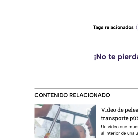
Tags relacionados
¡No te pier
CONTENIDO RELACIONADO
Video de pelea
transporte púb
redes sociales
Un video que mues
al interior de una 