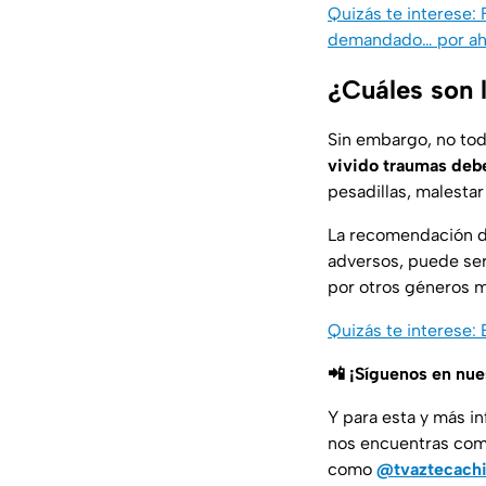
Quizás te interese:
demandado… por ah
¿Cuáles son 
Sin embargo, no tod
vivido traumas debe
pesadillas, malesta
La recomendación de 
adversos, puede ser
por otros géneros m
Quizás te interese:
📲 ¡Síguenos en nu
Y para esta y más i
nos encuentras co
como
@tvaztecach