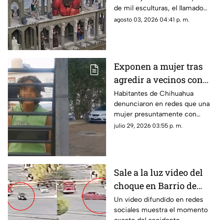
famoso?
de mil esculturas, el llamado
“Castillo del Diablo” se ha
agosto 03, 2026 04:41 p. m.
convertido en uno de los sitios
más curiosos de Baja
California.
Exponen a mujer tras
agredir a vecinos con
cuchillos en
Habitantes de Chihuahua
denunciaron en redes que una
Chihuahua; revelan
mujer presuntamente con
presunta condición
problemas de salud mental
julio 29, 2026 03:55 p. m.
mantiene amenazas hacia sus
vecinos.
Sale a la luz video del
choque en Barrio de
Londres donde murió
Un video difundido en redes
sociales muestra el momento
una mujer | VIDEO