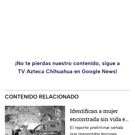
¡No te pierdas nuestro contenido, sigue a
TV Azteca Chihuahua en Google News!
CONTENIDO RELACIONADO
Identifican a mujer
encontrada sin vida en
la colonia Valles de
El reporte preliminar señala
que presentaba lesiones