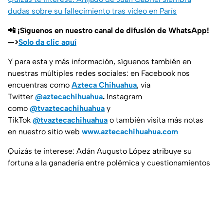
dudas sobre su fallecimiento tras video en París
📲 ¡Síguenos en nuestro canal de difusión de WhatsApp!
—>
Solo da clic aquí
Y para esta y más información, síguenos también en
nuestras múltiples redes sociales: en Facebook nos
encuentras como
Azteca Chihuahua
, vía
Twitter
@aztecachihuahua
.
Instagram
como
@tvaztecachihuahua
y
TikTok
@tvaztecachihuahua
o también visita más notas
en nuestro sitio web
www.aztecachihuahua.com
Quizás te interese: Adán Augusto López atribuye su
fortuna a la ganadería entre polémica y cuestionamientos