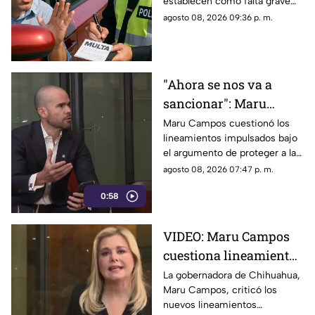
establecen como falta grave
severas
superar en 25 kilómetros por
agosto 08, 2026 09:36 p. m.
hora el límite permitido.
"Ahora se nos va a
sancionar": Maru
Campos acusa censura
Maru Campos cuestionó los
lineamientos impulsados bajo
en nuevos
el argumento de proteger a las
lineamientos para
audiencias y afirmó que
agosto 08, 2026 07:47 p. m.
medios
representan una amenaza para
0:58
la libertad de expresión.
VIDEO: Maru Campos
cuestiona lineamientos
para medios y advierte
La gobernadora de Chihuahua,
Maru Campos, criticó los
riesgos para la libertad
nuevos lineamientos
de expresión