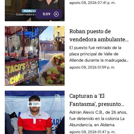
relacionados con los derechos
agosto 08, 2026 07:41 p. m.
de las audiencias.
5:09
Roban puesto de
vendedora ambulante
en Valle de Allende;
El puesto fue retirado de la
plaza principal de Valle de
piden ayuda para
Allende durante la madrugada,
localizarlo
junto con el asador, carpa,
agosto 08, 2026 01:59 p. m.
cajas de refrescos y demás
mobiliario.
Capturan a 'El
Fantasma', presunto
líder delictivo en
Adrián Alexis C.B., de 26 años,
fue detenido en la colonia La
Aldama
Abundancia, en Aldama.
agosto 08, 2026 01:47 p. m.