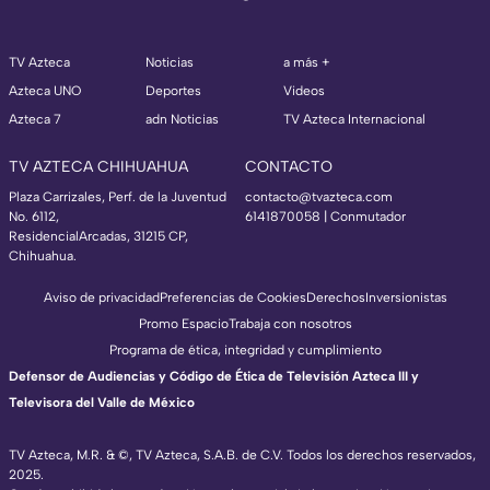
TV Azteca
Noticias
a más +
Azteca UNO
Deportes
Videos
Azteca 7
adn Noticias
TV Azteca Internacional
TV AZTECA CHIHUAHUA
CONTACTO
Plaza Carrizales, Perf. de la Juventud
contacto@tvazteca.com
No. 6112,
6141870058 | Conmutador
ResidencialArcadas, 31215 CP,
Chihuahua.
Aviso de privacidad
Preferencias de Cookies
Derechos
Inversionistas
Promo Espacio
Trabaja con nosotros
Programa de ética, integridad y cumplimiento
Defensor de Audiencias y Código de Ética de Televisión Azteca III y
Televisora del Valle de México
TV Azteca, M.R. & ©, TV Azteca, S.A.B. de C.V. Todos los derechos reservados,
2025.