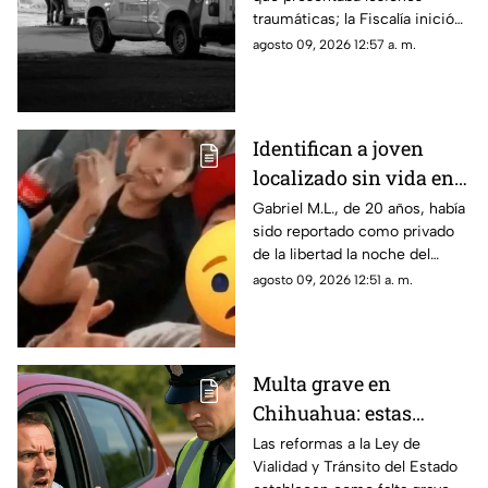
Chihuahua
traumáticas; la Fiscalía inició
las investigaciones para
agosto 09, 2026 12:57 a. m.
esclarecer el caso.
Identifican a joven
localizado sin vida en
Ciudad Juárez; había
Gabriel M.L., de 20 años, había
sido reportado como privado
sido "levantado"
de la libertad la noche del
jueves.
agosto 09, 2026 12:51 a. m.
Multa grave en
Chihuahua: estas
velocidades ya pueden
Las reformas a la Ley de
Vialidad y Tránsito del Estado
generar sanciones más