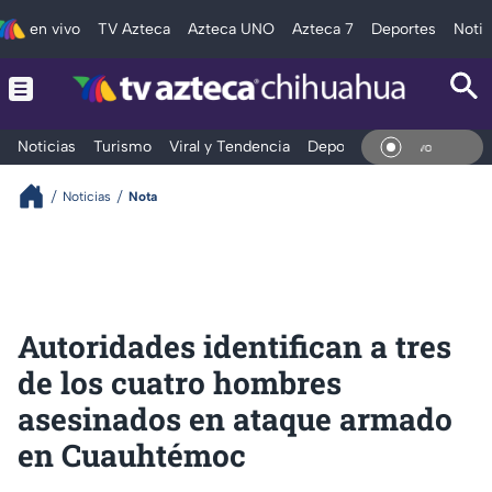
en vivo
TV Azteca
Azteca UNO
Azteca 7
Deportes
Notic
Noticias
Turismo
Viral y Tendencia
Deportes
Espectáculos
En Vi
Noticias
Nota
Autoridades identifican a tres
de los cuatro hombres
asesinados en ataque armado
en Cuauhtémoc