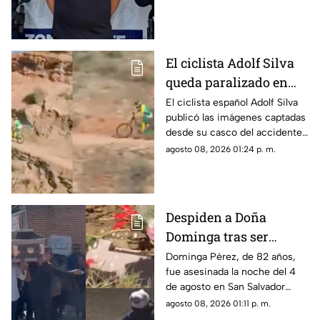
El ciclista Adolf Silva
queda paralizado en
vivo; liberan video del
El ciclista español Adolf Silva
publicó las imágenes captadas
brutal accidente
desde su casco del accidente
que sufrió durante el Red Bull
agosto 08, 2026 01:24 p. m.
Rampage 2025.
Despiden a Doña
Dominga tras ser
asesinada por 90 pesos
Dominga Pérez, de 82 años,
fue asesinada la noche del 4
en Amozoc
de agosto en San Salvador
Chachapa, Amozoc, Puebla,
agosto 08, 2026 01:11 p. m.
cuando regresaba a casa