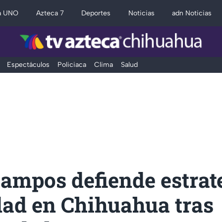
a UNO
Azteca 7
Deportes
Noticias
adn Noticias
Espectáculos
Policiaca
Clima
Salud
ampos defiende estrat
dad en Chihuahua tras