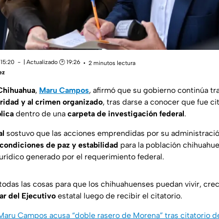
 15:20
| Actualizado 🕑 19:26
2 minutos lectura
ez
Chihuahua
,
Maru Campos
, afirmó que su gobierno continúa tr
ridad y al crimen organizado
, tras darse a conocer que fue ci
lica
dentro de una
carpeta de investigación federal
.
al
sostuvo que las acciones emprendidas por su administraci
condiciones de paz y estabilidad
para la población chihuahu
jurídico generado por el requerimiento federal.
odas las cosas para que los chihuahuenses puedan vivir, crece
lar del Ejecutivo
estatal luego de recibir el citatorio.
 Maru Campos acusa “doble rasero de Morena” tras citatorio d