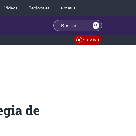
Regionales
Videos
a más +
En Vivo
egia de