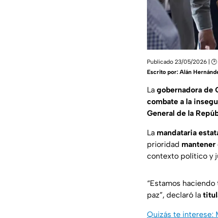
Publicado 23/05/2026 | 🕑
Escrito por:
Alán Hernánd
La
gobernadora de 
combate a la insegu
General de la Repúb
La
mandataria estat
prioridad
mantener 
contexto político y 
“
Estamos haciendo t
paz
”, declaró la
titu
Quizás te interese: