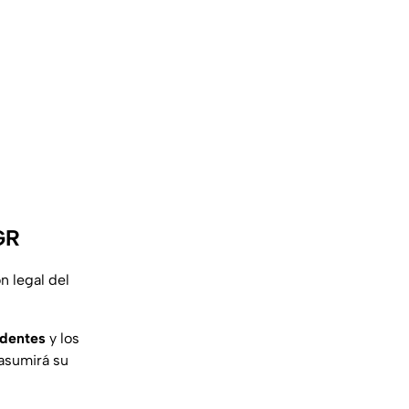
GR
n legal del
edentes
y los
 asumirá su