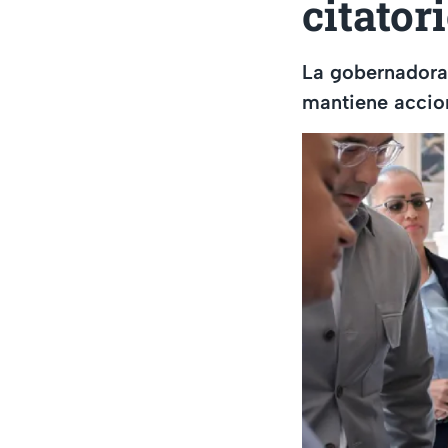
citator
La gobernadora
mantiene accion