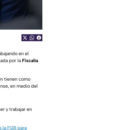
abajando en el
tada por la
Fiscalía
ón tienen como
ense, en medio del
r y trabajar en
e la FGR para