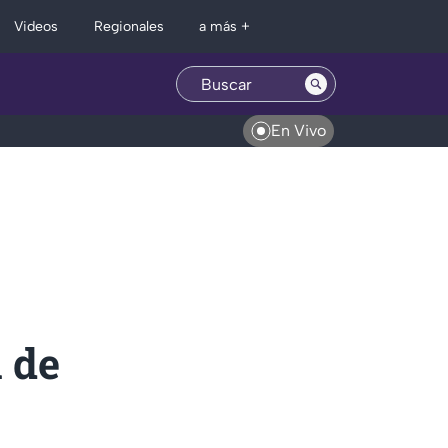
Regionales
Videos
a más +
En Vivo
 de