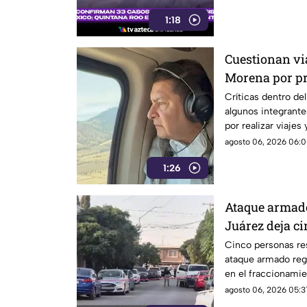
1:18
Cuestionan vi
Morena por pr
de la austerid
Críticas dentro de
algunos integrant
por realizar viajes
de lujo.
agosto 06, 2026 06:0
1:26
Ataque armado
Juárez deja ci
VIDEO
Cinco personas res
ataque armado regi
en el fraccionami
agosto 06, 2026 05:3