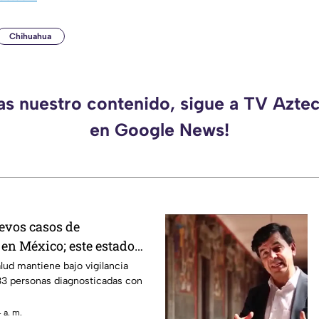
Chihuahua
das nuestro contenido, sigue a TV Azte
en Google News!
evos casos de
 en México; este estado
mayor cifra
alud mantiene bajo vigilancia
33 personas diagnosticadas con
 a. m.