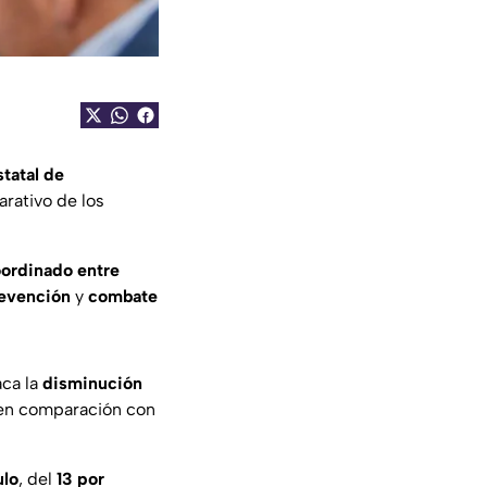
tatal de
arativo de los
oordinado entre
revención
y
combate
ca la
disminución
, en comparación con
ulo
, del
13 por