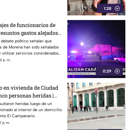
1:28
ajes de funcionarios de
esuntos gastos alejados
ad
l debate político señalan que
es de Morena han sido señalados
 y utilizar servicios considerados
0 p. m.
0:29
 en vivienda de Ciudad
nco personas heridas |
ultaron heridas luego de un
strado al interior de un domicilio
ento El Campanario.
7 p. m.