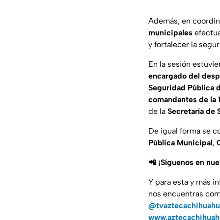
Además, en coordin
municipales
efectua
y fortalecer la segur
En la sesión estuvi
encargado del des
Seguridad Pública 
comandantes de la 11
de la
Secretaría de
De igual forma se c
Pública Municipal
,
📲 ¡Síguenos en nu
Y para esta y más i
nos encuentras co
@tvaztecachihuahu
www.aztecachihua