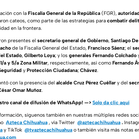
ación con la
Fiscalía General de la República
(FGR),
autoridad
ron cateos, como parte de las estrategias para
combatir deli
idad en la frontera.
eron presentes el
secretario general de Gobierno
,
Santiago De 
pacho
de la Fiscalía General del Estado,
Francisco Sáenz
; el
se
del Estado
,
Gilberto Loya
; y los
generales Fernando Colchado
/a y 5/a Zona Militar
, respectivamente, así como
Fernando Áv
 Seguridad
y
Protección Ciudadana
;
Chávez
.
ontó con la presencia del
alcalde Cruz Pérez Cuéllar
y del
secr
César Omar Muñoz
.
estro canal de difusión de WhatsApp! —>
Solo da clic aquí
nformación, síguenos también en nuestras múltiples redes soc
mo
Azteca Chihuahua
, vía Twitter
@aztecachihuahua
.
Insta
a
y TikTok
@tvaztecachihuahua
o también visita más notas e
hua.com