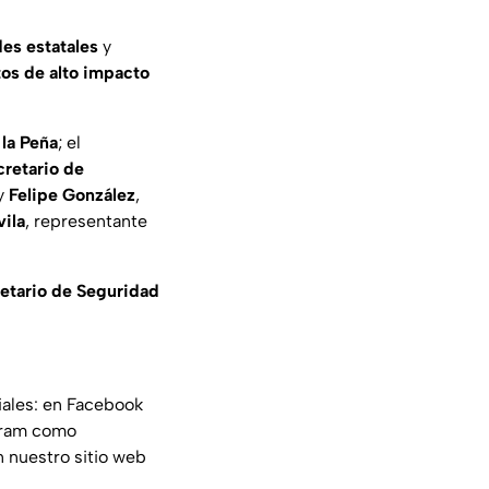
es estatales
y
tos de alto impacto
la Peña
; el
cretario de
y
Felipe González
,
ila
, representante
etario de Seguridad
iales: en Facebook
gram como
n nuestro sitio web