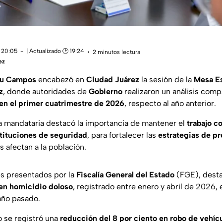
 20:05
| Actualizado 🕑 19:24
2 minutos lectura
ez
ru Campos
encabezó en
Ciudad Juárez
la sesión de la
Mesa Es
z
, donde autoridades de
Gobierno
realizaron un análisis comp
 en el primer cuatrimestre de 2026
, respecto al año anterior.
la mandataria destacó la importancia de mantener el
trabajo c
tituciones de seguridad
, para fortalecer las
estrategias de p
 afectan a la población.
es presentados por la
Fiscalía General del Estado
(FGE), desta
 en homicidio doloso
, registrado entre enero y abril de 2026
año pasado.
 se registró una
reducción del 8 por ciento en robo de vehíc