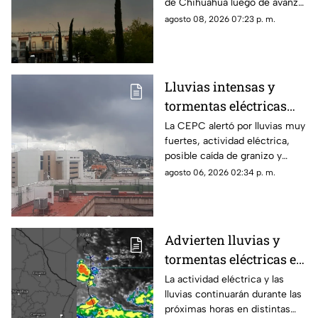
de Chihuahua luego de avanzar
desde Aldama.
agosto 08, 2026 07:23 p. m.
Lluvias intensas y
tormentas eléctricas
golpearán a
La CEPC alertó por lluvias muy
fuertes, actividad eléctrica,
Chihuahua; prevén
posible caída de granizo y
calor de hasta 40°C
rachas de viento para este
agosto 06, 2026 02:34 p. m.
jueves y viernes.
Advierten lluvias y
tormentas eléctricas en
Chihuahua; emiten
La actividad eléctrica y las
lluvias continuarán durante las
aviso para 16
próximas horas en distintas
municipios