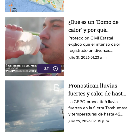
¿Qué es un 'Domo de
calor' y por qué
mantiene temperaturas
Protección Civil Estatal
explicó que el intenso calor
de hasta 43 grados en
registrado en diversas
Chihuahua?
regiones de Chihuahua se
julio 31, 2026 01:23 a. m.
debe a un domo de calor.
2:11
Pronostican lluvias
fuertes y calor de hasta
42 grados en
La CEPC pronosticó lluvias
fuertes en la Sierra Tarahumara
Chihuahua; aquí fechas
y temperaturas de hasta 42
grados centígrados en el norte
julio 29, 2026 02:05 p. m.
del estado durante el resto de