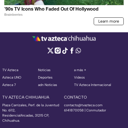
TV Azteca
Noticias
a más +
Azteca UNO
Deportes
Videos
Azteca 7
adn Noticias
TV Azteca Internacional
TV AZTECA CHIHUAHUA
CONTACTO
Plaza Carrizales, Perf. de la Juventud
contacto@tvazteca.com
No. 6112,
6141870058 | Conmutador
ResidencialArcadas, 31215 CP,
Chihuahua.