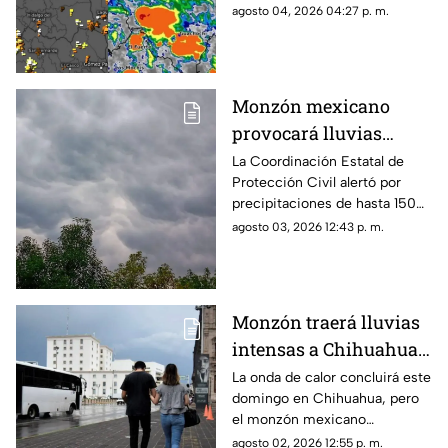
regiones de Chihuahua, de
agosto 04, 2026 04:27 p. m.
acuerdo con el más reciente
reporte meteorológico.
Monzón mexicano
provocará lluvias
intensas, granizo y
La Coordinación Estatal de
Protección Civil alertó por
fuertes vientos en
precipitaciones de hasta 150
Chihuahua esta
milímetros, rachas de viento
agosto 03, 2026 12:43 p. m.
semana
de 70 km/h y ambiente
caluroso en distintas regiones.
Monzón traerá lluvias
intensas a Chihuahua;
esta fecha termina la
La onda de calor concluirá este
domingo en Chihuahua, pero
onda de calor
el monzón mexicano
mantendrá lluvias fuertes,
agosto 02, 2026 12:55 p. m.