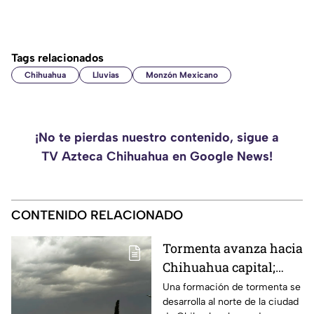
Tags relacionados
Chihuahua
Lluvias
Monzón Mexicano
¡No te pierdas nuestro contenido, sigue a
TV Azteca Chihuahua en Google News!
CONTENIDO RELACIONADO
Tormenta avanza hacia
Chihuahua capital;
nube llega con polvo y
Una formación de tormenta se
desarrolla al norte de la ciudad
baja visibilidad