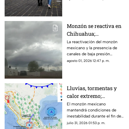
rachas de viento y posible
caída de granizo.
Monzón se reactiva en
Chihuahua;
pronostican lluvias,
La reactivación del monzón
mexicano y la presencia de
fuertes vientos y
canales de baja presión
temperaturas de hasta
provocarán lluvias, fuertes
agosto 01, 2026 12:47 p. m.
39°C
rachas de viento y altas
temperaturas en Chihuahua.
Lluvias, tormentas y
calor extremo;
pronóstico del clima
El monzón mexicano
mantendrá condiciones de
para el fin de semana
inestabilidad durante el fin de
en Chihuahua
semana en Chihuahua.
julio 31, 2026 01:53 p. m.