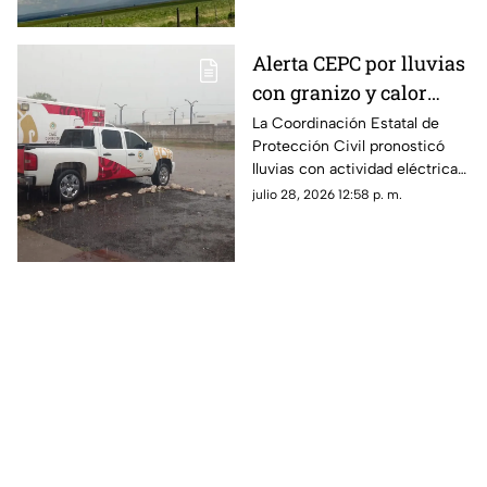
la semana.
Alerta CEPC por lluvias
con granizo y calor
extremo en Chihuahua
La Coordinación Estatal de
Protección Civil pronosticó
lluvias con actividad eléctrica y
posible granizo en la Sierra
julio 28, 2026 12:58 p. m.
Tarahumara.