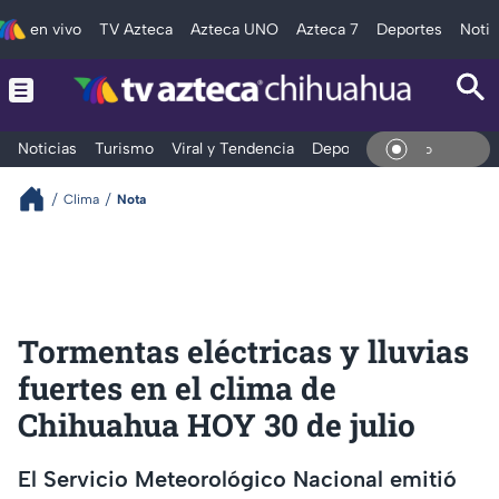
en vivo
TV Azteca
Azteca UNO
Azteca 7
Deportes
Notic
Noticias
Turismo
Viral y Tendencia
Deportes
Espectáculos
En Viv
Clima
Nota
Tormentas eléctricas y lluvias
fuertes en el clima de
Chihuahua HOY 30 de julio
El Servicio Meteorológico Nacional emitió