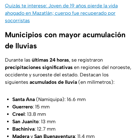
Quizás te interese: Joven de 19 años pierde la vida
ahogado en Mazatlán; cuerpo fue recuperado por
socorristas
Municipios con mayor acumulación
de lluvias
Durante las
últimas 24 horas
, se registraron
precipitaciones significativas
en regiones del noroeste,
occidente y suroeste del estado. Destacan los
siguientes
acumulados de lluvia
(en milímetros):
Santa Ana
(Namiquipa): 16.6 mm
Guerrero
: 15 mm
Creel
: 13.8 mm
San Juanito
: 13 mm
Bachíniva
: 12.7 mm
Madera
y
San Buenaventura
: 11.4 mm