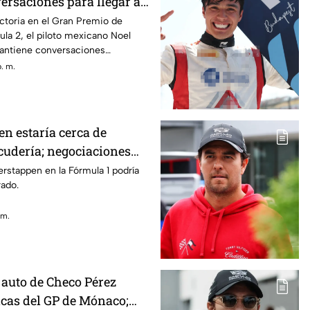
ersaciones para llegar a
ictoria en el Gran Premio de
ula 2, el piloto mexicano Noel
antiene conversaciones
 Fórmula 1.
p. m.
n estaría cerca de
cudería; negociaciones
ase final
erstappen en la Fórmula 1 podría
rado.
 m.
 auto de Checo Pérez
icas del GP de Mónaco;