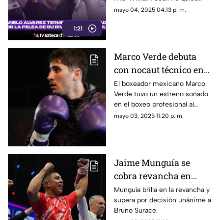
combatir.
mayo 04, 2025 04:13 p. m.
1:21
Marco Verde debuta
con nocaut técnico en
Arabia Saudita y
El boxeador mexicano Marco
Verde tuvo un estreno soñado
enciende la ilusión
en el boxeo profesional al
mexicana
vencer por nocaut técnico en
mayo 03, 2025 11:20 p. m.
el primer asalto a Michel “El
Águila” Polina.
Jaime Munguía se
cobra revancha en
Arabia Saudita y le
Munguía brilla en la revancha y
supera por decisión unánime a
quita el invicto a Bruno
Bruno Surace.
Surace