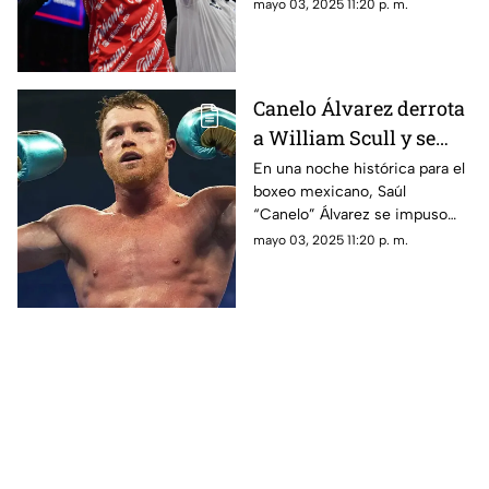
mayo 03, 2025 11:20 p. m.
Canelo Álvarez derrota
a William Scull y se
corona campeón
En una noche histórica para el
boxeo mexicano, Saúl
indiscutido del peso
“Canelo” Álvarez se impuso
supermediano
por decisión unánime al
mayo 03, 2025 11:20 p. m.
cubano William Scull en un
combate que se extendió a 12
asaltos.