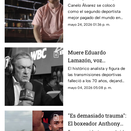
pagados del mundo en
Canelo Álvarez se colocó
como el segundo deportista
2026: revelan top 10
mejor pagado del mundo en
2026.
mayo 24, 2026 01:36 p. m.
Muere Eduardo
Lamazón, voz
emblemática del boxeo
El histórico analista y figura de
las transmisiones deportivas
en México
falleció a los 70 años, dejando
una huella profunda en el
mayo 04, 2026 05:08 p. m.
boxeo nacional.
"Es demasiado trauma":
El boxeador Anthony