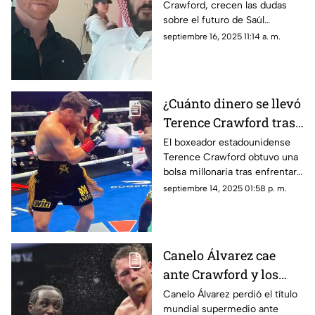
Crawford, crecen las dudas
boxeador para 2026
sobre el futuro de Saúl
“Canelo” Álvarez; un jeque
septiembre 16, 2025 11:14 a. m.
árabe adelantó que el
mexicano aún tendrá dos
peleas más antes de colgar los
guantes.
¿Cuánto dinero se llevó
Terence Crawford tras
ganar su pelea contra
El boxeador estadounidense
Terence Crawford obtuvo una
Canelo Álvarez?
bolsa millonaria tras enfrentar
Revelan bolsa
a Saúl “Canelo” Álvarez.
septiembre 14, 2025 01:58 p. m.
millonaria
Canelo Álvarez cae
ante Crawford y los
memes no lo perdonan
Canelo Álvarez perdió el título
mundial supermedio ante