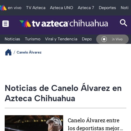
en vivo
TV Azteca
Azteca UNO
Azteca 7
Deportes
Notic
Noticias
Turismo
Viral y Tendencia
Deportes
Espectáculos
En Vivo
Canelo Álvarez
Noticias de Canelo Álvarez en
Azteca Chihuahua
Canelo Álvarez entre
los deportistas mejor