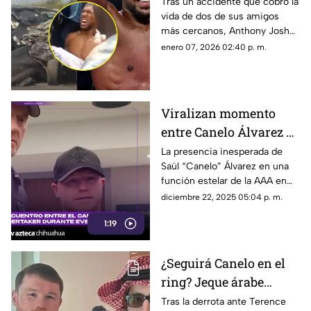
Joshua anuncia su
Tras un accidente que cobró la
vida de dos de sus amigos
retiro tras trágico
más cercanos, Anthony Joshua
accidente
decidió poner fin a su carrera
enero 07, 2026 02:40 p. m.
en el boxeo profesional.
Viralizan momento
entre Canelo Álvarez y
The Undertaker en
La presencia inesperada de
Saúl “Canelo” Álvarez en una
lucha libre AAA | VIDEO
función estelar de la AAA en
Guadalajara desató la euforia
diciembre 22, 2025 05:04 p. m.
del público.
1:19
¿Seguirá Canelo en el
ring? Jeque árabe
adelanta planes del
Tras la derrota ante Terence