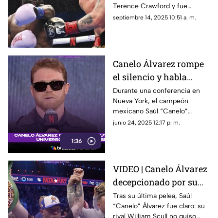
Terence Crawford y fue
víctima de memes que lo
septiembre 14, 2025 10:51 a. m.
ridiculizaron tras la pelea en
Las Vegas.
Canelo Álvarez rompe
el silencio y habla
sobre su posible
Durante una conferencia en
Nueva York, el campeón
incursión a la lucha
mexicano Saúl “Canelo”
libre con WWE
Álvarez insinuó su posible
junio 24, 2025 12:17 p. m.
debut en la lucha libre
1:36
profesional.
VIDEO | Canelo Álvarez
decepcionado por su
rival: "Así no se ganan
Tras su última pelea, Saúl
“Canelo” Álvarez fue claro: su
peleas"
rival William Scull no quiso