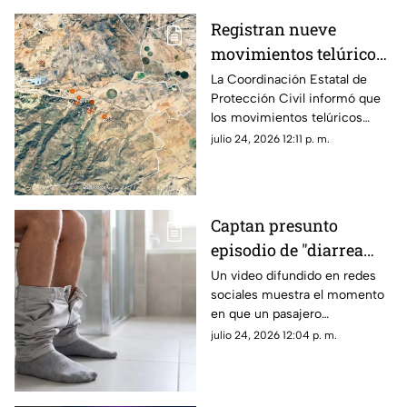
Registran nueve
movimientos telúricos
al sur de Chihuahua;
La Coordinación Estatal de
Protección Civil informó que
Protección Civil da
los movimientos telúricos
detalles
ocurrieron entre la noche del
julio 24, 2026 12:11 p. m.
21 de julio y la madrugada de
este viernes.
Captan presunto
episodio de "diarrea
explosiva" en
Un video difundido en redes
sociales muestra el momento
transporte público;
en que un pasajero
video se viraliza
aparentemente sufrió un
julio 24, 2026 12:04 p. m.
incidente estomacal dentro de
una unidad de transporte
público.