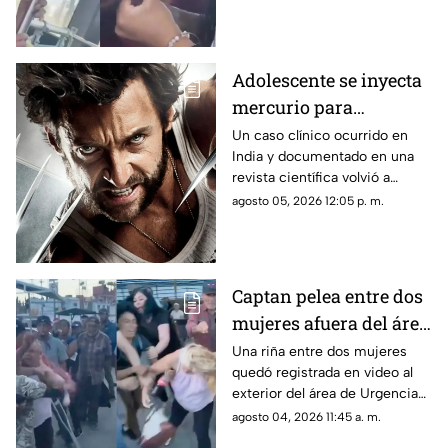
circular en redes sociales.
Adolescente se inyecta
mercurio para
parecerse a Wolverine
Un caso clínico ocurrido en
India y documentado en una
y termina
revista científica volvió a
hospitalizado
generar interés por los riesgos
agosto 05, 2026 12:05 p. m.
de la exposición al mercurio.
Captan pelea entre dos
mujeres afuera del área
de Urgencias de un
Una riña entre dos mujeres
quedó registrada en video al
hospital en Chihuahua
exterior del área de Urgencias
| VIDEO
de un hospital ubicado en
agosto 04, 2026 11:45 a. m.
Chihuahua capital.