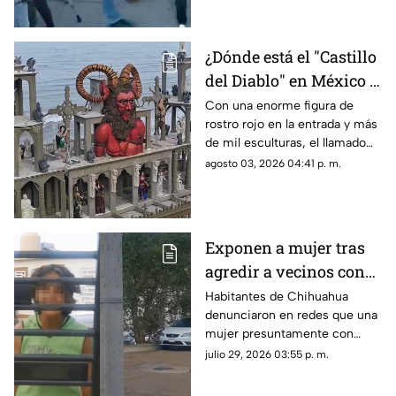
¿Dónde está el "Castillo
del Diablo" en México y
por qué se volvió tan
Con una enorme figura de
rostro rojo en la entrada y más
famoso?
de mil esculturas, el llamado
“Castillo del Diablo” se ha
agosto 03, 2026 04:41 p. m.
convertido en uno de los sitios
más curiosos de Baja
California.
Exponen a mujer tras
agredir a vecinos con
cuchillos en
Habitantes de Chihuahua
denunciaron en redes que una
Chihuahua; revelan
mujer presuntamente con
presunta condición
problemas de salud mental
julio 29, 2026 03:55 p. m.
mantiene amenazas hacia sus
vecinos.