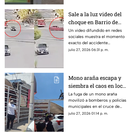
Sale a la luz video del
choque en Barrio de
Londres donde murió
Un video difundido en redes
sociales muestra el momento
una mujer | VIDEO
exacto del accidente
registrado en la colonia Barrio
julio 27, 2026 06:31 p. m.
de Londres, en la ciudad de
Chihuahua.
Mono araña escapa y
siembra el caos en local
de barbacoa en
La fuga de un mono araña
movilizó a bomberos y policías
Chihuahua | VIDEO
municipales en el cruce de
Ortiz Mena y Ahuehuete en
julio 27, 2026 01:14 p. m.
Chihuahua capital.