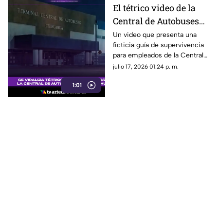
El tétrico video de la
Central de Autobuses
de Chihuahua que
Un video que presenta una
ficticia guía de supervivencia
causa furor en redes
para empleados de la Central
sociales
de Autobuses de Chihuahua ha
julio 17, 2026 01:24 p. m.
causado sensación en redes
1:01
sociales.