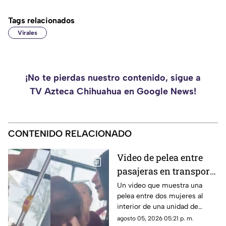
Tags relacionados
Virales
¡No te pierdas nuestro contenido, sigue a
TV Azteca Chihuahua en Google News!
CONTENIDO RELACIONADO
Video de pelea entre
pasajeras en transporte
público se vuelve viral
Un video que muestra una
pelea entre dos mujeres al
en redes sociales
interior de una unidad de
transporte público comenzó a
agosto 05, 2026 05:21 p. m.