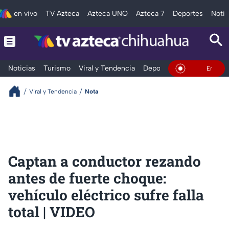
en vivo
TV Azteca
Azteca UNO
Azteca 7
Deportes
Notic
Noticias
Turismo
Viral y Tendencia
Deportes
Espectáculos
En Vivo
Viral y Tendencia
Nota
Captan a conductor rezando
antes de fuerte choque:
vehículo eléctrico sufre falla
total | VIDEO