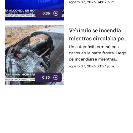
agosto 07, 2026 04:02 p. m.
0:35
Vehículo se incendia
mientras circulaba por
calles de Ciudad Juárez
Un automóvil terminó con
daños en la parte frontal luego
| VIDEO
de incendiarse mientras
circulaba por el Camino Real.
agosto 07, 2026 03:57 p. m.
0:30