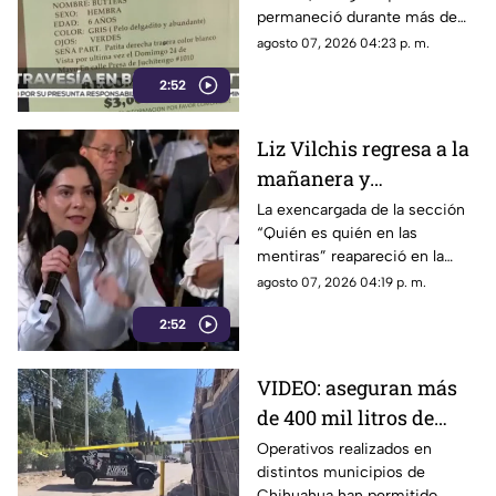
permaneció durante más de
Juárez
cinco años con su familia
agosto 07, 2026 04:23 p. m.
antes de escapar de su
2:52
domicilio y ser resguardada
por autoridades.
Liz Vilchis regresa a la
mañanera y
protagoniza nuevo
La exencargada de la sección
“Quién es quién en las
choque con medios de
mentiras” reapareció en la
comunicación
conferencia presidencial.
agosto 07, 2026 04:19 p. m.
2:52
VIDEO: aseguran más
de 400 mil litros de
combustible
Operativos realizados en
distintos municipios de
presuntamente ilegal
Chihuahua han permitido