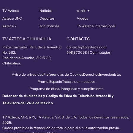
TV Azteca
Noticias
a más +
Azteca UNO
Deportes
Videos
Azteca 7
adn Noticias
TV Azteca Internacional
TV AZTECA CHIHUAHUA
CONTACTO
Plaza Carrizales, Perf. de la Juventud
contacto@tvazteca.com
No. 6112,
6141870058 | Conmutador
ResidencialArcadas, 31215 CP,
Chihuahua.
Aviso de privacidad
Preferencias de Cookies
Derechos
Inversionistas
Promo Espacio
Trabaja con nosotros
Programa de ética, integridad y cumplimiento
Defensor de Audiencias y Código de Ética de Televisión Azteca III y
Televisora del Valle de México
TV Azteca, M.R. & ©, TV Azteca, S.A.B. de C.V. Todos los derechos reservados,
2025.
Queda prohibida la reproducción total o parcial sin la autorización previa,