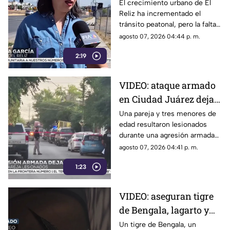
construcción de
El crecimiento urbano de El
Reliz ha incrementado el
banquetas ante riesgo
tránsito peatonal, pero la falta
para peatones
de banquetas obliga a
agosto 07, 2026 04:44 p. m.
habitantes a caminar por la
2:19
calle o entre terracería y
piedras.
VIDEO: ataque armado
en Ciudad Juárez deja
cinco personas
Una pareja y tres menores de
edad resultaron lesionados
heridas, entre ellos tres
durante una agresión armada
menores
registrada en el
agosto 07, 2026 04:41 p. m.
fraccionamiento Real del
1:23
Campanario.
VIDEO: aseguran tigre
de Bengala, lagarto y
perros exóticos durante
Un tigre de Bengala, un