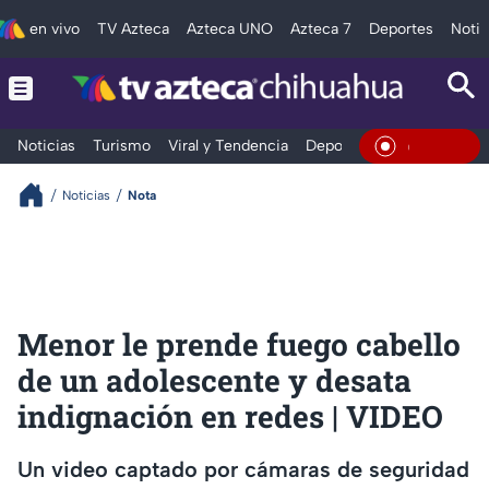
en vivo
TV Azteca
Azteca UNO
Azteca 7
Deportes
Notic
Noticias
Turismo
Viral y Tendencia
Deportes
Espectáculos
En Vivo
Noticias
Nota
Menor le prende fuego cabello
de un adolescente y desata
indignación en redes | VIDEO
Un video captado por cámaras de seguridad