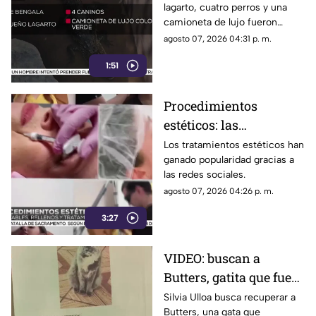
lagarto, cuatro perros y una
cateo en Ciudad Juárez
camioneta de lujo fueron
asegurados durante un
agosto 07, 2026 04:31 p. m.
operativo.
1:51
Procedimientos
estéticos: las
recomendaciones antes
Los tratamientos estéticos han
ganado popularidad gracias a
de aplicar rellenos o
las redes sociales.
láser
agosto 07, 2026 04:26 p. m.
3:27
VIDEO: buscan a
Butters, gatita que fue
dada en adopción tras
Silvia Ulloa busca recuperar a
Butters, una gata que
desaparecer en Ciudad