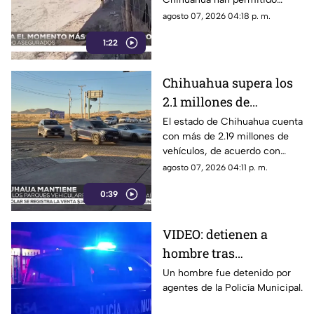
en Chihuahua
asegurar más de 400 mil litros
agosto 07, 2026 04:18 p. m.
de combustible de presunta
1:22
procedencia ilegal.
Chihuahua supera los
2.1 millones de
vehículos registrados:
El estado de Chihuahua cuenta
con más de 2.19 millones de
¿Qué municipio
vehículos, de acuerdo con
concentra el mayor
cifras del INEGI.
agosto 07, 2026 04:11 p. m.
parque vehicular?
0:39
VIDEO: detienen a
hombre tras
presuntamente causar
Un hombre fue detenido por
agentes de la Policía Municipal.
daños en tienda de
Ciudad Juárez