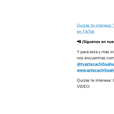
Quizás te interese: 
en TikTok
📲 ¡Síguenos en nu
Y para esta y más i
nos encuentras co
@tvaztecachihuahu
www.aztecachihua
Quizás te interese: 
VIDEO