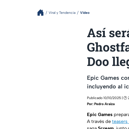
Viral y Tendencia
Video
Así ser
Ghostfa
Doo lle
Epic Games con
incluyendo al i
Publicado 10/10/2025 | 🕑 
Por:
Pedro Araiza
Epic Games
prepar
A través de
teasers 
saga
Scream
, junto