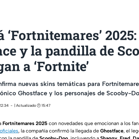
á ‘Fortnitemares’ 2025:
ce y la pandilla de Sc
gan a ‘Fortnite’
firma nuevas skins temáticas para Fortnitemar
cónico Ghostface y los personajes de Scooby-Do
22:34
| Actualizado 🕑 15:47
a
Fortnitemares 2025
con novedades que emocionan a los fan
oficiales
, la compañía confirmó la llegada de
Ghostface
, el le
 con la pandilla de
Scooby-Doo
, incluyendo a
Shaggy
,
Fred
,
Da