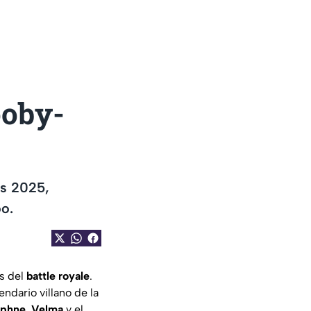
ooby-
es 2025,
o.
s del
battle royale
.
gendario villano de la
phne
,
Velma
y el