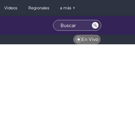
Regionales
Videos
a más +
En Vivo