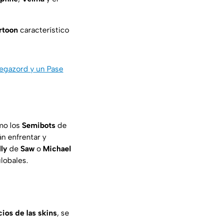
rtoon
característico
Megazord y un Pase
mo los
Semibots
de
án enfrentar y
lly
de
Saw
o
Michael
lobales.
cios de las skins
, se