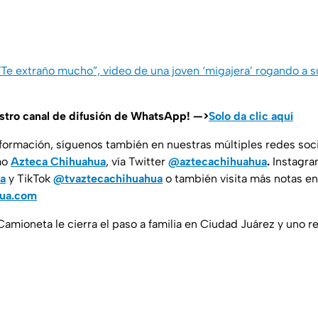
“Te extraño mucho”, video de una joven ‘migajera’ rogando a su
estro canal de difusión de WhatsApp! —>
Solo da clic aquí
nformación, síguenos también en nuestras múltiples redes soc
mo
Azteca Chihuahua
, vía Twitter
@aztecachihuahua
.
Instagr
a
y TikTok
@tvaztecachihuahua
o también visita más notas en
hua.com
Camioneta le cierra el paso a familia en Ciudad Juárez y uno re