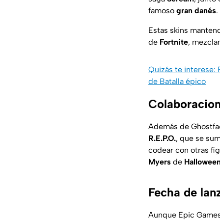
famoso
gran danés
.
Estas skins mantendr
de
Fortnite
, mezclan
Quizás te interese:
de Batalla épico
Colaboracion
Además de Ghostfa
R.E.P.O.
, que se sum
codear con otras fi
Myers
de
Hallowee
Fecha de lan
Aunque Epic Games 