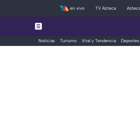
en vivo
TV Azteca
Aztec
Noticias
Turismo
Viral y Tendencia
Deportes