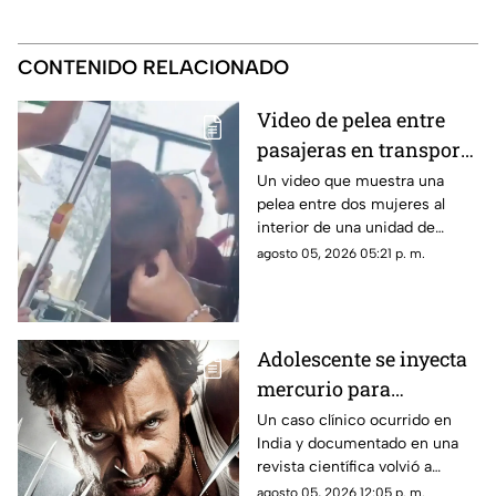
CONTENIDO RELACIONADO
Video de pelea entre
pasajeras en transporte
público se vuelve viral
Un video que muestra una
pelea entre dos mujeres al
en redes sociales
interior de una unidad de
transporte público comenzó a
agosto 05, 2026 05:21 p. m.
circular en redes sociales.
Adolescente se inyecta
mercurio para
parecerse a Wolverine
Un caso clínico ocurrido en
India y documentado en una
y termina
revista científica volvió a
hospitalizado
generar interés por los riesgos
agosto 05, 2026 12:05 p. m.