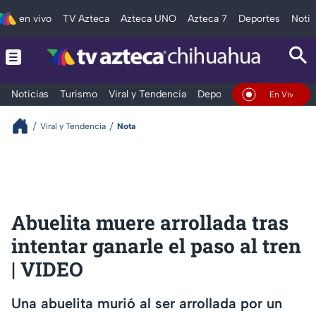
en vivo
TV Azteca
Azteca UNO
Azteca 7
Deportes
Notic
Noticias
Turismo
Viral y Tendencia
Deportes
Espectáculos
En Vivo
Viral y Tendencia
Nota
Abuelita muere arrollada tras
intentar ganarle el paso al tren
| VIDEO
Una abuelita murió al ser arrollada por un