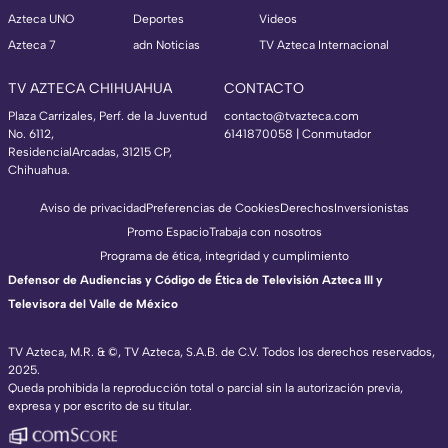
Azteca UNO
Deportes
Videos
Azteca 7
adn Noticias
TV Azteca Internacional
TV AZTECA CHIHUAHUA
CONTACTO
Plaza Carrizales, Perf. de la Juventud
contacto@tvazteca.com
No. 6112,
6141870058 | Conmutador
ResidencialArcadas, 31215 CP,
Chihuahua.
Aviso de privacidad
Preferencias de Cookies
Derechos
Inversionistas
Promo Espacio
Trabaja con nosotros
Programa de ética, integridad y cumplimiento
Defensor de Audiencias y Código de Ética de Televisión Azteca III y
Televisora del Valle de México
TV Azteca, M.R. & ©, TV Azteca, S.A.B. de C.V. Todos los derechos reservados,
2025.
Queda prohibida la reproducción total o parcial sin la autorización previa,
expresa y por escrito de su titular.