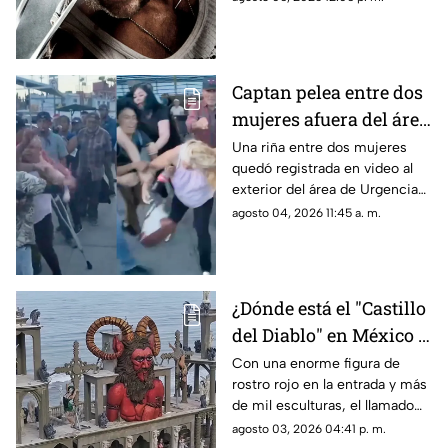
de la exposición al mercurio.
Captan pelea entre dos
mujeres afuera del área
de Urgencias de un
Una riña entre dos mujeres
quedó registrada en video al
hospital en Chihuahua
exterior del área de Urgencias
| VIDEO
de un hospital ubicado en
agosto 04, 2026 11:45 a. m.
Chihuahua capital.
¿Dónde está el "Castillo
del Diablo" en México y
por qué se volvió tan
Con una enorme figura de
rostro rojo en la entrada y más
famoso?
de mil esculturas, el llamado
“Castillo del Diablo” se ha
agosto 03, 2026 04:41 p. m.
convertido en uno de los sitios