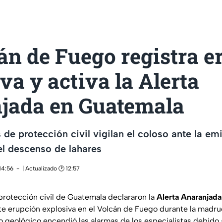
án de Fuego registra e
va y activa la Alerta
jada en Guatemala
 de protección civil vigilan el coloso ante la em
 el descenso de lahares
14:56
| Actualizado 🕑 12:57
protección civil de Guatemala declararon la
Alerta Anaranjada 
rte erupción explosiva en el Volcán de Fuego durante la madr
o geológico encendió las alarmas de los especialistas debido 