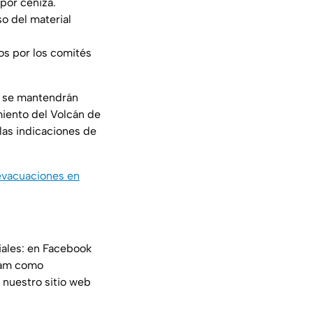
por ceniza.
so del material
dos por los comités
n se mantendrán
miento del Volcán de
las indicaciones de
 evacuaciones en
iales: en Facebook
ram como
 nuestro sitio web