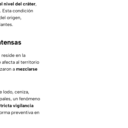
l nivel del cráter
,
. Esta condición
del origen,
dantes.
ntensas
 reside en la
afecta al territorio
nzaron a
mezclarse
 lodo, ceniza,
ipales, un fenómeno
tricta vigilancia
forma preventiva en