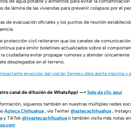
itos de agua potable y alimentos para evitar la contaminación 
os de lámina de las viviendas para prevenir colapsos por el pe
utas de evacuación oficiales y los puntos de reunión estableci
gencia.
 protección civil reiteraron que los canales de comunicació
ontinua para emitir boletines actualizados sobre el comporta
a la ciudadanía evitar propagar rumores y atender únicamente 
ate desplegados en el terreno.
 Impactante erupción del volcán Semeru deja alerta máxima y
estro canal de difusión de WhatsApp! —>
Solo da clic aquí
nformación, síguenos también en nuestras múltiples redes soc
mo
Azteca Chihuahua
, vía Twitter
@aztecachihuahua
.
Instag
a
y TikTok
@tvaztecachihuahua
o también visita más notas en
hua.com