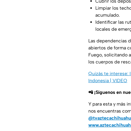
Cubrir los depós
Limpiar los tech
acumulado.
Identificar las r
locales de emer
Las dependencias de
abiertos de forma c
Fuego, solicitando 
los cuerpos de resc
Quizás te interese:
Indonesia | VIDEO
📲 ¡Síguenos en nu
Y para esta y más i
nos encuentras co
@tvaztecachihuahu
www.aztecachihua