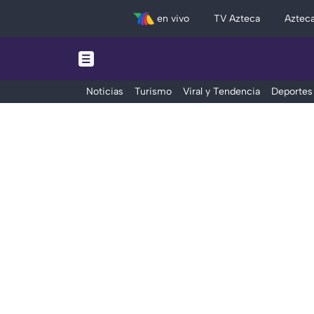
en vivo
TV Azteca
Aztec
Noticias
Turismo
Viral y Tendencia
Deportes