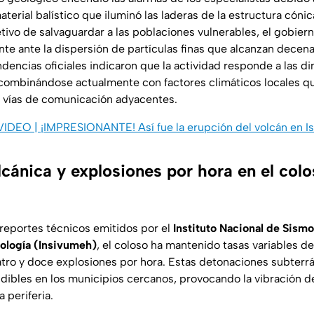
aterial balístico que iluminó las laderas de la estructura cónic
jetivo de salvaguardar a las poblaciones vulnerables, el gobie
e ante la dispersión de partículas finas que alcanzan decen
dencias oficiales indicaron que la actividad responde a las d
 combinándose actualmente con factores climáticos locales qu
s vías de comunicación adyacentes.
 VIDEO | ¡IMPRESIONANTE! Así fue la erupción del volcán en Is
cánica y explosiones por hora en el col
reportes técnicos emitidos por el
Instituto Nacional de Sismo
ología (Insivumeh)
, el coloso ha mantenido tasas variables d
uatro y doce explosiones por hora. Estas detonaciones subter
ibles en los municipios cercanos, provocando la vibración d
a periferia.