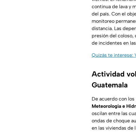
continua de lava y m
del país. Con el ob
monitoreo permanent
distancia. Las depen
presión del coloso,
de incidentes en la
Quizás te interese:
Actividad vol
Guatemala
De acuerdo con los 
Meteorología e Hidr
oscilan entre las c
ondas de choque aud
en las viviendas de l