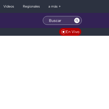
Regionales
Videos
a más +
En Vivo