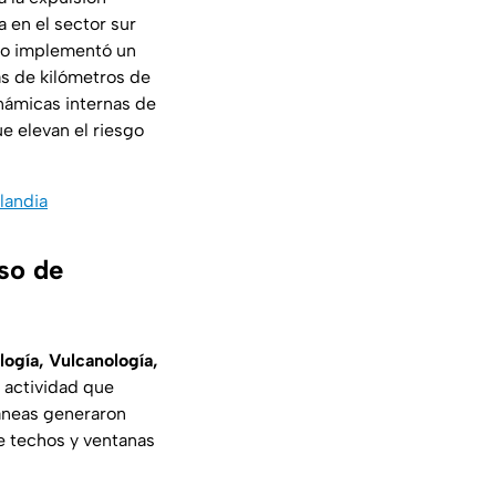
a en el sector sur
rno implementó un
as de kilómetros de
inámicas internas de
e elevan el riesgo
landia
oso de
logía, Vulcanología,
e actividad que
ráneas generaron
e techos y ventanas