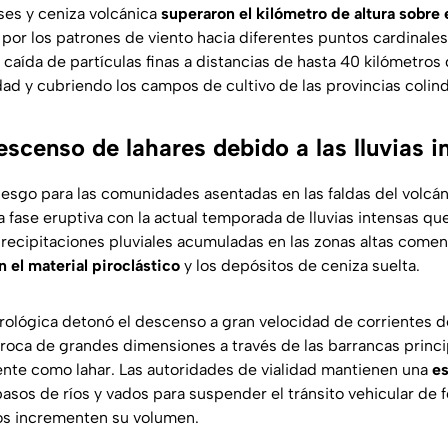
es y ceniza volcánica
superaron el kilómetro de altura sobre e
por los patrones de viento hacia diferentes puntos cardinales
 caída de partículas finas a distancias de hasta 40 kilómetros 
idad y cubriendo los campos de cultivo de las provincias colin
scenso de lahares debido a las lluvias i
iesgo para las comunidades asentadas en las faldas del volcán
 fase eruptiva con la actual temporada de lluvias intensas que 
recipitaciones pluviales acumuladas en las zonas altas come
 el material piroclástico
y los depósitos de ceniza suelta.
drológica detonó el descenso a gran velocidad de corrientes de
roca de grandes dimensiones a través de las barrancas princ
nte como lahar. Las autoridades de vialidad mantienen una
es
pasos de ríos y vados para suspender el tránsito vehicular de 
jos incrementen su volumen.