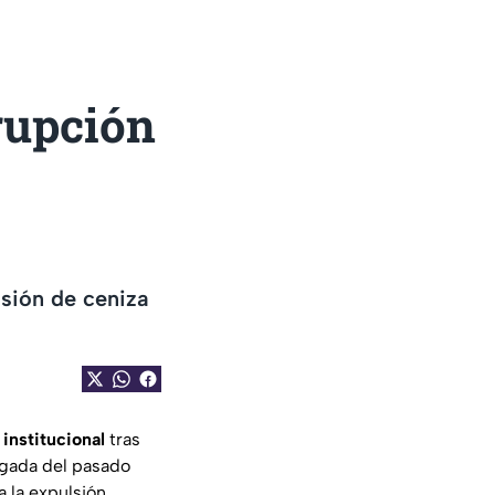
rupción
isión de ceniza
institucional
tras
ugada del pasado
a la expulsión