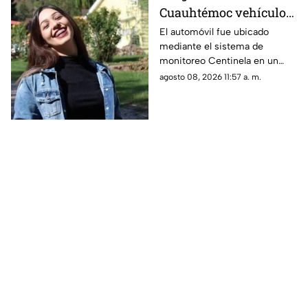
Cuauhtémoc vehículo
relacionado con
El automóvil fue ubicado
mediante el sistema de
investigación por
monitoreo Centinela en un
feminicidio de Adriana
estacionamiento cercano al
agosto 08, 2026 11:57 a. m.
entronque a Tacuba.