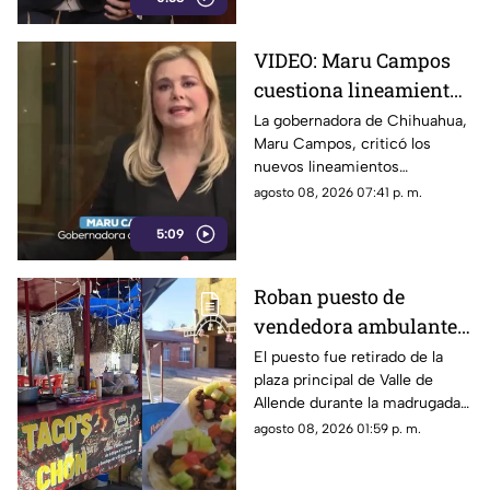
VIDEO: Maru Campos
cuestiona lineamientos
para medios y advierte
La gobernadora de Chihuahua,
Maru Campos, criticó los
riesgos para la libertad
nuevos lineamientos
de expresión
relacionados con los derechos
agosto 08, 2026 07:41 p. m.
de las audiencias.
5:09
Roban puesto de
vendedora ambulante
en Valle de Allende;
El puesto fue retirado de la
plaza principal de Valle de
piden ayuda para
Allende durante la madrugada,
localizarlo
junto con el asador, carpa,
agosto 08, 2026 01:59 p. m.
cajas de refrescos y demás
mobiliario.