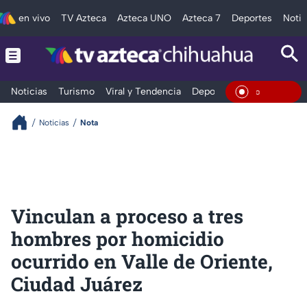
en vivo
TV Azteca
Azteca UNO
Azteca 7
Deportes
Notic
Noticias
Turismo
Viral y Tendencia
Deportes
Espectáculos
En Vivo
Noticias
Nota
Vinculan a proceso a tres
hombres por homicidio
ocurrido en Valle de Oriente,
Ciudad Juárez