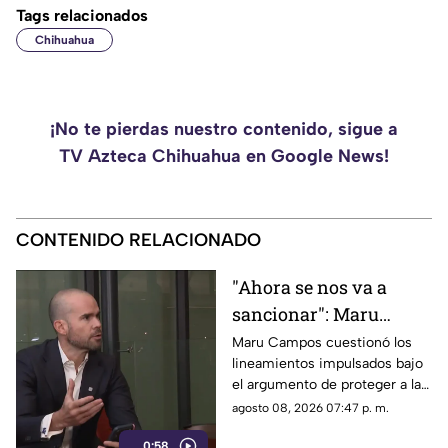
Tags relacionados
Chihuahua
¡No te pierdas nuestro contenido, sigue a
TV Azteca Chihuahua en Google News!
CONTENIDO RELACIONADO
"Ahora se nos va a
sancionar": Maru
Campos acusa censura
Maru Campos cuestionó los
lineamientos impulsados bajo
en nuevos
el argumento de proteger a las
lineamientos para
audiencias y afirmó que
agosto 08, 2026 07:47 p. m.
medios
representan una amenaza para
0:58
la libertad de expresión.