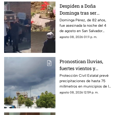
Despiden a Doña
Dominga tras ser
asesinada por 90 pesos
Dominga Pérez, de 82 años,
fue asesinada la noche del 4
en Amozoc
de agosto en San Salvador
Chachapa, Amozoc, Puebla,
agosto 08, 2026 01:11 p. m.
cuando regresaba a casa
después de vender cemitas.
Pronostican lluvias,
fuertes vientos y
temperaturas de hasta
Protección Civil Estatal prevé
precipitaciones de hasta 75
39°C para este fin de
milímetros en municipios de la
semana en Chihuahua
zona suroeste, además de
agosto 08, 2026 12:59 p. m.
rachas de viento superiores a
55 km/h.