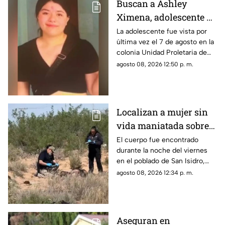
Buscan a Ashley
Ximena, adolescente de
16 años desaparecida
La adolescente fue vista por
última vez el 7 de agosto en la
en la colonia Unidad
colonia Unidad Proletaria de
Proletaria
Chihuahua capital.
agosto 08, 2026 12:50 p. m.
Localizan a mujer sin
vida maniatada sobre
la carretera Juárez-
El cuerpo fue encontrado
durante la noche del viernes
Porvenir
en el poblado de San Isidro,
luego de un reporte anónimo a
agosto 08, 2026 12:34 p. m.
las autoridades.
Aseguran en