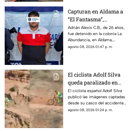
Capturan en Aldama a
“El Fantasma”,
señalado como jefe de
Adrián Alexis C.B., de 26 años,
fue detenido en la colonia La
grupo delictivo
Abundancia, en Aldama,
debido a una orden de
agosto 08, 2026 01:47 p. m.
aprehensión vigente por
delitos contra la salud.
El ciclista Adolf Silva
queda paralizado en
vivo; liberan video del
El ciclista español Adolf Silva
publicó las imágenes captadas
brutal accidente
desde su casco del accidente
que sufrió durante el Red Bull
agosto 08, 2026 01:24 p. m.
Rampage 2025.