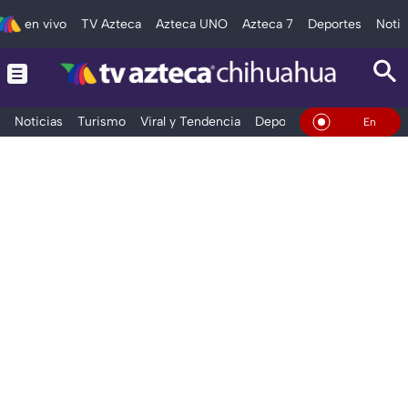
en vivo
TV Azteca
Azteca UNO
Azteca 7
Deportes
Notic
Noticias
Turismo
Viral y Tendencia
Deportes
Espectáculos
En Vivo