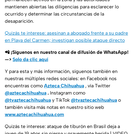
mantienen abiertas las diligencias para esclarecer lo
ocurrido y determinar las circunstancias de la
desaparición.
Quizás te interese: asesinan a abogado frente a su padre
en Playa del Carmen; investigan posible ataque directo
📲 ¡Síguenos en nuestro canal de difusión de WhatsApp!
—>
Solo da clic aquí
Y para esta y más información, síguenos también en
nuestras múltiples redes sociales: en Facebook nos
encuentras como
Azteca Chihuahua
, vía Twitter
@aztecachihuahua
.
Instagram como
@tvaztecachihuahua
y TikTok
@tvaztecachihuahua
o
también visita más notas en nuestro sitio web
www.aztecachihuahua.com
Quizás te interese: ataque de tiburón en Brasil deja a
joven de 19 años sin pierna y gravemente herida | VIDEO