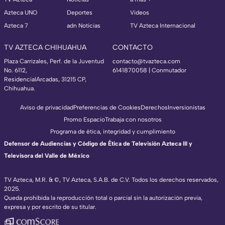
Azteca UNO
Deportes
Videos
Azteca 7
adn Noticias
TV Azteca Internacional
TV AZTECA CHIHUAHUA
CONTACTO
Plaza Carrizales, Perf. de la Juventud
contacto@tvazteca.com
No. 6112,
6141870058 | Conmutador
ResidencialArcadas, 31215 CP,
Chihuahua.
Aviso de privacidad
Preferencias de Cookies
Derechos
Inversionistas
Promo Espacio
Trabaja con nosotros
Programa de ética, integridad y cumplimiento
Defensor de Audiencias y Código de Ética de Televisión Azteca III y
Televisora del Valle de México
TV Azteca, M.R. & ©, TV Azteca, S.A.B. de C.V. Todos los derechos reservados,
2025.
Queda prohibida la reproducción total o parcial sin la autorización previa,
expresa y por escrito de su titular.