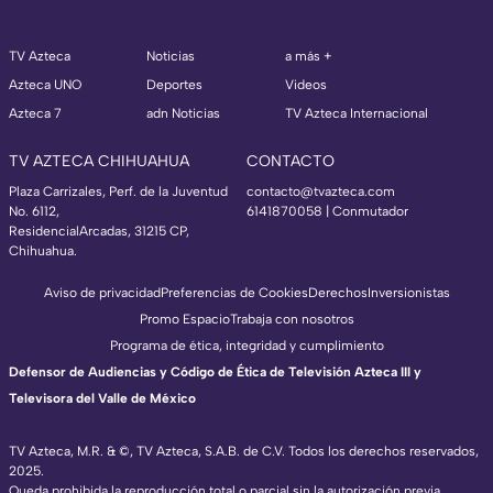
TV Azteca
Noticias
a más +
Azteca UNO
Deportes
Videos
Azteca 7
adn Noticias
TV Azteca Internacional
TV AZTECA CHIHUAHUA
CONTACTO
Plaza Carrizales, Perf. de la Juventud
contacto@tvazteca.com
No. 6112,
6141870058 | Conmutador
ResidencialArcadas, 31215 CP,
Chihuahua.
Aviso de privacidad
Preferencias de Cookies
Derechos
Inversionistas
Promo Espacio
Trabaja con nosotros
Programa de ética, integridad y cumplimiento
Defensor de Audiencias y Código de Ética de Televisión Azteca III y
Televisora del Valle de México
TV Azteca, M.R. & ©, TV Azteca, S.A.B. de C.V. Todos los derechos reservados,
2025.
Queda prohibida la reproducción total o parcial sin la autorización previa,