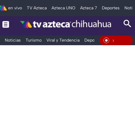
en vivo
TV Azteca
Azteca UNO
Azteca 7
Deportes
Notic
Noticias
Turismo
Viral y Tendencia
Deportes
Espectáculos
En Viv