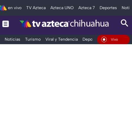
en vivo
TV Azteca
Azteca UNO
Azteca 7
Deportes
Notic
Noticias
Turismo
Viral y Tendencia
Deportes
Espectáculos
En Vivo