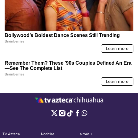
TV Azteca
Noticias
a más +