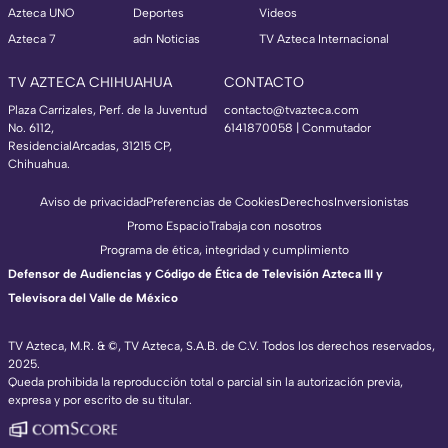
Azteca UNO
Deportes
Videos
Azteca 7
adn Noticias
TV Azteca Internacional
TV AZTECA CHIHUAHUA
CONTACTO
Plaza Carrizales, Perf. de la Juventud
contacto@tvazteca.com
No. 6112,
6141870058 | Conmutador
ResidencialArcadas, 31215 CP,
Chihuahua.
Aviso de privacidad
Preferencias de Cookies
Derechos
Inversionistas
Promo Espacio
Trabaja con nosotros
Programa de ética, integridad y cumplimiento
Defensor de Audiencias y Código de Ética de Televisión Azteca III y
Televisora del Valle de México
TV Azteca, M.R. & ©, TV Azteca, S.A.B. de C.V. Todos los derechos reservados,
2025.
Queda prohibida la reproducción total o parcial sin la autorización previa,
expresa y por escrito de su titular.