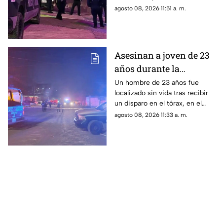
Ciudad Juárez
pasajero presuntamente la
agosto 08, 2026 11:51 a. m.
amenazó con un arma blanca,
le quitó su teléfono y huyó
después de lesionarla.
Asesinan a joven de 23
años durante la
madrugada en la
Un hombre de 23 años fue
localizado sin vida tras recibir
colonia Reforma de
un disparo en el tórax, en el
Cuauhtémoc
cruce de las calles Sinaloa y
agosto 08, 2026 11:33 a. m.
28, en la colonia Reforma de
Cuauhtémoc.