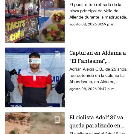
en Valle de Allende;
El puesto fue retirado de la
plaza principal de Valle de
piden ayuda para
Allende durante la madrugada,
localizarlo
junto con el asador, carpa,
agosto 08, 2026 01:59 p. m.
cajas de refrescos y demás
mobiliario.
Capturan en Aldama a
“El Fantasma”,
señalado como jefe de
Adrián Alexis C.B., de 26 años,
fue detenido en la colonia La
grupo delictivo
Abundancia, en Aldama,
debido a una orden de
agosto 08, 2026 01:47 p. m.
aprehensión vigente por
delitos contra la salud.
El ciclista Adolf Silva
queda paralizado en
vivo; liberan video del
El ciclista español Adolf Silva