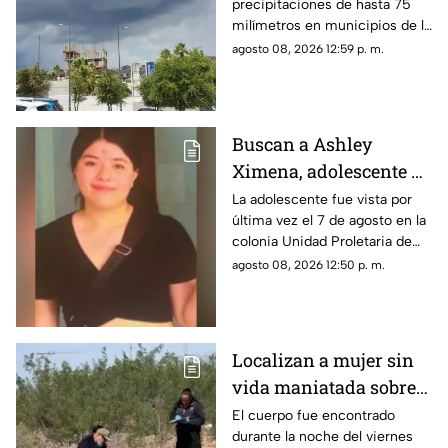
precipitaciones de hasta 75
39°C para este fin de
milímetros en municipios de la
semana en Chihuahua
zona suroeste, además de
agosto 08, 2026 12:59 p. m.
rachas de viento superiores a
55 km/h.
Buscan a Ashley
Ximena, adolescente de
16 años desaparecida
La adolescente fue vista por
última vez el 7 de agosto en la
en la colonia Unidad
colonia Unidad Proletaria de
Proletaria
Chihuahua capital.
agosto 08, 2026 12:50 p. m.
Localizan a mujer sin
vida maniatada sobre
la carretera Juárez-
El cuerpo fue encontrado
durante la noche del viernes
Porvenir