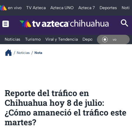
en vivo
TV Azteca
Azteca UNO
Azteca 7
Deportes
Notic
Noticias
Turismo
Viral y Tendencia
Deportes
Espectáculos
En Vi
Noticias
Nota
Reporte del tráfico en
Chihuahua hoy 8 de julio:
¿Cómo amaneció el tráfico este
martes?