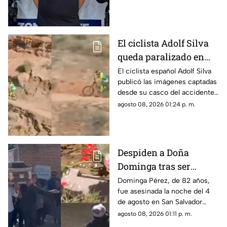
El ciclista Adolf Silva
queda paralizado en
vivo; liberan video del
El ciclista español Adolf Silva
publicó las imágenes captadas
brutal accidente
desde su casco del accidente
que sufrió durante el Red Bull
agosto 08, 2026 01:24 p. m.
Rampage 2025.
Despiden a Doña
Dominga tras ser
asesinada por 90 pesos
Dominga Pérez, de 82 años,
fue asesinada la noche del 4
en Amozoc
de agosto en San Salvador
Chachapa, Amozoc, Puebla,
agosto 08, 2026 01:11 p. m.
cuando regresaba a casa