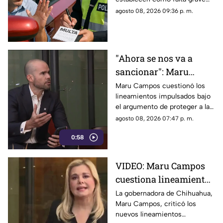
severas
superar en 25 kilómetros por
agosto 08, 2026 09:36 p. m.
hora el límite permitido.
"Ahora se nos va a
sancionar": Maru
Campos acusa censura
Maru Campos cuestionó los
lineamientos impulsados bajo
en nuevos
el argumento de proteger a las
lineamientos para
audiencias y afirmó que
agosto 08, 2026 07:47 p. m.
medios
representan una amenaza para
0:58
la libertad de expresión.
VIDEO: Maru Campos
cuestiona lineamientos
para medios y advierte
La gobernadora de Chihuahua,
Maru Campos, criticó los
riesgos para la libertad
nuevos lineamientos
de expresión