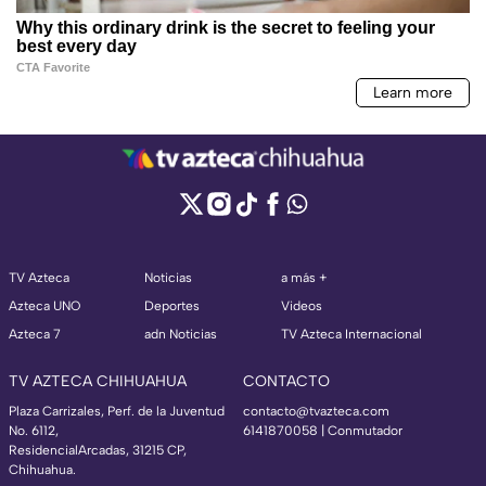
TV Azteca
Noticias
a más +
Azteca UNO
Deportes
Videos
Azteca 7
adn Noticias
TV Azteca Internacional
TV AZTECA CHIHUAHUA
CONTACTO
Plaza Carrizales, Perf. de la Juventud
contacto@tvazteca.com
No. 6112,
6141870058 | Conmutador
ResidencialArcadas, 31215 CP,
Chihuahua.