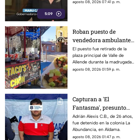
relacionados con los derechos
agosto 08, 2026 07:41 p. m.
de las audiencias.
5:09
Roban puesto de
vendedora ambulante
en Valle de Allende;
El puesto fue retirado de la
plaza principal de Valle de
piden ayuda para
Allende durante la madrugada,
localizarlo
junto con el asador, carpa,
agosto 08, 2026 01:59 p. m.
cajas de refrescos y demás
mobiliario.
Capturan a 'El
Fantasma', presunto
líder delictivo en
Adrián Alexis C.B., de 26 años,
fue detenido en la colonia La
Aldama
Abundancia, en Aldama.
agosto 08, 2026 01:47 p. m.