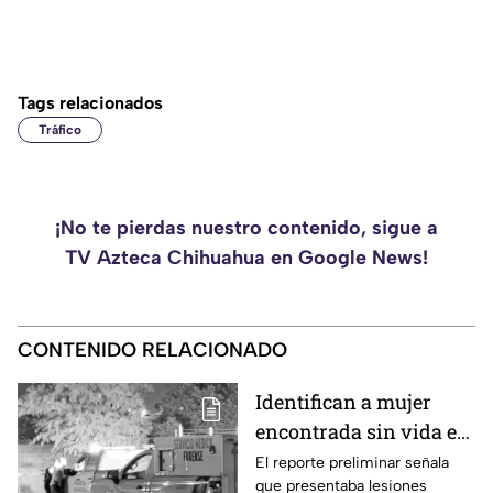
Tags relacionados
Tráfico
¡No te pierdas nuestro contenido, sigue a
TV Azteca Chihuahua en Google News!
CONTENIDO RELACIONADO
Identifican a mujer
encontrada sin vida en
la colonia Valles de
El reporte preliminar señala
que presentaba lesiones
Chihuahua