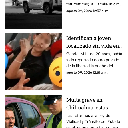
traumáticas; la Fiscalía inició
las investigaciones para
agosto 09, 2026 12:57 a. m.
esclarecer el caso.
Identifican a joven
localizado sin vida en
Ciudad Juárez; había
Gabriel M.L., de 20 años, había
sido reportado como privado
sido "levantado"
de la libertad la noche del
jueves.
agosto 09, 2026 12:51 a. m.
Multa grave en
Chihuahua: estas
velocidades ya pueden
Las reformas a la Ley de
Vialidad y Tránsito del Estado
generar sanciones más
establecen como falta grave