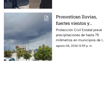
después de vender cemitas.
Pronostican lluvias,
fuertes vientos y
temperaturas de hasta
Protección Civil Estatal prevé
precipitaciones de hasta 75
39°C para Chihuahua
milímetros en municipios de la
zona suroeste, además de
agosto 08, 2026 12:59 p. m.
rachas de viento superiores a
55 km/h.