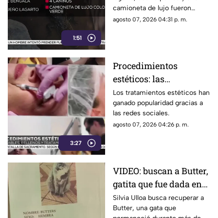
cateo en Ciudad Juárez
camioneta de lujo fueron
asegurados durante un
agosto 07, 2026 04:31 p. m.
operativo.
1:51
Procedimientos
estéticos: las
recomendaciones antes
Los tratamientos estéticos han
ganado popularidad gracias a
de aplicar rellenos o
las redes sociales.
láser
agosto 07, 2026 04:26 p. m.
3:27
VIDEO: buscan a Butter,
gatita que fue dada en
adopción tras
Silvia Ulloa busca recuperar a
Butter, una gata que
desaparecer en Ciudad