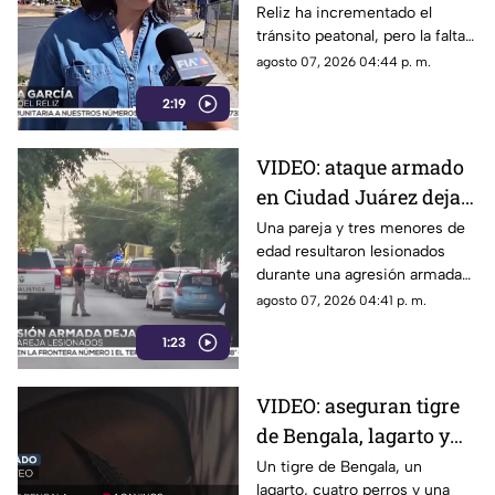
Reliz ha incrementado el
banquetas ante riesgo
tránsito peatonal, pero la falta
para peatones
de banquetas obliga a
agosto 07, 2026 04:44 p. m.
habitantes a caminar por la
2:19
calle o entre terracería y
piedras.
VIDEO: ataque armado
en Ciudad Juárez deja
cinco personas
Una pareja y tres menores de
edad resultaron lesionados
heridas, entre ellos tres
durante una agresión armada
menores
registrada en el
agosto 07, 2026 04:41 p. m.
fraccionamiento Real del
1:23
Campanario.
VIDEO: aseguran tigre
de Bengala, lagarto y
perros exóticos durante
Un tigre de Bengala, un
lagarto, cuatro perros y una