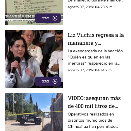
permaneció durante más de
Juárez
cinco años con su familia
agosto 07, 2026 04:23 p. m.
antes de escapar de su
2:52
domicilio y ser resguardada
por autoridades.
Liz Vilchis regresa a la
mañanera y
protagoniza nuevo
La exencargada de la sección
“Quién es quién en las
choque con medios de
mentiras” reapareció en la
comunicación
conferencia presidencial.
agosto 07, 2026 04:19 p. m.
2:52
VIDEO: aseguran más
de 400 mil litros de
combustible
Operativos realizados en
distintos municipios de
presuntamente ilegal
Chihuahua han permitido
en Chihuahua