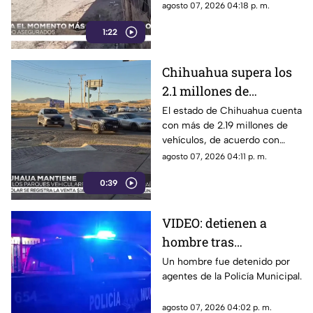
asegurar más de 400 mil litros
agosto 07, 2026 04:18 p. m.
de combustible de presunta
1:22
procedencia ilegal.
Chihuahua supera los
2.1 millones de
vehículos registrados:
El estado de Chihuahua cuenta
con más de 2.19 millones de
¿Qué municipio
vehículos, de acuerdo con
concentra el mayor
cifras del INEGI.
agosto 07, 2026 04:11 p. m.
parque vehicular?
0:39
VIDEO: detienen a
hombre tras
presuntamente causar
Un hombre fue detenido por
agentes de la Policía Municipal.
daños en tienda de
Ciudad Juárez
agosto 07, 2026 04:02 p. m.