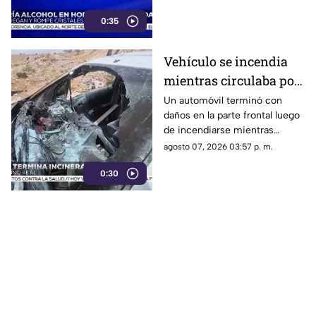
0:35
Vehículo se incendia
mientras circulaba por
calles de Ciudad Juárez
Un automóvil terminó con
daños en la parte frontal luego
| VIDEO
de incendiarse mientras
circulaba por el Camino Real.
agosto 07, 2026 03:57 p. m.
0:30