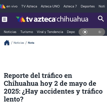
en vivo
TV Azteca
Azteca UNO
Azteca 7
Deportes
Notic
Noticias
Turismo
Viral y Tendencia
Deportes
Espectáculos
En Vivo
Noticias
Nota
Reporte del tráfico en
Chihuahua hoy 2 de mayo de
2025: ¿Hay accidentes y tráfico
lento?