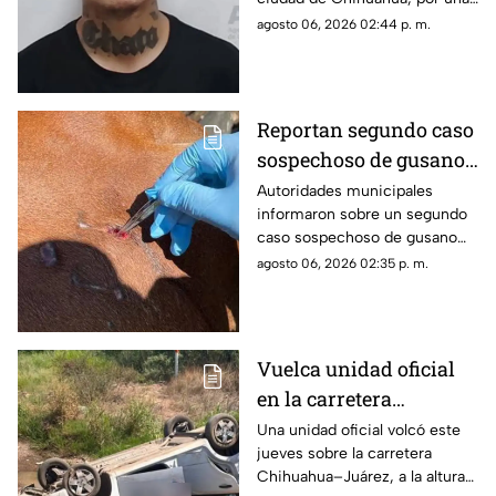
orden de aprehensión
agosto 06, 2026 02:44 p. m.
relacionada con el presunto
delito de violencia familiar
agravada en perjuicio de tres
víctimas.
Reportan segundo caso
sospechoso de gusano
barrenador en el
Autoridades municipales
informaron sobre un segundo
municipio de
caso sospechoso de gusano
Chihuahua
barrenador del ganado en el
agosto 06, 2026 02:35 p. m.
municipio de Chihuahua.
Vuelca unidad oficial
en la carretera
Chihuahua–Juárez;
Una unidad oficial volcó este
jueves sobre la carretera
tres mujeres resultan
Chihuahua–Juárez, a la altura
lesionadas