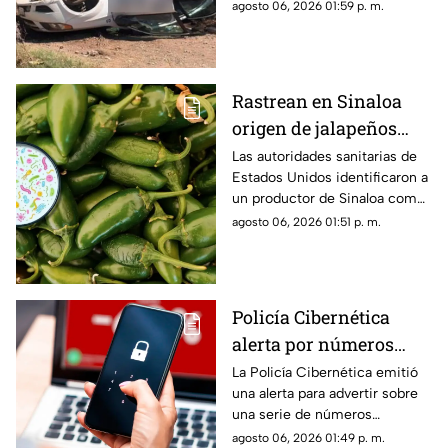
del kilómetro 31.
agosto 06, 2026 01:59 p. m.
Rastrean en Sinaloa
origen de jalapeños
ligados a brote de
Las autoridades sanitarias de
Estados Unidos identificaron a
salmonella en EU; hay
un productor de Sinaloa como
345 casos en 27 estados
el origen de los chiles
agosto 06, 2026 01:51 p. m.
jalapeños relacionados con un
brote de salmonella.
Policía Cibernética
alerta por números
usados para fraudes y
La Policía Cibernética emitió
una alerta para advertir sobre
extorsiones; estos son
una serie de números
los que debes evitar
telefónicos relacionados con
agosto 06, 2026 01:49 p. m.