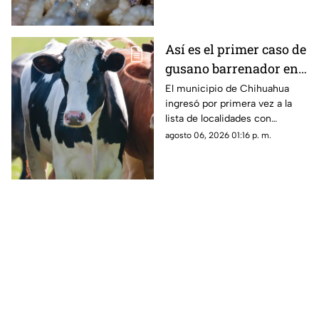
Así es el primer caso de
gusano barrenador en
Chihuahua capital;
El municipio de Chihuahua
ingresó por primera vez a la
contagios suben a 89 en
lista de localidades con
la entidad
presencia de gusano
agosto 06, 2026 01:16 p. m.
barrenador del ganado.