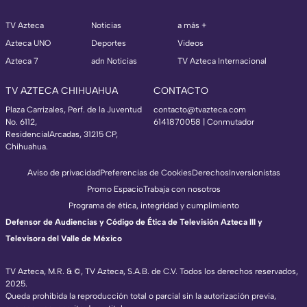
TV Azteca
Noticias
a más +
Azteca UNO
Deportes
Videos
Azteca 7
adn Noticias
TV Azteca Internacional
TV AZTECA CHIHUAHUA
CONTACTO
Plaza Carrizales, Perf. de la Juventud
contacto@tvazteca.com
No. 6112,
6141870058 | Conmutador
ResidencialArcadas, 31215 CP,
Chihuahua.
Aviso de privacidad
Preferencias de Cookies
Derechos
Inversionistas
Promo Espacio
Trabaja con nosotros
Programa de ética, integridad y cumplimiento
Defensor de Audiencias y Código de Ética de Televisión Azteca III y
Televisora del Valle de México
TV Azteca, M.R. & ©, TV Azteca, S.A.B. de C.V. Todos los derechos reservados,
2025.
Queda prohibida la reproducción total o parcial sin la autorización previa,