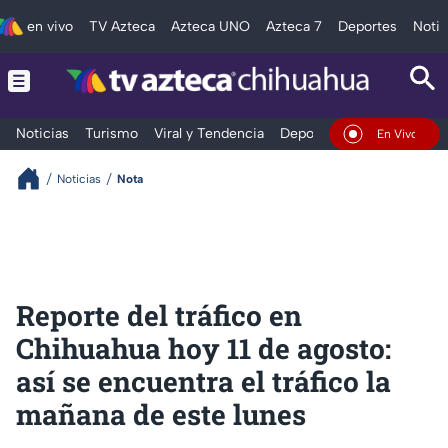
en vivo
TV Azteca
Azteca UNO
Azteca 7
Deportes
Notic
Noticias
Turismo
Viral y Tendencia
Deportes
Espectáculos
En Vivo
Noticias
Nota
Reporte del tráfico en
Chihuahua hoy 11 de agosto:
así se encuentra el tráfico la
mañana de este lunes