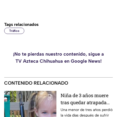
Tags relacionados
Tráfico
¡No te pierdas nuestro contenido, sigue a
TV Azteca Chihuahua en Google News!
CONTENIDO RELACIONADO
Niña de 3 años muere
tras quedar atrapada
en una cocina de
Una menor de tres años perdió
la vida días después de sufrir
juguete; investigan