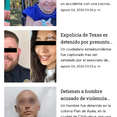
un accidente con una cocina
accidente en Florida
de juguete de madera en una
agosto 06, 2026 03:26 p. m.
vivienda de Florida.
Expolicía de Texas es
detenido por presunto
triple homicidio; lo que
Un ciudadano estadounidense
fue capturado tras ser
se sabe del caso
señalado por el asesinato de
tres personas y el presunto
agosto 06, 2026 03:23 p. m.
intento de feminicidio de su
expareja en Saltillo.
Detienen a hombre
acusado de violencia
familiar agravada en la
Un hombre fue detenido en la
colonia Plan de Ayala, en la
ciudad de Chihuahua
ciudad de Chihuahua, por una