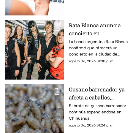
presuntos intentos de fraude y
extorsión detectados durante
julio.
Rata Blanca anuncia
concierto en
Chihuahua; esta es la
La banda argentina Rata Blanca
confirmó que ofrecerá un
fecha confirmada
concierto en la ciudad de
Chihuahua como parte de su
agosto 06, 2026 01:38 p. m.
gira.
Gusano barrenador ya
afecta a caballos,
cerdos y ovejas en
El brote de gusano barrenador
continúa expandiéndose en
Chihuahua; suman 89
Chihuahua.
casos activos
agosto 06, 2026 01:24 p. m.