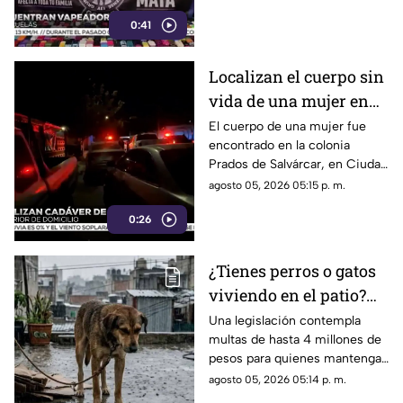
0:41
Localizan el cuerpo sin
vida de una mujer en
Ciudad Juárez | VIDEO
El cuerpo de una mujer fue
encontrado en la colonia
Prados de Salvárcar, en Ciudad
Juárez.
agosto 05, 2026 05:15 p. m.
0:26
¿Tienes perros o gatos
viviendo en el patio?
Podrías recibir una
Una legislación contempla
multas de hasta 4 millones de
multa de hasta 4
pesos para quienes mantengan
millones de pesos
de forma permanente a perros
agosto 05, 2026 05:14 p. m.
o gatos en patios, balcones o