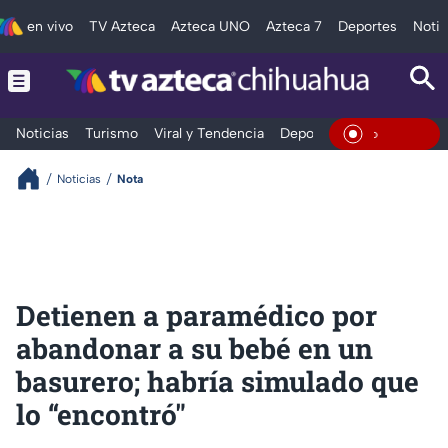
en vivo
TV Azteca
Azteca UNO
Azteca 7
Deportes
Notic
Noticias
Turismo
Viral y Tendencia
Deportes
Espectáculos
En Vivo
Noticias
Nota
Detienen a paramédico por
abandonar a su bebé en un
basurero; habría simulado que
lo “encontró"