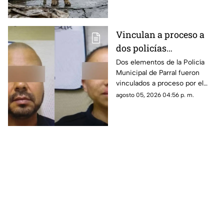
espacios inadecuados.
Vinculan a proceso a
dos policías
municipales por
Dos elementos de la Policía
Municipal de Parral fueron
homicidio
vinculados a proceso por el
imprudencial en Parral
presunto delito de homicidio
agosto 05, 2026 04:56 p. m.
imprudencial, luego de que un
hombre muriera tras caer de
una patrulla en la que era
trasladado.