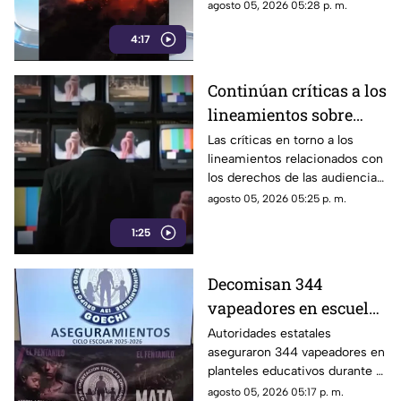
administración ha recurrido a
agosto 05, 2026 05:28 p. m.
la reserva de información y a
4:17
versiones oficiales
controvertidas.
Continúan críticas a los
lineamientos sobre
audiencias; opositores
Las críticas en torno a los
lineamientos relacionados con
los califican como un
los derechos de las audiencias
mecanismo de censura
continúan.
agosto 05, 2026 05:25 p. m.
1:25
Decomisan 344
vapeadores en escuelas
de Chihuahua el
Autoridades estatales
aseguraron 344 vapeadores en
pasado ciclo escolar |
planteles educativos durante el
VIDEO
ciclo escolar 2025-2026.
agosto 05, 2026 05:17 p. m.