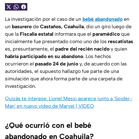
La investigación por el caso de un
bebé abandonado
en
un
basurero
de
Castaños, Coahuila
, dio un giro luego de
que la
Fiscalía
estatal
informara que el
paramédico
que
inicialmente fue presentado como uno de los
rescatistas
es, presuntamente, el
padre del recién nacido
y quien
habría participado en su abandono
. Los hechos
ocurrieron el
pasado 24 de junio
y, de acuerdo con las
autoridades, el supuesto hallazgo fue parte de una
simulación que ahora forma parte de una carpeta de
investigación.
Quizás te interese: Lionel Messi aparece junto a 'Spider-
Man' en nuevo video de Marvel | VIDEO
¿Qué ocurrió con el bebé
abandonado en Coahuila?