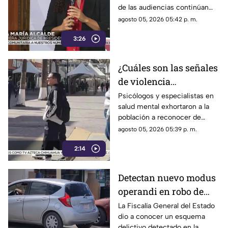
de las audiencias continúan
según críticas
generando controversia.
agosto 05, 2026 05:42 p. m.
3:26
¿Cuáles son las señales
de violencia
emocional? Así puedes
Psicólogos y especialistas en
salud mental exhortaron a la
identificarlas
población a reconocer de
forma temprana las conductas
agosto 05, 2026 05:39 p. m.
que pueden derivar en
2:14
violencia emocional.
Detectan nuevo modus
operandi en robo de
vehículos en
La Fiscalía General del Estado
dio a conocer un esquema
Chihuahua | VIDEO
delictivo detectado en la