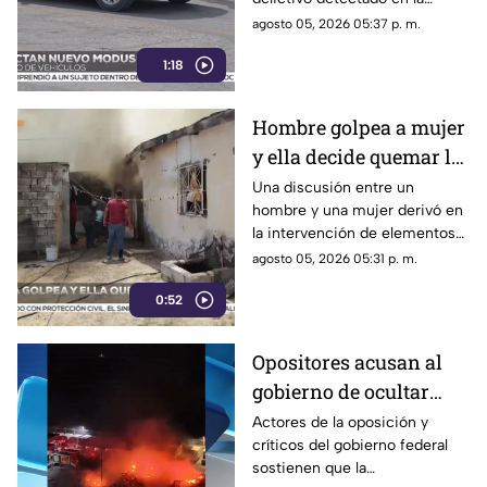
ciudad de Chihuahua.
agosto 05, 2026 05:37 p. m.
1:18
Hombre golpea a mujer
y ella decide quemar la
casa; ocurrió en Ciudad
Una discusión entre un
hombre y una mujer derivó en
Juárez | VIDEO
la intervención de elementos
de la Policía Municipal en la
agosto 05, 2026 05:31 p. m.
colonia Lázaro Cárdenas, en
0:52
Ciudad Juárez.
Opositores acusan al
gobierno de ocultar
información y difundir
Actores de la oposición y
críticos del gobierno federal
versiones oficiales
sostienen que la
cuestionadas