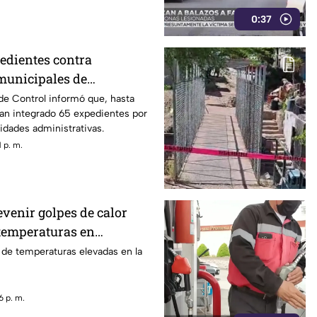
0:37
edientes contra
municipales de
VIDEO
de Control informó que, hasta
han integrado 65 expedientes por
ridades administrativas.
 p. m.
venir golpes de calor
 temperaturas en
 de temperaturas elevadas en la
6 p. m.