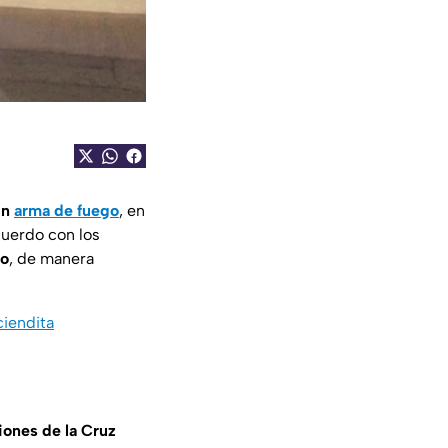
un
arma de fuego
, en
cuerdo con los
do
, de manera
ciendita
ciones de la Cruz