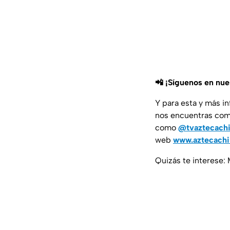
📲 ¡Síguenos en nu
Y para esta y más i
nos encuentras co
como
@tvaztecach
web
www.aztecach
Quizás te interese: