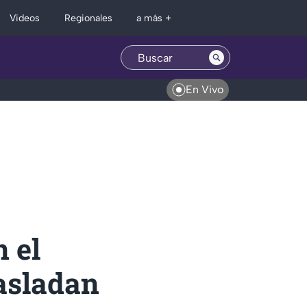
Regionales
Videos
a más +
En Vivo
 el
asladan