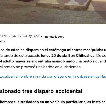
 09:38
| Actualizado 🕑 19:38
1 minuto lectura
arra
os de edad se dispara en el estómago mientras manipulaba 
la tarde de este pasado
lunes 20 de abril
en
Chihuahua
. De a
el adulto mayor se encontraba maniobrando una pistola cuan
 el arma y se provocó una herida en el abdomen.
Localizan a hombre sin vida con disparo en la cabeza en La Ha
sionado tras disparo accidental
 hombre fue trasladado en un vehículo particular a las instala