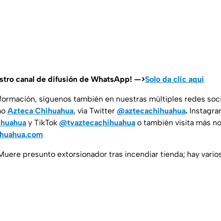
estro canal de difusión de WhatsApp! —>
Solo da clic aquí
nformación, síguenos también en nuestras múltiples redes soc
mo
Azteca Chihuahua
, vía Twitter
@aztecachihuahua
.
Instagr
ihuahua
y TikTok
@tvaztecachihuahua
o también visita más no
ihuahua.com
 Muere presunto extorsionador tras incendiar tienda; hay vario