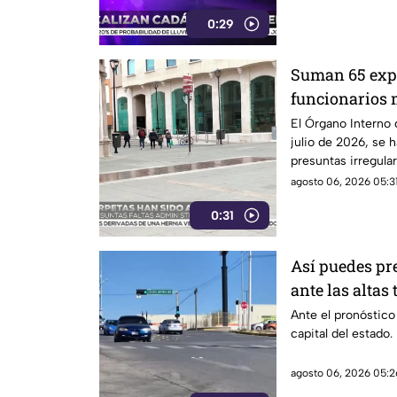
0:29
Suman 65 exp
funcionarios 
Chihuahua | 
El Órgano Interno 
julio de 2026, se 
presuntas irregula
agosto 06, 2026 05:31
0:31
Así puedes pre
ante las altas
Chihuahua
Ante el pronóstico
capital del estado.
agosto 06, 2026 05:2