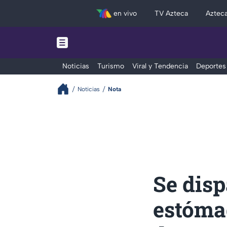
en vivo
TV Azteca
Aztec
Noticias
Turismo
Viral y Tendencia
Deportes
Noticias
Nota
Se disp
estóma