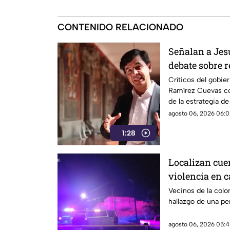
CONTENIDO RELACIONADO
Señalan a Jes
debate sobre r
expresión
Críticos del gobie
Ramírez Cuevas co
de la estrategia d
agosto 06, 2026 06:0
1:28
Localizan cue
violencia en ca
VIDEO
Vecinos de la colon
hallazgo de una per
agosto 06, 2026 05:4