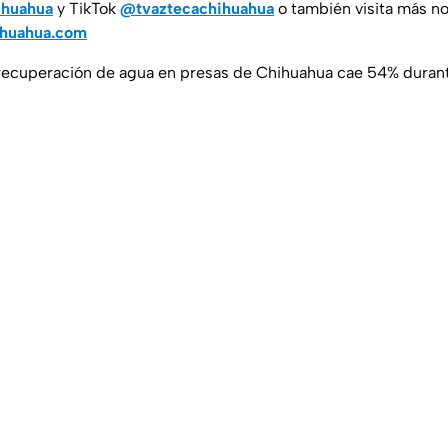
ihuahua
y TikTok
@tvaztecachihuahua
o también visita más no
ihuahua.com
 recuperación de agua en presas de Chihuahua cae 54% duran