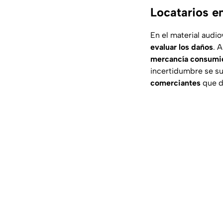
Locatarios en
En el material audi
evaluar los daños
. 
mercancía consumid
incertidumbre se s
comerciantes
que d