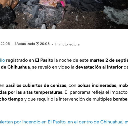
 22:05
| Actualizado 🕑 20:08
1 minuto lectura
dio
registrado en
El Pasito
la noche de este
martes 2 de sept
 de Chihuahua
, se reveló en video la
devastación al interior
de
ben
pasillos cubiertos de cenizas
, con
bolsas incineradas
,
mobi
das por las altas temperaturas
. El panorama refleja el impacto
ucho tiempo
y que requirió la intervención de múltiples
bombe
alertan por incendio en El Pasito, en el centro de Chihuahua; 