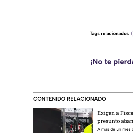
Tags relacionados
¡No te pier
CONTENIDO RELACIONADO
Exigen a Fisc
presunto aban
en Chihuahua
A más de un mes d