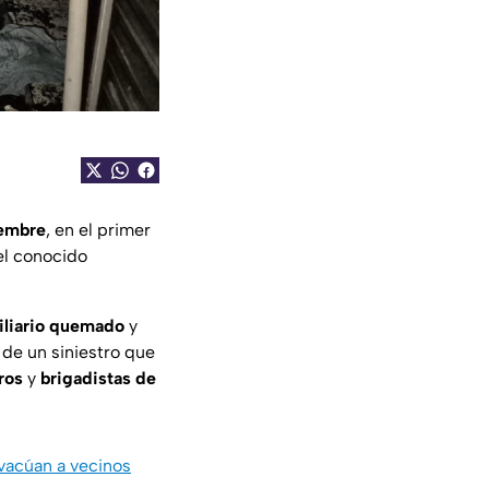
iembre
, en el primer
l conocido
liario quemado
y
 de un siniestro que
ros
y
brigadistas de
evacúan a vecinos