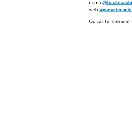
como
@tvaztecach
web
www.aztecach
Quizás te interese: