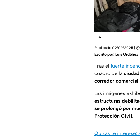
|FIA
Publicado 02/09/2025 | 🕑
Escrito por:
Luis Ordóñez
Tras el
fuerte incen
cuadro de la
ciudad
corredor comercial
.
Las imágenes exhi
estructuras debilita
se prolongó por m
Protección Civil
.
Quizás te interese: 