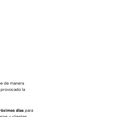
ue de manera
a provocado la
róximos días
para
rios y clientes