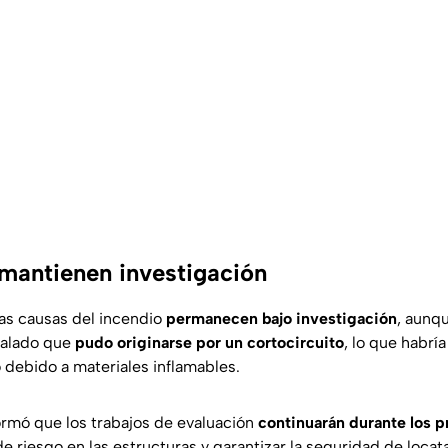
mantienen investigación
as causas del incendio
permanecen bajo investigación
, aunq
ñalado que
pudo originarse por un cortocircuito
, lo que habrí
 debido a materiales inflamables.
formó que los trabajos de evaluación
continuarán durante los p
de riesgo en las estructuras y garantizar la seguridad de locata