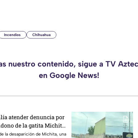
Incendios
Chihuahua
das nuestro contenido, sigue a TV Azte
en Google News!
alía atender denuncia por
dono de la gatita Michita
e la desaparición de Michita, una