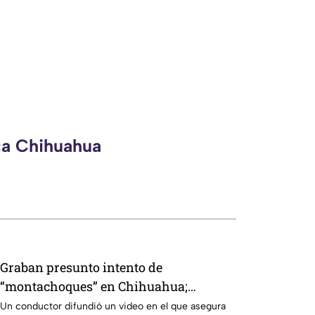
ca Chihuahua
Graban presunto intento de
“montachoques” en Chihuahua;
conductor confronta a otro
Un conductor difundió un video en el que asegura