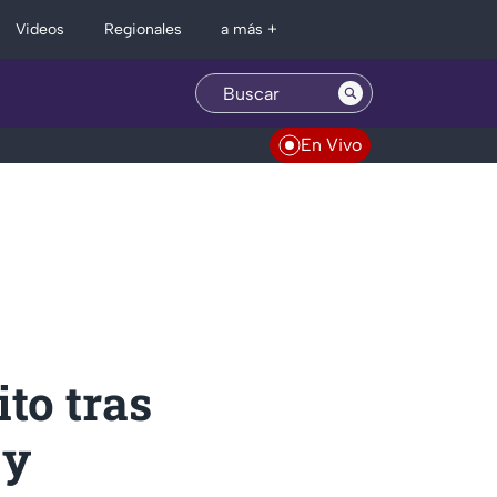
Regionales
Videos
a más +
En Vivo
ito tras
 y