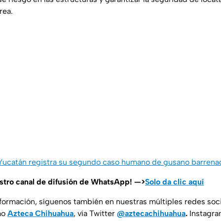
rea.
: Yucatán registra su segundo caso humano de gusano barrena
estro canal de difusión de WhatsApp! —>
Solo da clic aquí
nformación, síguenos también en nuestras múltiples redes soc
mo
Azteca Chihuahua
, vía Twitter
@aztecachihuahua
.
Instagr