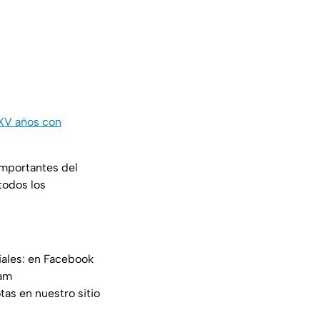
 XV años con
importantes del
todos los
iales: en Facebook
am
tas en nuestro sitio