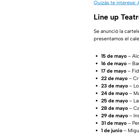
Quizás te interese: 
Line up Teat
Se anunció la cartel
presentamos el cale
15 de mayo
– Aí
16 de mayo
– Ba
17 de mayo
– Fid
22 de mayo
– Cr
23 de mayo
– Lo
24 de mayo
– Ma
25 de mayo
– La
28 de mayo
– Ca
29 de mayo
– In
31 de mayo
– Per
1 de junio
– Migu