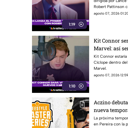
dirigida por Lanc
Robert Pattinson c
agosto 07, 2026 01:20
1:19
Kit Connor ser
Marvel: así se
Kit Connor estaría
Cíclope dentro de
Marvel.
agosto 07, 2026 12:59
1:10
Aczino debuta
nueva tempora
inicio
La próxima tempo
en Pereira con la 