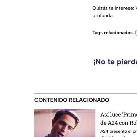
Quizás te interese:
profunda
Tags relacionados
¡No te pier
CONTENIDO RELACIONADO
Así luce 'Prim
de A24 con Ro
protagonista
A24 presentó el p