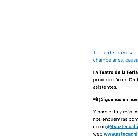
Te puede interesar:
chambelanes; causa
La
Teatro de la Fer
próximo año en
Chi
asistentes.
📲 ¡Síguenos en nu
Y para esta y más i
nos encuentras co
como
@tvaztecach
web
www.aztecach