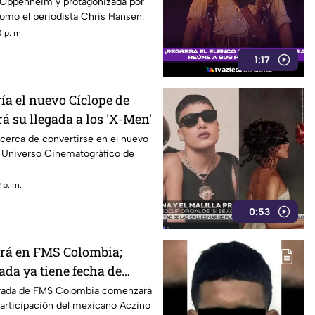
e Oppenheim y protagonizada por
omo el periodista Chris Hansen.
 p. m.
1:17
ía el nuevo Cíclope de
rá su llegada a los 'X-Men'
 cerca de convertirse en el nuevo
l Universo Cinematográfico de
 p. m.
0:53
rá en FMS Colombia;
da ya tiene fecha de
rada de FMS Colombia comenzará
participación del mexicano Aczino