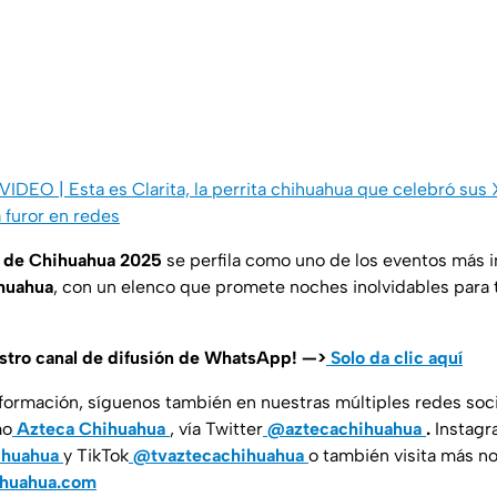
 VIDEO | Esta es Clarita, la perrita chihuahua que celebró sus
 furor en redes
ia de Chihuahua 2025
se perfila como uno de los eventos más 
huahua
, con un elenco que promete noches inolvidables para 
estro canal de difusión de WhatsApp! —>
Solo da clic aquí
nformación, síguenos también en nuestras múltiples redes soc
mo
Azteca Chihuahua
, vía Twitter
@aztecachihuahua
.
Instagr
ihuahua
y TikTok
@tvaztecachihuahua
o también visita más no
ihuahua.com