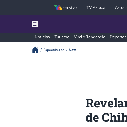
en vivo
TV Azteca
Aztec
Noticias
Turismo
Viral y Tendencia
Deportes
Espectáculos
Nota
Revelan
de Chi