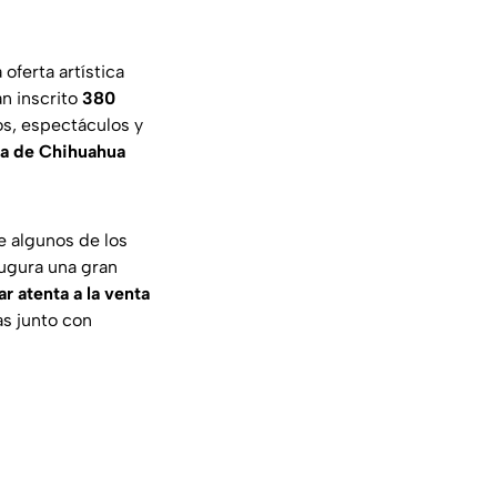
oferta artística
n inscrito
380
os, espectáculos y
ria de Chihuahua
e algunos de los
ugura una gran
ar atenta a la venta
as junto con