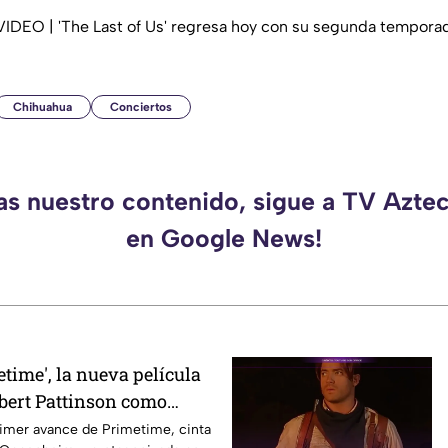
 VIDEO | 'The Last of Us' regresa hoy con su segunda tempora
Chihuahua
Conciertos
das nuestro contenido, sigue a TV Azte
en Google News!
etime', la nueva película
bert Pattinson como
rimer avance de Primetime, cinta