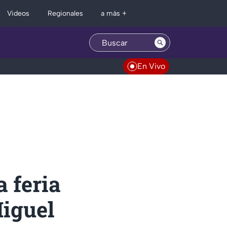
Regionales
Videos
a más +
En Vivo
a feria
Miguel