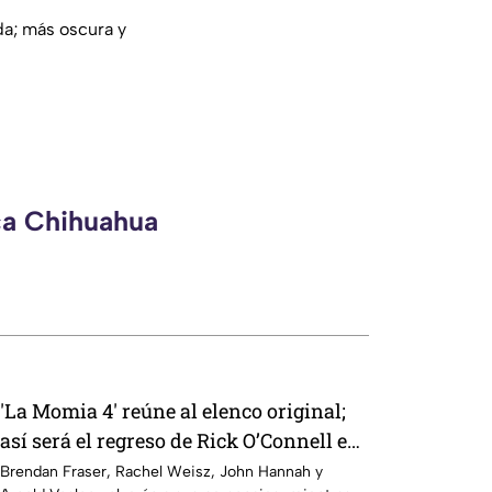
da; más oscura y
ca Chihuahua
'La Momia 4' reúne al elenco original;
así será el regreso de Rick O’Connell e
Imhotep
Brendan Fraser, Rachel Weisz, John Hannah y