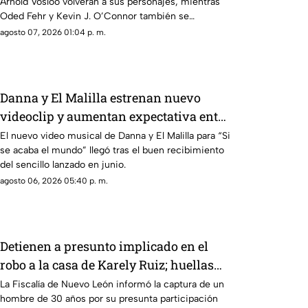
Arnold Vosloo volverán a sus personajes, mientras
Oded Fehr y Kevin J. O’Connor también se
incorporan nuevamente a la franquicia.
agosto 07, 2026 01:04 p. m.
Danna y El Malilla estrenan nuevo
videoclip y aumentan expectativa entre
sus fans
El nuevo video musical de Danna y El Malilla para “Si
se acaba el mundo” llegó tras el buen recibimiento
del sencillo lanzado en junio.
agosto 06, 2026 05:40 p. m.
Detienen a presunto implicado en el
robo a la casa de Karely Ruiz; huellas
dactilares fueron clave
La Fiscalía de Nuevo León informó la captura de un
hombre de 30 años por su presunta participación