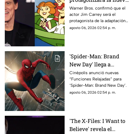
película live-action de
Warner Bros. confirmó que el
actor Jim Carrey será el
“Los Supersónicos” de
protagonista de la adaptación
Warner Bros.
en acción real de “Los
agosto 06, 2026 02:54 p. m.
Supersónicos”
'Spider-Man: Brand
New Day' llega a
Chihuahua con
Cinépolis anunció nuevas
“Funciones Relajadas” para
funciones adaptadas
‘Spider-Man: Brand New Day’.
para personas
agosto 06, 2026 02:54 p. m.
neurodivergentes
'The X-Files: I Want to
Believe' revela el