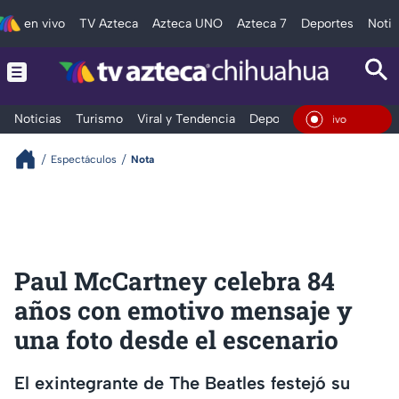
en vivo
TV Azteca
Azteca UNO
Azteca 7
Deportes
Notic
Noticias
Turismo
Viral y Tendencia
Deportes
Espectáculos
En Vi
Espectáculos
Nota
Paul McCartney celebra 84
años con emotivo mensaje y
una foto desde el escenario
El exintegrante de The Beatles festejó su