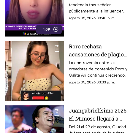
tendencia tras señalar
contenido y
públicamente a la influencer
personalidad
española Roro por un presunto
agosto 05, 2026 03:40 p. m.
plagio de su formato de videos
1:09
de cocina.
Roro rechaza
acusaciones de plagio
de Galita Ari; polémica
La controversia entre las
creadoras de contenido Roro y
escala por presunto
Galita Ari continúa creciendo.
hackeo | VIDEO
agosto 05, 2026 03:33 p. m.
Juangabrielísimo 2026:
El Mimoso llegará a
Ciudad Juárez para
Del 21 al 29 de agosto, Ciudad