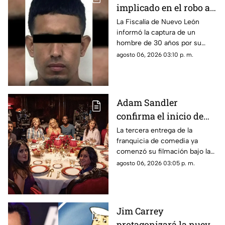
implicado en el robo a
la casa de Karely Ruiz;
La Fiscalía de Nuevo León
informó la captura de un
huellas dactilares
hombre de 30 años por su
fueron clave
presunta participación en el
agosto 06, 2026 03:10 p. m.
asalto a la vivienda de la
influencer Karely Ruiz.
Adam Sandler
confirma el inicio de
producción de “Son
La tercera entrega de la
franquicia de comedia ya
Como Niños 3” con el
comenzó su filmación bajo la
regreso del elenco
producción de Netflix.
agosto 06, 2026 03:05 p. m.
original
Jim Carrey
protagonizará la nueva