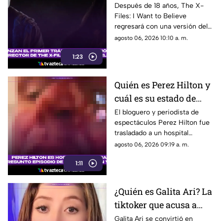
primer tráiler de su
Después de 18 años, The X-
Files: I Want to Believe
versión del director
regresará con una versión del
con un enfoque más
director que promete mostrar
agosto 06, 2026 10:10 a. m.
oscuro
la visión original de Chris
1:23
Carter
Quién es Perez Hilton y
cuál es su estado de
salud actual tras ser
El bloguero y periodista de
espectáculos Perez Hilton fue
hospitalizado
trasladado a un hospital
después de que una
agosto 06, 2026 09:19 a. m.
transmisión en vivo desde su
1:11
domicilio generara
preocupación.
¿Quién es Galita Ari? La
tiktoker que acusa a
Roro de copiar su
Galita Ari se convirtió en