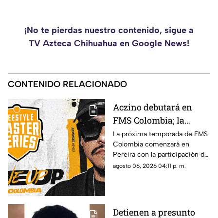
¡No te pierdas nuestro contenido, sigue a
TV Azteca Chihuahua en Google News!
CONTENIDO RELACIONADO
Aczino debutará en
FMS Colombia; la
nueva temporada
La próxima temporada de FMS
Colombia comenzará en
arrancará el 23 de
Pereira con la participación del
agosto
mexicano Aczino y el regreso
agosto 06, 2026 04:11 p. m.
del colombiano Valles-T.
Detienen a presunto