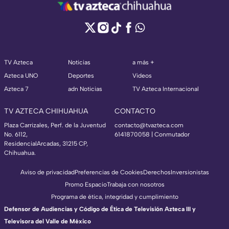
TV Azteca
Noticias
a más +
Azteca UNO
Deportes
Videos
Azteca 7
adn Noticias
TV Azteca Internacional
TV AZTECA CHIHUAHUA
CONTACTO
Plaza Carrizales, Perf. de la Juventud
contacto@tvazteca.com
No. 6112,
6141870058 | Conmutador
ResidencialArcadas, 31215 CP,
Chihuahua.
Aviso de privacidad
Preferencias de Cookies
Derechos
Inversionistas
Promo Espacio
Trabaja con nosotros
Programa de ética, integridad y cumplimiento
Defensor de Audiencias y Código de Ética de Televisión Azteca III y
Televisora del Valle de México