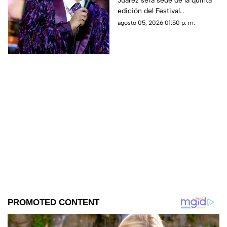
Juárez será sede de la quinta
rendir homenaje a
edición del Festival
Juan Gabriel
Juangabrielísimo, con una
agosto 05, 2026 01:50 p. m.
agenda que incluye
actividades culturales,
deportivas, musicales y un
concierto.