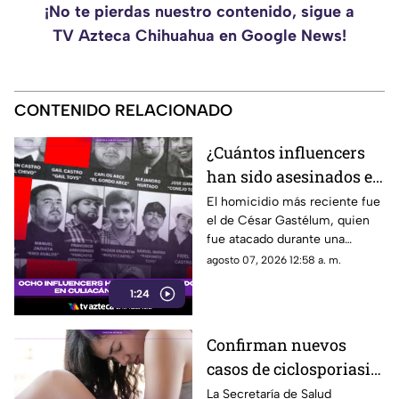
¡No te pierdas nuestro contenido, sigue a
TV Azteca Chihuahua en Google News!
CONTENIDO RELACIONADO
¿Cuántos influencers
han sido asesinados en
Culiacán desde 2024?
El homicidio más reciente fue
el de César Gastélum, quien
César Gastélum el más
fue atacado durante una
reciente
transmisión en vivo.
agosto 07, 2026 12:58 a. m.
1:24
Confirman nuevos
casos de ciclosporiasis
en México; este estado
La Secretaría de Salud