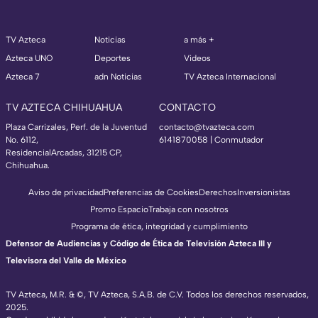
TV Azteca
Noticias
a más +
Azteca UNO
Deportes
Videos
Azteca 7
adn Noticias
TV Azteca Internacional
TV AZTECA CHIHUAHUA
CONTACTO
Plaza Carrizales, Perf. de la Juventud
contacto@tvazteca.com
No. 6112,
6141870058 | Conmutador
ResidencialArcadas, 31215 CP,
Chihuahua.
Aviso de privacidad
Preferencias de Cookies
Derechos
Inversionistas
Promo Espacio
Trabaja con nosotros
Programa de ética, integridad y cumplimiento
Defensor de Audiencias y Código de Ética de Televisión Azteca III y
Televisora del Valle de México
TV Azteca, M.R. & ©, TV Azteca, S.A.B. de C.V. Todos los derechos reservados,
2025.