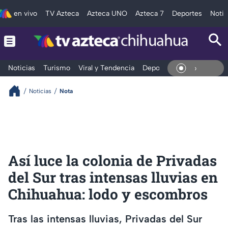
en vivo
TV Azteca
Azteca UNO
Azteca 7
Deportes
Notic
Noticias
Turismo
Viral y Tendencia
Deportes
Espectáculos
En Viv
Noticias
Nota
Así luce la colonia de Privadas
del Sur tras intensas lluvias en
Chihuahua: lodo y escombros
Tras las intensas lluvias, Privadas del Sur