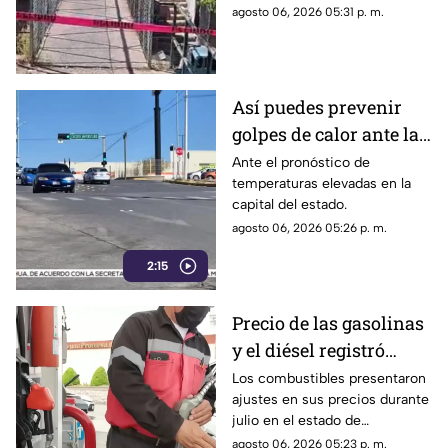
la ciudad de Chihuahua.
agosto 06, 2026 05:31 p. m.
Así puedes prevenir
golpes de calor ante las
altas temperaturas en
Ante el pronóstico de
temperaturas elevadas en la
Chihuahua
capital del estado.
agosto 06, 2026 05:26 p. m.
2:15
Precio de las gasolinas
y el diésel registró
variaciones en
Los combustibles presentaron
ajustes en sus precios durante
Chihuahua durante
julio en el estado de
julio | VIDEO
Chihuahua.
agosto 06, 2026 05:23 p. m.