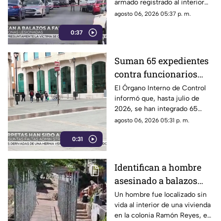
armado registrado al interior
VIDEO
de un domicilio en el
agosto 06, 2026 05:37 p. m.
fraccionamiento El
0:37
Campanario.
Suman 65 expedientes
contra funcionarios
municipales de
El Órgano Interno de Control
informó que, hasta julio de
Chihuahua | VIDEO
2026, se han integrado 65
expedientes por presuntas
agosto 06, 2026 05:31 p. m.
irregularidades administrativas.
0:31
Identifican a hombre
asesinado a balazos
dentro de una vivienda
Un hombre fue localizado sin
vida al interior de una vivienda
en la colonia Ramón
en la colonia Ramón Reyes, en
Reyes