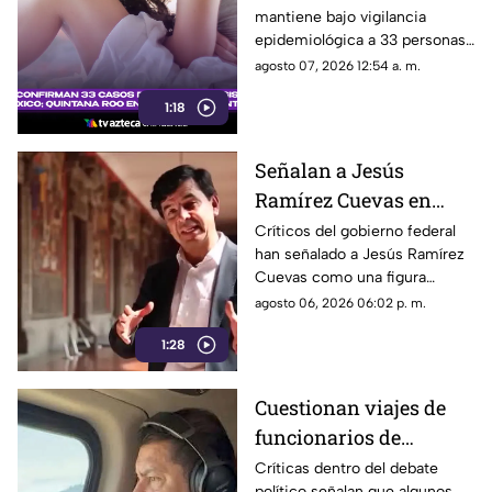
mantiene bajo vigilancia
concentra la mayor
epidemiológica a 33 personas
cifra
diagnosticadas con
agosto 07, 2026 12:54 a. m.
ciclosporiasis.
1:18
Señalan a Jesús
Ramírez Cuevas en
debate sobre regulación
Críticos del gobierno federal
han señalado a Jesús Ramírez
y libertad de expresión
Cuevas como una figura
relevante dentro de la
agosto 06, 2026 06:02 p. m.
estrategia de comunicación
1:28
oficial.
Cuestionan viajes de
funcionarios de
Morena por presuntos
Críticas dentro del debate
político señalan que algunos