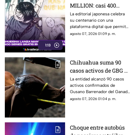
MILLION: casi 400
mangas gratis y en más
La editorial japonesa celebra
su centenario con una
de 100 idiomas
plataforma digital que permite
leer sin costo y sin registro
agosto 07, 2026 01:09 p. m.
obras como One Piece,
1:13
Naruto, Bleach y Jujutsu
Kaisen.
Chihuahua suma 90
casos activos de GBG y
se mantiene entre los
La entidad alcanzó 90 casos
activos confirmados de
estados con mayor
Gusano Barrenador del Ganado
registro nacional
(GBG), con presencia en
agosto 07, 2026 01:04 p. m.
distintos municipios.
Choque entre autobús