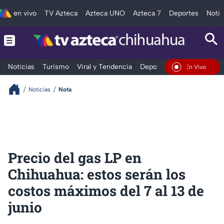
en vivo
TV Azteca
Azteca UNO
Azteca 7
Deportes
Notic
Noticias
Turismo
Viral y Tendencia
Deportes
Espectáculos
En Vivo
Noticias
Nota
Precio del gas LP en
Chihuahua: estos serán los
costos máximos del 7 al 13 de
junio