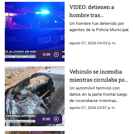
VIDEO: detienen a
hombre tras
presuntamente causar
Un hombre fue detenido por
agentes de la Policía Municipal.
daños en tienda de
Ciudad Juárez
agosto 07, 2026 04:02 p. m.
0:35
Vehículo se incendia
mientras circulaba por
calles de Ciudad Juárez
Un automóvil terminó con
daños en la parte frontal luego
| VIDEO
de incendiarse mientras
circulaba por el Camino Real.
agosto 07, 2026 03:57 p. m.
0:30