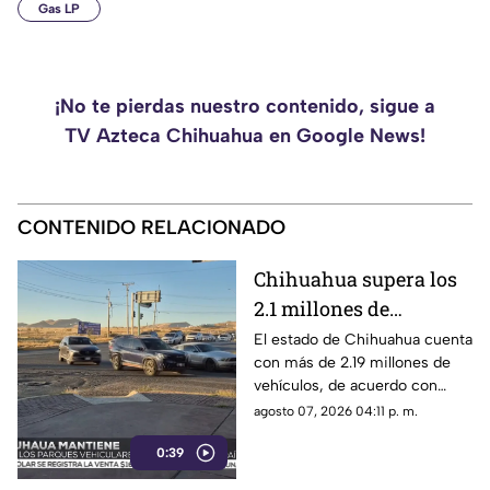
Gas LP
¡No te pierdas nuestro contenido, sigue a
TV Azteca Chihuahua en Google News!
CONTENIDO RELACIONADO
Chihuahua supera los
2.1 millones de
vehículos registrados:
El estado de Chihuahua cuenta
con más de 2.19 millones de
¿Qué municipio
vehículos, de acuerdo con
concentra el mayor
cifras del INEGI.
agosto 07, 2026 04:11 p. m.
parque vehicular?
0:39