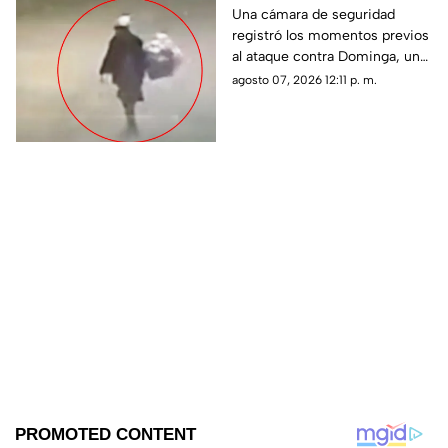
vida de Dominga,
Una cámara de seguridad
registró los momentos previos
abuelita asesinada por
al ataque contra Dominga, una
90 pesos en Puebla
mujer de 83 años que fue
agosto 07, 2026 12:11 p. m.
asesinada en San Salvador
Chachapa.