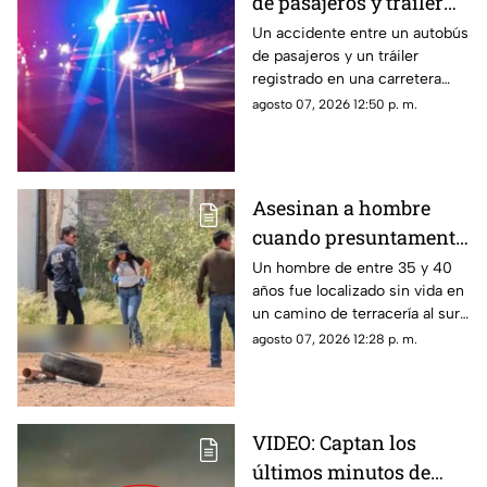
de pasajeros y tráiler
deja 10 lesionados en
Un accidente entre un autobús
de pasajeros y un tráiler
carretera cercana a
registrado en una carretera
Camargo; conductor
cercana a Camargo dejó al
agosto 07, 2026 12:50 p. m.
huyó del lugar
menos 10 personas lesionadas,
entre ellas un menor de edad.
Asesinan a hombre
cuando presuntamente
se dirigía a trabajar en
Un hombre de entre 35 y 40
años fue localizado sin vida en
colonia Los Llanos de
un camino de terracería al sur
Chihuahua
de la ciudad de Chihuahua.
agosto 07, 2026 12:28 p. m.
VIDEO: Captan los
últimos minutos de