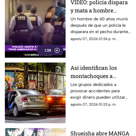
VIDEO: policía dispara
y mata a hombre
armado con un
Un hombre de 60 años murió
después de que un policía le
cuchillo en Japón
disparara en el pecho durante
un operativo en Osaka.
agosto 07, 2026 01:26 p. m.
1:38
Así identifican los
montachoques a
conductores sin seguro
Los grupos dedicados a
provocar accidentes para
y qué hacer para evitar
exigir dinero pueden utilizar
ser víctima
información pública y
agosto 07, 2026 01:23 p. m.
herramientas digitales para
detectar vehículos sin póliza
vigente.
Shueisha abre MANGA