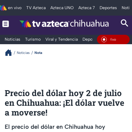
en vivo
TV Azteca
Azteca UNO
Azteca 7
Deportes
Notic
Noticias
Turismo
Viral y Tendencia
Deportes
Espectáculos
En Vivo
Noticias
Nota
Precio del dólar hoy 2 de julio
en Chihuahua: ¡El dólar vuelve
a moverse!
El precio del dólar en Chihuahua hoy