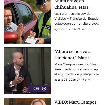
Multa grave en
Chihuahua: estas
velocidades ya pueden
Las reformas a la Ley de
Vialidad y Tránsito del Estado
generar sanciones más
establecen como falta grave
severas
superar en 25 kilómetros por
agosto 08, 2026 09:36 p. m.
hora el límite permitido.
"Ahora se nos va a
sancionar": Maru
Campos acusa censura
Maru Campos cuestionó los
lineamientos impulsados bajo
en nuevos
el argumento de proteger a las
lineamientos para
audiencias y afirmó que
agosto 08, 2026 07:47 p. m.
medios
representan una amenaza para
0:58
la libertad de expresión.
VIDEO: Maru Campos