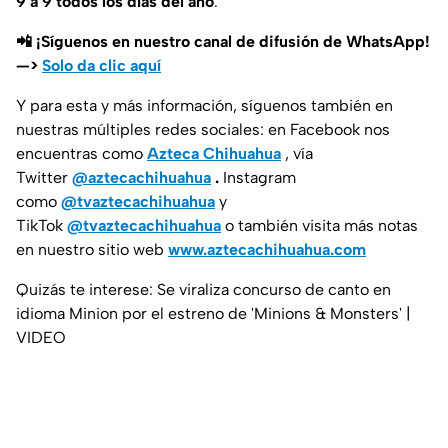
9 a 9 todos los días del año
.
📲 ¡Síguenos en nuestro canal de difusión de WhatsApp!
—>
Solo da clic aquí
Y para esta y más información, síguenos también en
nuestras múltiples redes sociales: en Facebook nos
encuentras como
Azteca Chihuahua
, vía
Twitter
@aztecachihuahua
.
Instagram
como
@tvaztecachihuahua
y
TikTok
@tvaztecachihuahua
o también visita más notas
en nuestro sitio web
www.aztecachihuahua.com
Quizás te interese: Se viraliza concurso de canto en
idioma Minion por el estreno de 'Minions & Monsters' |
VIDEO