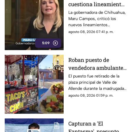
cuestiona lineamientos
para medios y advierte
La gobernadora de Chihuahua,
Maru Campos, criticó los
riesgos para la libertad
nuevos lineamientos
de expresión
relacionados con los derechos
agosto 08, 2026 07:41 p. m.
de las audiencias.
5:09
Roban puesto de
vendedora ambulante
en Valle de Allende;
El puesto fue retirado de la
plaza principal de Valle de
piden ayuda para
Allende durante la madrugada,
localizarlo
junto con el asador, carpa,
agosto 08, 2026 01:59 p. m.
cajas de refrescos y demás
mobiliario.
Capturan a 'El
Fantasma', presunto