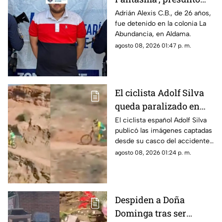
líder delictivo en
Adrián Alexis C.B., de 26 años,
fue detenido en la colonia La
Aldama
Abundancia, en Aldama.
agosto 08, 2026 01:47 p. m.
El ciclista Adolf Silva
queda paralizado en
vivo; liberan video del
El ciclista español Adolf Silva
publicó las imágenes captadas
brutal accidente
desde su casco del accidente
que sufrió durante el Red Bull
agosto 08, 2026 01:24 p. m.
Rampage 2025.
Despiden a Doña
Dominga tras ser