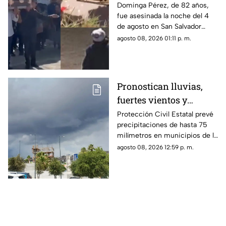
asesinada por 90 pesos
Dominga Pérez, de 82 años,
fue asesinada la noche del 4
en Amozoc
de agosto en San Salvador
Chachapa, Amozoc, Puebla,
agosto 08, 2026 01:11 p. m.
cuando regresaba a casa
después de vender cemitas.
Pronostican lluvias,
fuertes vientos y
temperaturas de hasta
Protección Civil Estatal prevé
precipitaciones de hasta 75
39°C para Chihuahua
milímetros en municipios de la
zona suroeste, además de
agosto 08, 2026 12:59 p. m.
rachas de viento superiores a
55 km/h.