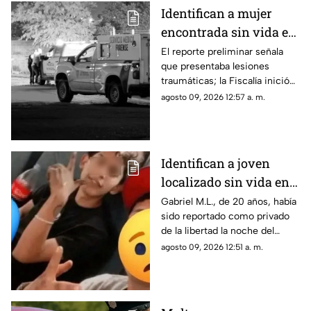
Identifican a mujer
encontrada sin vida en
la colonia Valles de
El reporte preliminar señala
que presentaba lesiones
Chihuahua
traumáticas; la Fiscalía inició
las investigaciones para
agosto 09, 2026 12:57 a. m.
esclarecer el caso.
Identifican a joven
localizado sin vida en
Ciudad Juárez; había
Gabriel M.L., de 20 años, había
sido reportado como privado
sido "levantado"
de la libertad la noche del
jueves.
agosto 09, 2026 12:51 a. m.