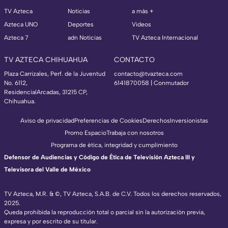
TV Azteca
Noticias
a más +
Azteca UNO
Deportes
Videos
Azteca 7
adn Noticias
TV Azteca Internacional
TV AZTECA CHIHUAHUA
CONTACTO
Plaza Carrizales, Perf. de la Juventud
contacto@tvazteca.com
No. 6112,
6141870058 | Conmutador
ResidencialArcadas, 31215 CP,
Chihuahua.
Aviso de privacidad
Preferencias de Cookies
Derechos
Inversionistas
Promo Espacio
Trabaja con nosotros
Programa de ética, integridad y cumplimiento
Defensor de Audiencias y Código de Ética de Televisión Azteca III y
Televisora del Valle de México
TV Azteca, M.R. & ©, TV Azteca, S.A.B. de C.V. Todos los derechos reservados,
2025.
Queda prohibida la reproducción total o parcial sin la autorización previa,
expresa y por escrito de su titular.