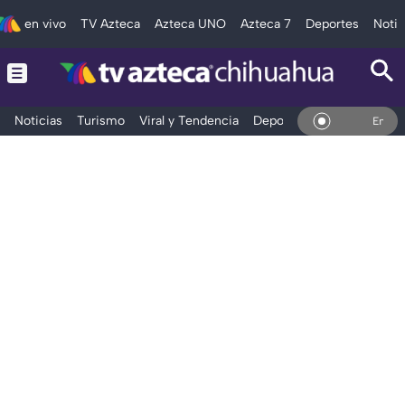
en vivo
TV Azteca
Azteca UNO
Azteca 7
Deportes
Notic
Noticias
Turismo
Viral y Tendencia
Deportes
Espectáculos
En Vivo