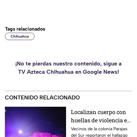
Tags relacionados
Chihuahua
¡No te pierdas nuestro contenido, sigue a
TV Azteca Chihuahua en Google News!
CONTENIDO RELACIONADO
Localizan cuerpo con
huellas de violencia en
calles de Parajes del
Vecinos de la colonia Parajes
del Sur reportaron el hallazgo
Sur | VIDEO