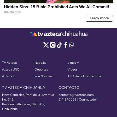
TV Azteca
Noticias
a más +
Azteca UNO
Deportes
Videos
Azteca 7
adn Noticias
TV Azteca Internacional
TV AZTECA CHIHUAHUA
CONTACTO
Plaza Carrizales, Perf. de la Juventud
contacto@tvazteca.com
No. 6112,
6141870058 | Conmutador
ResidencialArcadas, 31215 CP,
Chihuahua.