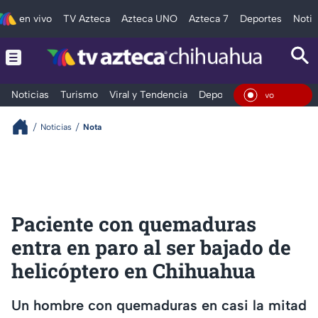
en vivo
TV Azteca
Azteca UNO
Azteca 7
Deportes
Notic
Noticias
Turismo
Viral y Tendencia
Deportes
Espectáculos
En Viv
Noticias
Nota
Paciente con quemaduras
entra en paro al ser bajado de
helicóptero en Chihuahua
Un hombre con quemaduras en casi la mitad