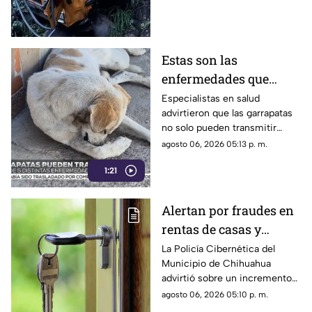
reservas tras recibir el alta
médica.
Estas son las
enfermedades que
pueden ser
Especialistas en salud
advirtieron que las garrapatas
transmitidas por
no solo pueden transmitir
garrapatas; emiten
rickettsiosis.
agosto 06, 2026 05:13 p. m.
recomendaciones
1:21
Alertan por fraudes en
rentas de casas y
departamentos en
La Policía Cibernética del
Municipio de Chihuahua
Chihuahua; así operan
advirtió sobre un incremento
los estafadores
en los fraudes relacionados
agosto 06, 2026 05:10 p. m.
con la renta de viviendas a