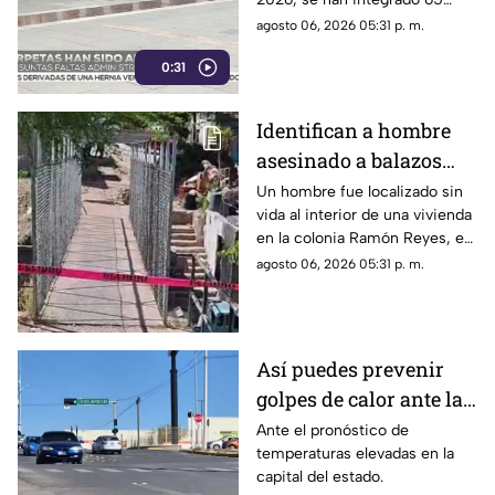
expedientes por presuntas
agosto 06, 2026 05:31 p. m.
irregularidades administrativas.
0:31
Identifican a hombre
asesinado a balazos
dentro de una vivienda
Un hombre fue localizado sin
vida al interior de una vivienda
en la colonia Ramón
en la colonia Ramón Reyes, en
Reyes
la ciudad de Chihuahua, luego
agosto 06, 2026 05:31 p. m.
de recibir varios impactos de
arma de fuego.
Así puedes prevenir
golpes de calor ante las
altas temperaturas en
Ante el pronóstico de
temperaturas elevadas en la
Chihuahua
capital del estado.