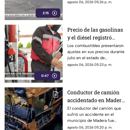
agosto 06, 2026 05:26 p. m.
2:15
Precio de las gasolinas
y el diésel registró
variaciones en
Los combustibles presentaron
ajustes en sus precios durante
Chihuahua durante
julio en el estado de
julio | VIDEO
Chihuahua.
agosto 06, 2026 05:23 p. m.
0:47
Conductor de camión
accidentado en Madera
obtiene libertad bajo
El conductor del camión que
sufrió un accidente en el
reservas; Fiscalía
municipio de Madera fue
continúa investigación
puesto en libertad bajo
agosto 06, 2026 05:20 p. m.