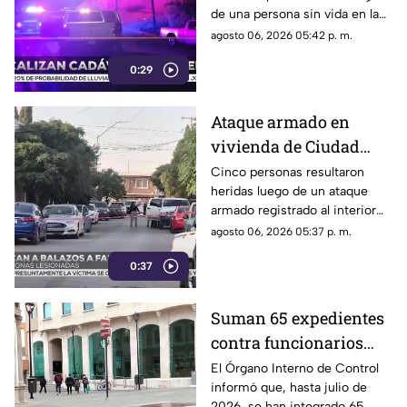
de una persona sin vida en la
vía pública.
agosto 06, 2026 05:42 p. m.
0:29
Ataque armado en
vivienda de Ciudad
Juárez deja cinco
Cinco personas resultaron
heridas luego de un ataque
personas heridas |
armado registrado al interior
VIDEO
de un domicilio en el
agosto 06, 2026 05:37 p. m.
fraccionamiento El
0:37
Campanario.
Suman 65 expedientes
contra funcionarios
municipales de
El Órgano Interno de Control
informó que, hasta julio de
Chihuahua | VIDEO
2026, se han integrado 65