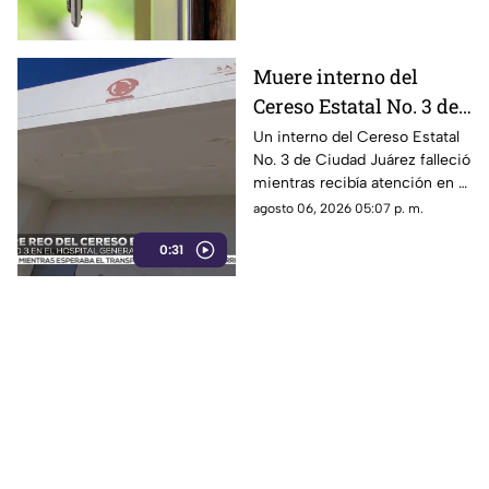
través de redes sociales y
plataformas digitales,
principalmente durante el
Muere interno del
inicio del ciclo escolar.
Cereso Estatal No. 3 de
Ciudad Juárez | VIDEO
Un interno del Cereso Estatal
No. 3 de Ciudad Juárez falleció
mientras recibía atención en el
Hospital General.
agosto 06, 2026 05:07 p. m.
0:31