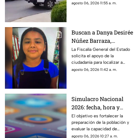
forense en el fraccionamiento
agosto 06, 2026 11:55 a. m.
Cerrada Florencia.
Buscan a Danya Desirée
Núñez Barraza,
adolescente
La Fiscalía General del Estado
solicita el apoyo de la
desaparecida en la
ciudadanía para localizar a
colonia Villa Juárez
Danya Desirée Núñez Barraza,
agosto 06, 2026 11:42 a. m.
de 14 años de edad.
Simulacro Nacional
2026: fecha, hora y
escenarios del ejercicio
El objetivo es fortalecer la
preparación de la población y
de prevención en
evaluar la capacidad de
México
respuesta ante distintos
agosto 06, 2026 10:27 a. m.