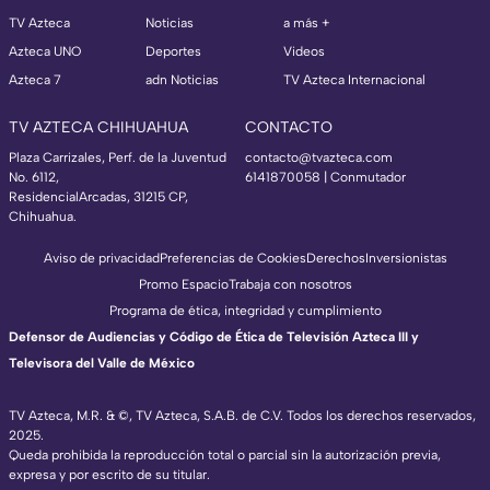
TV Azteca
Noticias
a más +
Azteca UNO
Deportes
Videos
Azteca 7
adn Noticias
TV Azteca Internacional
TV AZTECA CHIHUAHUA
CONTACTO
Plaza Carrizales, Perf. de la Juventud
contacto@tvazteca.com
No. 6112,
6141870058 | Conmutador
ResidencialArcadas, 31215 CP,
Chihuahua.
Aviso de privacidad
Preferencias de Cookies
Derechos
Inversionistas
Promo Espacio
Trabaja con nosotros
Programa de ética, integridad y cumplimiento
Defensor de Audiencias y Código de Ética de Televisión Azteca III y
Televisora del Valle de México
TV Azteca, M.R. & ©, TV Azteca, S.A.B. de C.V. Todos los derechos reservados,
2025.
Queda prohibida la reproducción total o parcial sin la autorización previa,
expresa y por escrito de su titular.