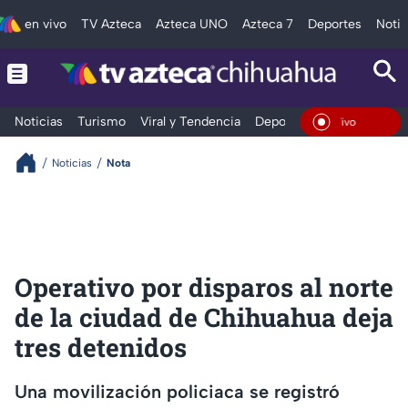
en vivo
TV Azteca
Azteca UNO
Azteca 7
Deportes
Notic
Noticias
Turismo
Viral y Tendencia
Deportes
Espectáculos
En Vivo
Noticias
Nota
Operativo por disparos al norte
de la ciudad de Chihuahua deja
tres detenidos
Una movilización policiaca se registró