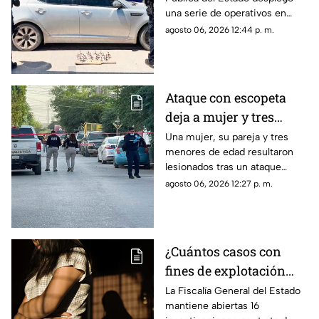
robado con
una serie de operativos en
ponchallantas
distintos sectores de Aldama.
agosto 06, 2026 12:44 p. m.
Ataque con escopeta
deja a mujer y tres
menores heridos en
Una mujer, su pareja y tres
menores de edad resultaron
Ciudad Juárez;
lesionados tras un ataque
investigan a expareja
armado registrado en una
agosto 06, 2026 12:27 p. m.
vivienda de la colonia El
Campanario.
¿Cuántos casos con
fines de explotación
sexual hay Chihuahua
La Fiscalía General del Estado
mantiene abiertas 16
en 2026? Autoridades