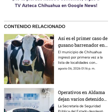
TV Azteca Chihuahua en Google News!
CONTENIDO RELACIONADO
Así es el primer caso de
gusano barrenador en
Chihuahua capital;
El municipio de Chihuahua
ingresó por primera vez a la
contagios sube a 79
lista de localidades con
presencia de gusano
agosto 06, 2026 01:16 p. m.
barrenador del ganado.
Operativos en Aldama
dejan varios detenidos
y aseguran vehículo
La Secretaría de Seguridad
Pública del Estado desplegó