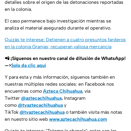
detalles sobre el origen de las detonaciones reportadas
en la colonia.
El caso permanece bajo investigación mientras se
analiza el material asegurado durante el operativo.
Quizás te interese: Detienen a cuatro presuntos farderos
en la colonia Granjas; recuperan valiosa mercancía
📲 ¡Síguenos en nuestro canal de difusión de WhatsApp!
—>
Solo da clic aquí
Y para esta y más información, síguenos también en
nuestras múltiples redes sociales: en Facebook nos
encuentras como
Azteca Chihuahua
, vía
Twitter
@aztecachihuahua
.
Instagram
como
@tvaztecachihuahua
y
TikTok
@tvaztecachihuahua
o también visita más notas
en nuestro sitio web
www.aztecachihuahua.com
Quizás te interese: "Tráeme la chancla": estas son las