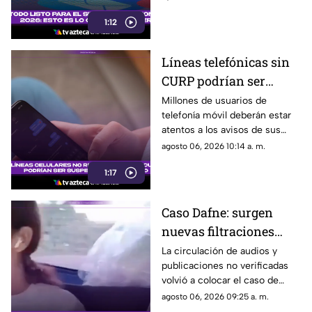
escenarios de emergencia
1:12
Líneas telefónicas sin
CURP podrían ser
suspendidas a partir de
Millones de usuarios de
telefonía móvil deberán estar
agosto; así será el
atentos a los avisos de sus
proceso
operadores, ya que a partir del
agosto 06, 2026 10:14 a. m.
15 de agosto comenzará una
1:17
nueva etapa del registro de
líneas vinculadas a la CURP
Caso Dafne: surgen
nuevas filtraciones
mientras avanzan dos
La circulación de audios y
publicaciones no verificadas
procesos judiciales
volvió a colocar el caso de
distintos
Dafne en el centro de la
agosto 06, 2026 09:25 a. m.
conversación digital.