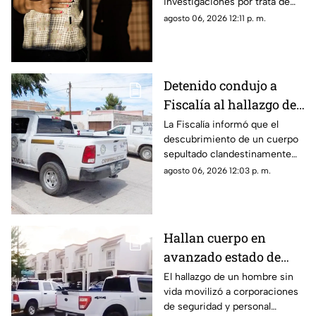
investigaciones por trata de
revelan
personas en lo que va de 2026.
agosto 06, 2026 12:11 p. m.
Detenido condujo a
Fiscalía al hallazgo de
un cuerpo enterrado en
La Fiscalía informó que el
descubrimiento de un cuerpo
vivienda de Chihuahua
sepultado clandestinamente
capital
en la División del Norte fue
agosto 06, 2026 12:03 p. m.
posible gracias a una persona
detenida.
Hallan cuerpo en
avanzado estado de
descomposición al
El hallazgo de un hombre sin
vida movilizó a corporaciones
norte de Chihuahua
de seguridad y personal
capital