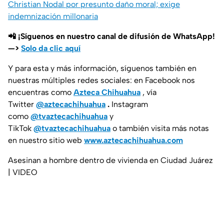
Christian Nodal por presunto daño moral; exige
indemnización millonaria
📲 ¡Síguenos en nuestro canal de difusión de WhatsApp!
—>
Solo da clic aquí
Y para esta y más información, síguenos también en
nuestras múltiples redes sociales: en Facebook nos
encuentras como
Azteca Chihuahua
, vía
Twitter
@aztecachihuahua
.
Instagram
como
@tvaztecachihuahua
y
TikTok
@tvaztecachihuahua
o también visita más notas
en nuestro sitio web
www.aztecachihuahua.com
Asesinan a hombre dentro de vivienda en Ciudad Juárez
| VIDEO