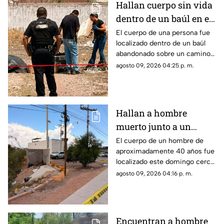
Hallan cuerpo sin vida
dentro de un baúl en el
complejo industrial
El cuerpo de una persona fue
localizado dentro de un baúl
Nombre de Dios
abandonado sobre un camino
de terracería.
agosto 09, 2026 04:25 p. m.
Hallan a hombre
muerto junto a un
arroyo en Chihuahua;
El cuerpo de un hombre de
aproximadamente 40 años fue
investigan herida en el
localizado este domingo cerca
cuello
de un arroyo, en las
agosto 09, 2026 04:16 p. m.
inmediaciones de la carretera
Aldama.
Encuentran a hombre