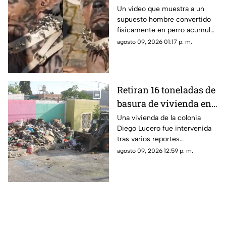
detrás del video viral
Un video que muestra a un
supuesto hombre convertido
en redes sociales
físicamente en perro acumuló
millones de reproducciones y
agosto 09, 2026 01:17 p. m.
provocó dudas entre usuarios
de redes sociales.
Retiran 16 toneladas de
basura de vivienda en
la colonia Diego Lucero
Una vivienda de la colonia
Diego Lucero fue intervenida
tras varios reportes
ciudadanos por acumulación
agosto 09, 2026 12:59 p. m.
de basura y tiliches.