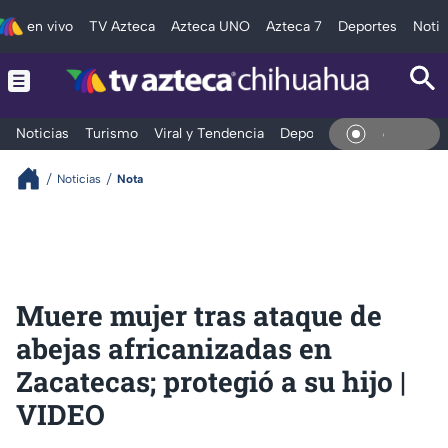
en vivo
TV Azteca
Azteca UNO
Azteca 7
Deportes
Notic
Noticias
Turismo
Viral y Tendencia
Deportes
Espectáculos
En Vivo
Noticias
Nota
Muere mujer tras ataque de
abejas africanizadas en
Zacatecas; protegió a su hijo |
VIDEO