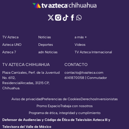
TV Azteca
Noticias
a más +
Azteca UNO
Deportes
Videos
Azteca 7
adn Noticias
TV Azteca Internacional
TV AZTECA CHIHUAHUA
CONTACTO
Plaza Carrizales, Perf. de la Juventud
contacto@tvazteca.com
No. 6112,
6141870058 | Conmutador
ResidencialArcadas, 31215 CP,
Chihuahua.
Aviso de privacidad
Preferencias de Cookies
Derechos
Inversionistas
Promo Espacio
Trabaja con nosotros
Programa de ética, integridad y cumplimiento
Defensor de Audiencias y Código de Ética de Televisión Azteca III y
Televisora del Valle de México