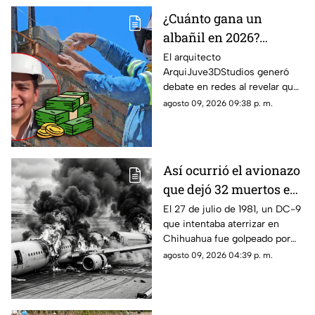
¿Cuánto gana un
albañil en 2026?
ArquiJuve revela
El arquitecto
ArquiJuve3DStudios generó
cuánto paga por
debate en redes al revelar que
semana a sus
sus albañiles reciben alrededor
agosto 09, 2026 09:38 p. m.
trabajadores
de $5,500 pesos por semana.
Así ocurrió el avionazo
que dejó 32 muertos en
Chihuahua:
El 27 de julio de 1981, un DC-9
que intentaba aterrizar en
recordando la tragedia
Chihuahua fue golpeado por
del vuelo 230
una fuerte tormenta, salió de la
agosto 09, 2026 04:39 p. m.
pista y terminó partido en dos.