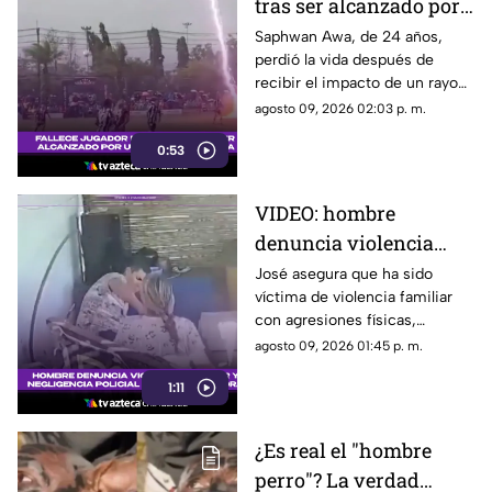
tras ser alcanzado por
un rayo en pleno
Saphwan Awa, de 24 años,
perdió la vida después de
partido
recibir el impacto de un rayo
mientras disputaba un partido
agosto 09, 2026 02:03 p. m.
en la provincia de Narathiwat.
0:53
VIDEO: hombre
denuncia violencia
familiar y acusa falta
José asegura que ha sido
víctima de violencia familiar
de atención policial
con agresiones físicas,
psicológicas y amenazas por
agosto 09, 2026 01:45 p. m.
parte de su pareja en Cajeme.
1:11
¿Es real el "hombre
perro"? La verdad