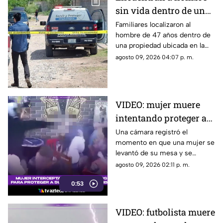
sin vida dentro de una
granja en Sacramento;
Familiares localizaron al
hombre de 47 años dentro de
ya investigan
una propiedad ubicada en la
colonia Sacramento, al norte
agosto 09, 2026 04:07 p. m.
de Chihuahua capital.
VIDEO: mujer muere
intentando proteger a
su pareja durante
Una cámara registró el
momento en que una mujer se
ataque armado en un
levantó de su mesa y se
bar
interpuso frente a su pareja
agosto 09, 2026 02:11 p. m.
cuando un hombre ingresó
0:53
armado a un bar de
Fusagasugá.
VIDEO: futbolista muere