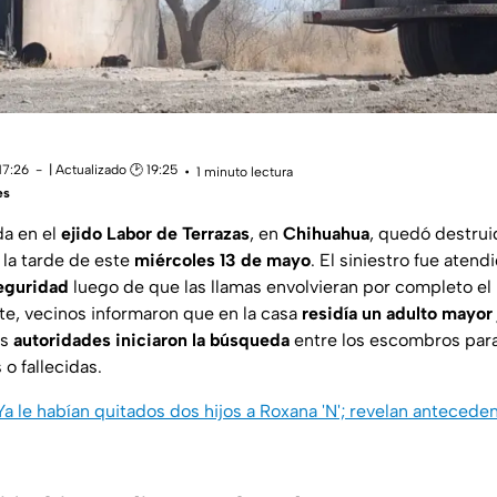
17:26
| Actualizado 🕑 19:25
1 minuto lectura
es
a en el
ejido Labor de Terrazas
, en
Chihuahua
, quedó destrui
 la tarde de este
miércoles 13 de mayo
. El siniestro fue aten
eguridad
luego de que las llamas envolvieran por completo el
ate, vecinos informaron que en la casa
residía un adulto mayor 
as
autoridades iniciaron la búsqueda
entre los escombros para
o fallecidas.
Ya le habían quitados dos hijos a Roxana 'N'; revelan antecede