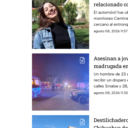
relacionado c
feminicidio d
El automóvil fue 
monitoreo Centine
cercano al entronq
agosto 08, 2026 11:57
Asesinan a jo
madrugada en 
Cuauhtémoc
Un hombre de 23 añ
recibir un disparo 
calles Sinaloa y 28
Cuauhtémoc.
agosto 08, 2026 11:33
Destilichadero
Chihuahua del 