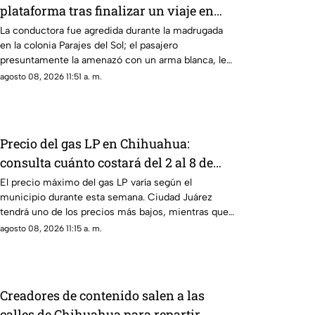
plataforma tras finalizar un viaje en
Ciudad Juárez
La conductora fue agredida durante la madrugada
en la colonia Parajes del Sol; el pasajero
presuntamente la amenazó con un arma blanca, le
quitó su teléfono y huyó después de lesionarla.
agosto 08, 2026 11:51 a. m.
Precio del gas LP en Chihuahua:
consulta cuánto costará del 2 al 8 de
agosto de 2026
El precio máximo del gas LP varía según el
municipio durante esta semana. Ciudad Juárez
tendrá uno de los precios más bajos, mientras que
Madera, Matachí y Temósachic registrarán el costo
agosto 08, 2026 11:15 a. m.
más alto por kilogramo.
Creadores de contenido salen a las
calles de Chihuahua para repartir