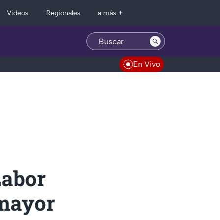
Regionales
Videos
a más +
En Vivo
Labor
 mayor