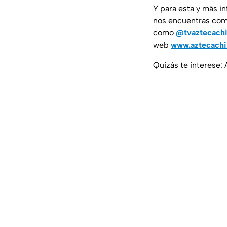
Y para esta y más i
nos encuentras co
como
@tvaztecach
web
www.aztecach
Quizás te interese: 