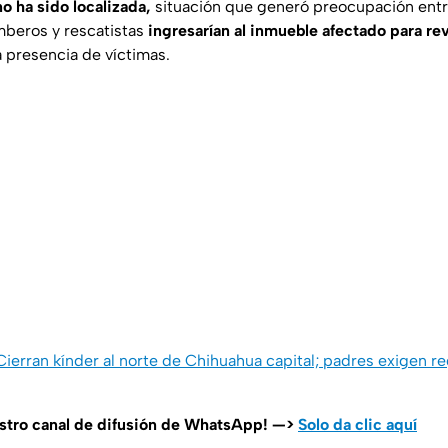
o ha sido localizada,
situación que generó preocupación entr
beros y rescatistas
ingresarían al inmueble afectado para rev
a presencia de víctimas.
Cierran kínder al norte de Chihuahua capital; padres exigen r
estro canal de difusión de WhatsApp! —>
Solo da clic aquí