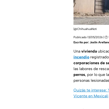
|@ChihuahuaNoti
Publicado 13/05/2026 | 🕑 
Escrito por:
Joslin Arellan
Una
vivienda
ubicad
incendio
registrado
corporaciones de s
las labores de resc
perros
, por lo que l
personas lesionadas 
Quizás te interese: 
Vicente en Mexicali