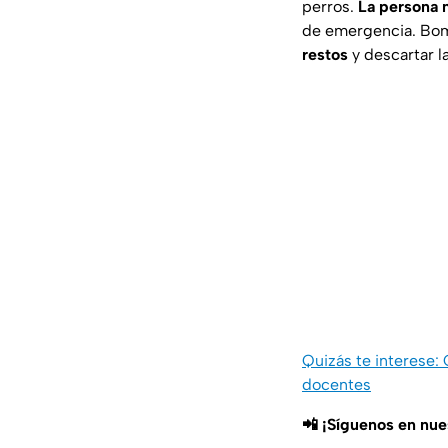
perros.
La persona n
de emergencia. Bom
restos
y descartar l
Quizás te interese: 
docentes
📲 ¡Síguenos en nu