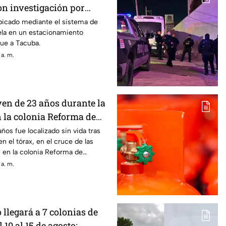
on investigación por
e Adriana
ubicado mediante el sistema de
la en un estacionamiento
ue a Tacuba.
 a. m.
ven de 23 años durante la
la colonia Reforma de
os fue localizado sin vida tras
en el tórax, en el cruce de las
, en la colonia Reforma de
 a. m.
 llegará a 7 colonias de
10 al 15 de agosto;