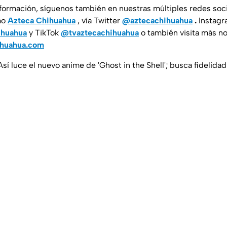
nformación, síguenos también en nuestras múltiples redes soc
mo
Azteca Chihuahua
, vía Twitter
@aztecachihuahua
.
Instagr
ihuahua
y TikTok
@tvaztecachihuahua
o también visita más no
ihuahua.com
Así luce el nuevo anime de 'Ghost in the Shell'; busca fidelidad