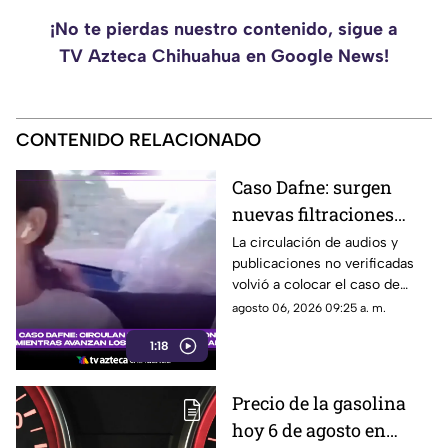
¡No te pierdas nuestro contenido, sigue a
TV Azteca Chihuahua en Google News!
CONTENIDO RELACIONADO
Caso Dafne: surgen
nuevas filtraciones
mientras avanzan dos
La circulación de audios y
publicaciones no verificadas
procesos judiciales
volvió a colocar el caso de
distintos
Dafne en el centro de la
agosto 06, 2026 09:25 a. m.
conversación digital.
1:18
Precio de la gasolina
hoy 6 de agosto en