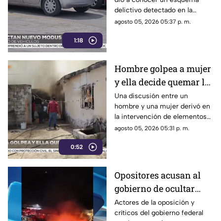
Chihuahua | VIDEO
delictivo detectado en la
ciudad de Chihuahua.
agosto 05, 2026 05:37 p. m.
1:18
Hombre golpea a mujer
y ella decide quemar la
casa; ocurrió en Ciudad
Una discusión entre un
hombre y una mujer derivó en
Juárez | VIDEO
la intervención de elementos
de la Policía Municipal en la
agosto 05, 2026 05:31 p. m.
colonia Lázaro Cárdenas, en
0:52
Ciudad Juárez.
Opositores acusan al
gobierno de ocultar
información y difundir
Actores de la oposición y
críticos del gobierno federal
versiones oficiales