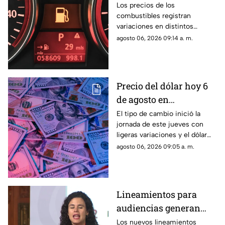
Chihuahua: así las
Los precios de los
combustibles registran
variaciones en la
variaciones en distintos
entidad
estados del país este jueves 6
agosto 06, 2026 09:14 a. m.
de agosto.
Precio del dólar hoy 6
de agosto en
Chihuahua: así cotiza
El tipo de cambio inició la
jornada de este jueves con
el peso mexicano frente
ligeras variaciones y el dólar
a la divisa
continúa por debajo de los 18
agosto 06, 2026 09:05 a. m.
estadounidense
pesos.
Lineamientos para
audiencias generan
debate por posible
Los nuevos lineamientos