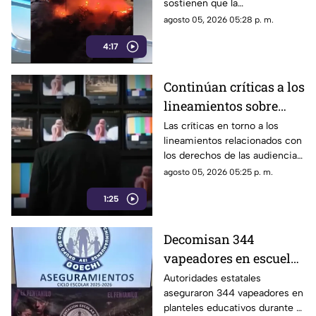
sostienen que la
cuestionadas
administración ha recurrido a
agosto 05, 2026 05:28 p. m.
la reserva de información y a
4:17
versiones oficiales
controvertidas.
Continúan críticas a los
lineamientos sobre
audiencias; opositores
Las críticas en torno a los
lineamientos relacionados con
los califican como un
los derechos de las audiencias
mecanismo de censura
continúan.
agosto 05, 2026 05:25 p. m.
1:25
Decomisan 344
vapeadores en escuelas
de Chihuahua el
Autoridades estatales
aseguraron 344 vapeadores en
pasado ciclo escolar |
planteles educativos durante el
VIDEO