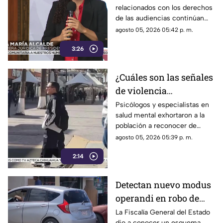
relacionados con los derechos
censura a medios,
de las audiencias continúan
según críticas
generando controversia.
agosto 05, 2026 05:42 p. m.
3:26
¿Cuáles son las señales
de violencia
emocional? Así puedes
Psicólogos y especialistas en
salud mental exhortaron a la
identificarlas
población a reconocer de
forma temprana las conductas
agosto 05, 2026 05:39 p. m.
que pueden derivar en
2:14
violencia emocional.
Detectan nuevo modus
operandi en robo de
vehículos en
La Fiscalía General del Estado
dio a conocer un esquema