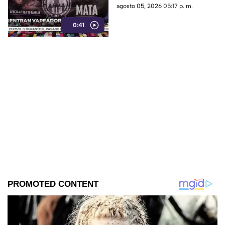
ciclo escolar 2025-2026.
agosto 05, 2026 05:17 p. m.
0:41