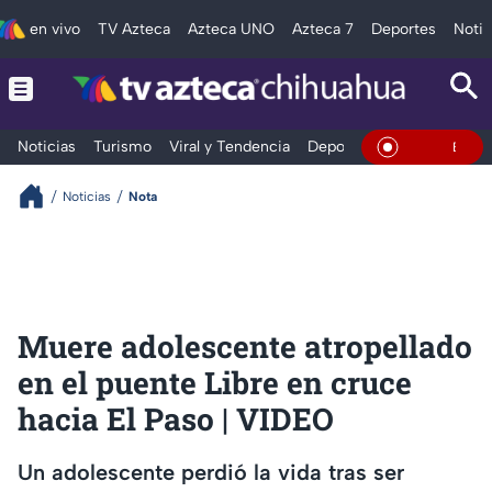
en vivo
TV Azteca
Azteca UNO
Azteca 7
Deportes
Notic
Noticias
Turismo
Viral y Tendencia
Deportes
Espectáculos
En Vivo
Noticias
Nota
Muere adolescente atropellado
en el puente Libre en cruce
hacia El Paso | VIDEO
Un adolescente perdió la vida tras ser