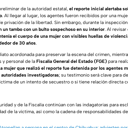
reliminar de la autoridad estatal,
el reporte inicial alertaba 
o
. Al llegar al lugar, los agentes fueron recibidos por una mu
e privación de la libertad. Sin embargo, durante la inspección
 un tambo con un bulto sospechoso en su interior
. Al revisar
tenía el cuerpo de una mujer con visibles huellas de violenc
rededor de 30 años
.
iato acordonada para preservar la escena del crimen, mientras
s y personal de la
Fiscalía General del Estado (FGE)
para reali
a mujer que realizó el reporte fue detenida por los agentes 
s autoridades investigadoras
; su testimonio será clave para d
ctima de un intento de secuestro o si tiene relación directa 
idad y de la Fiscalía continúan con las indagatorias para esc
dad de la víctima, así como la cadena de responsabilidades de
 Atropellan a persona en el centro de Chihuahua: advierten por