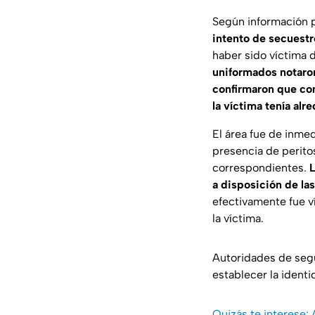
Según información p
intento de secuestr
haber sido víctima d
uniformados notaron
confirmaron que con
la víctima tenía al
El área fue de inmed
presencia de perito
correspondientes.
L
a disposición de la
efectivamente fue ví
la víctima.
Autoridades de segur
establecer la identi
Quizás te interese: