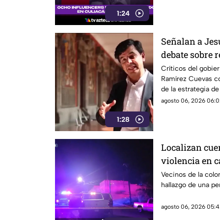
1:24
Señalan a Jes
debate sobre r
expresión
Críticos del gobie
Ramírez Cuevas co
de la estrategia d
agosto 06, 2026 06:0
1:28
Localizan cue
violencia en ca
VIDEO
Vecinos de la colon
hallazgo de una per
agosto 06, 2026 05:4