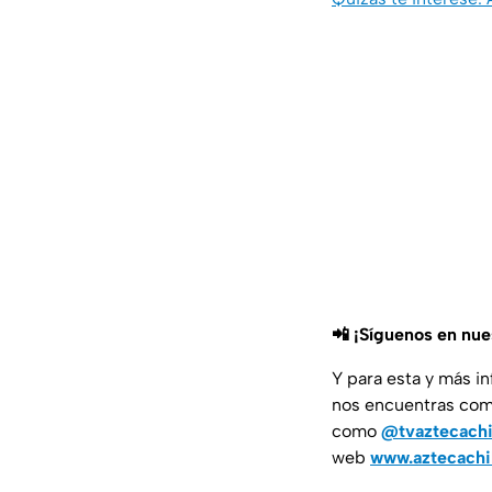
📲 ¡Síguenos en nu
Y para esta y más i
nos encuentras co
como
@tvaztecach
web
www.aztecach