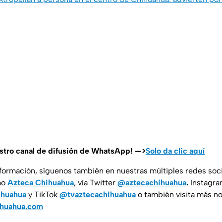
estro canal de difusión de WhatsApp! —>
Solo da clic aquí
nformación, síguenos también en nuestras múltiples redes soc
mo
Azteca Chihuahua
, vía Twitter
@aztecachihuahua
.
Instagr
ihuahua
y TikTok
@tvaztecachihuahua
o también visita más no
ihuahua.com