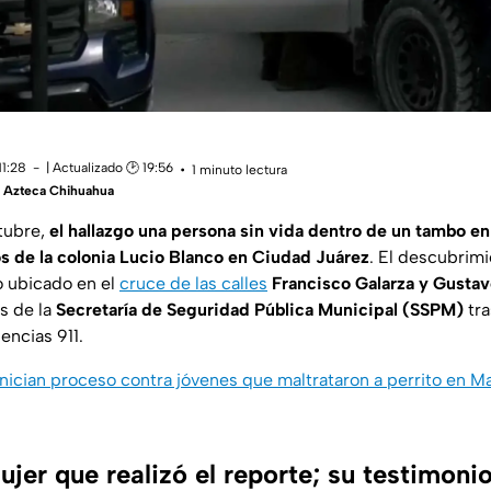
11:28
| Actualizado 🕑 19:56
1 minuto lectura
 Azteca Chihuahua
tubre,
el hallazgo una persona sin vida dentro de un tambo en 
s de la colonia Lucio Blanco en Ciudad Juárez
. El descubrim
o ubicado en el
cruce de las calles
Francisco Galarza y Gusta
s de la
Secretaría de Seguridad Pública Municipal (SSPM)
tra
ncias 911.
Inician proceso contra jóvenes que maltrataron a perrito en M
jer que realizó el reporte; su testimonio