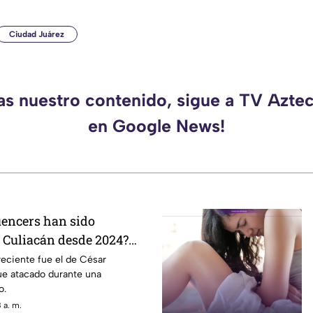
Ciudad Juárez
das nuestro contenido, sigue a TV Azte
en Google News!
uencers han sido
 Culiacán desde 2024?
m el más reciente
eciente fue el de César
ue atacado durante una
o.
 a. m.