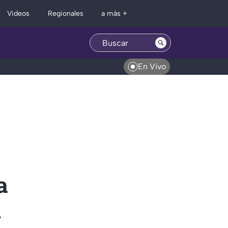
Regionales
Videos
a más +
En Vivo
a
d