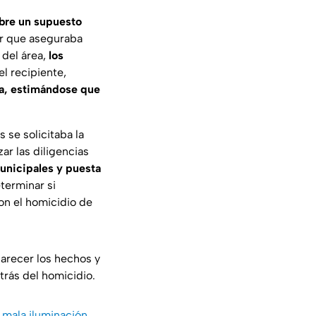
sobre un supuesto
jer que aseguraba
 del área,
los
 el recipiente,
ia, estimándose que
 se solicitaba la
zar las diligencias
municipales y puesta
eterminar si
con el homicidio de
larecer los hechos y
trás del homicidio.
 mala iluminación