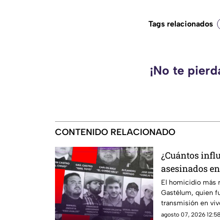
Tags relacionados
¡No te pier
CONTENIDO RELACIONADO
¿Cuántos infl
asesinados en
César Gastélu
El homicidio más r
Gastélum, quien f
transmisión en viv
agosto 07, 2026 12:58