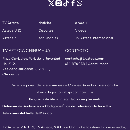
TV Azteca
Noticias
a más +
Azteca UNO
Deportes
Videos
Azteca 7
adn Noticias
TV Azteca Internacional
TV AZTECA CHIHUAHUA
CONTACTO
Plaza Carrizales, Perf. de la Juventud
contacto@tvazteca.com
No. 6112,
6141870058 | Conmutador
ResidencialArcadas, 31215 CP,
Chihuahua.
Aviso de privacidad
Preferencias de Cookies
Derechos
Inversionistas
Promo Espacio
Trabaja con nosotros
Programa de ética, integridad y cumplimiento
Defensor de Audiencias y Código de Ética de Televisión Azteca III y
Televisora del Valle de México
TV Azteca, M.R. & ©, TV Azteca, S.A.B. de C.V. Todos los derechos reservados,