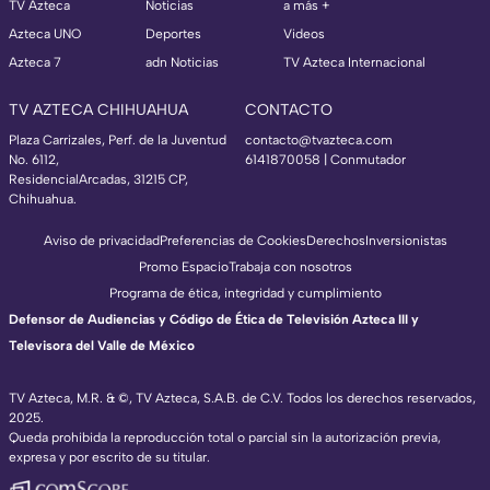
TV Azteca
Noticias
a más +
Azteca UNO
Deportes
Videos
Azteca 7
adn Noticias
TV Azteca Internacional
TV AZTECA CHIHUAHUA
CONTACTO
Plaza Carrizales, Perf. de la Juventud
contacto@tvazteca.com
No. 6112,
6141870058 | Conmutador
ResidencialArcadas, 31215 CP,
Chihuahua.
Aviso de privacidad
Preferencias de Cookies
Derechos
Inversionistas
Promo Espacio
Trabaja con nosotros
Programa de ética, integridad y cumplimiento
Defensor de Audiencias y Código de Ética de Televisión Azteca III y
Televisora del Valle de México
TV Azteca, M.R. & ©, TV Azteca, S.A.B. de C.V. Todos los derechos reservados,
2025.
Queda prohibida la reproducción total o parcial sin la autorización previa,
expresa y por escrito de su titular.