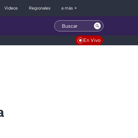
Regionales
Videos
a más +
En Vivo
a