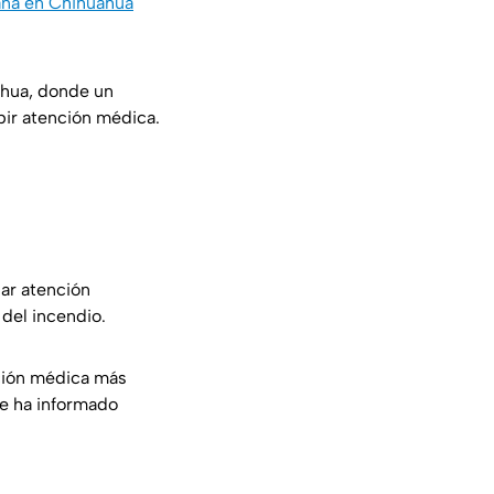
mana en Chihuahua
ahua, donde un
bir atención médica.
dar atención
del incendio.
ación médica más
se ha informado