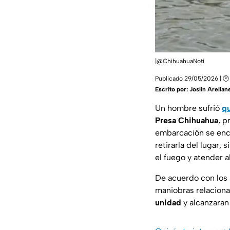
|@ChihuahuaNoti
Publicado 29/05/2026 | 🕑 
Escrito por:
Joslin Arellan
Un hombre sufrió
q
Presa Chihuahua
, 
embarcación se enc
retirarla del lugar, 
el fuego y atender a
De acuerdo con los 
maniobras relaciona
unidad
y alcanzaran 