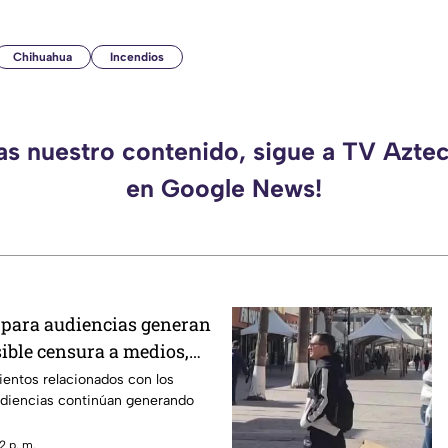
Chihuahua
Incendios
das nuestro contenido, sigue a TV Azte
en Google News!
para audiencias generan
sible censura a medios,
ientos relacionados con los
udiencias continúan generando
2 p. m.