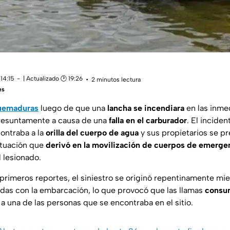
14:15
| Actualizado 🕑 19:26
2 minutos lectura
es
uemaduras
luego de que una
lancha se incendiara
en las inme
presuntamente a causa de una
falla en el carburador
. El incide
ontraba a la
orilla del cuerpo de agua
y sus propietarios se p
situación que
derivó en la movilización de cuerpos de emerge
l lesionado.
primeros reportes, el siniestro se originó repentinamente mie
das con la embarcación, lo que provocó que las llamas
consum
a una de las personas que se encontraba en el sitio.