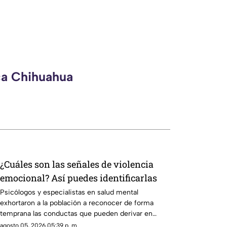
ca Chihuahua
¿Cuáles son las señales de violencia
emocional? Así puedes identificarlas
Psicólogos y especialistas en salud mental
exhortaron a la población a reconocer de forma
temprana las conductas que pueden derivar en
violencia emocional.
agosto 05, 2026 05:39 p. m.