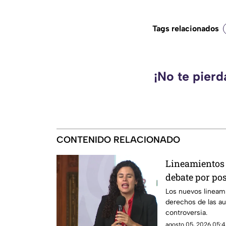
Tags relacionados
¡No te pier
CONTENIDO RELACIONADO
Lineamientos 
debate por po
según críticas
Los nuevos lineam
derechos de las a
controversia.
agosto 05, 2026 05:4