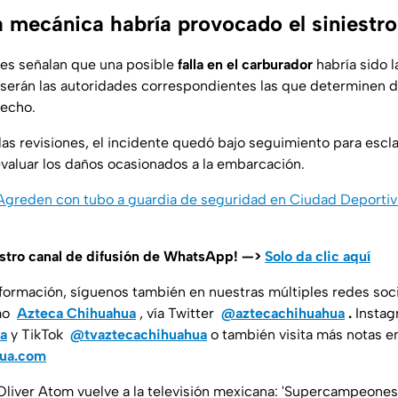
a mecánica habría provocado el siniestro
mes señalan que una posible
falla en el carburador
habría sido l
 serán las autoridades correspondientes las que determinen de
hecho.
las revisiones, el incidente quedó bajo seguimiento para escla
evaluar los daños ocasionados a la embarcación.
 Agreden con tubo a guardia de seguridad en Ciudad Deportiva
estro canal de difusión de WhatsApp! —>
Solo da clic aquí
nformación, síguenos también en nuestras múltiples redes soc
mo
Azteca Chihuahua
, vía Twitter
@aztecachihuahua
.
Insta
a
y TikTok
@tvaztecachihuahua
o también visita más notas e
hua.com
 Oliver Atom vuelve a la televisión mexicana: 'Supercampeones