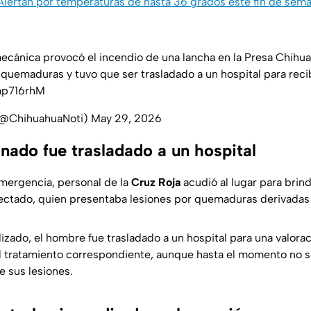
 Alertan por temperaturas de hasta 36 grados este fin de se
mecánica provocó el incendio de una lancha en la Presa Chihu
quemaduras y tuvo que ser trasladado a un hospital para reci
smp716rhM
(@ChihuahuaNoti)
May 29, 2026
nado fue trasladado a un hospital
emergencia, personal de la
Cruz Roja
acudió al lugar para brin
afectado, quien presentaba lesiones por quemaduras derivadas 
lizado, el hombre fue trasladado a un hospital para una valor
 el tratamiento correspondiente, aunque hasta el momento no 
e sus lesiones.